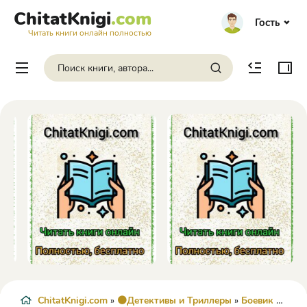
ChitatKnigi
.com
Гость
Читать книги онлайн полностью
ChitatKnigi.com
»
🟠Детективы и Триллеры
»
Боевик
» Прощай, предатель (Сборник) - Сергей Алтынов