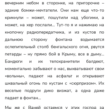
вечерним небом в сторонке, на пригорочке –
эдакие бомжи-мечтатели. Они нам еще что-то
крикнули – может, пошутили над убогими, а
может, на хер послали… Тут-то я и нажимаю на
кнопочку радиопередатчика, и из кустов по
дальнюю сторону фонтана вздымается
ослепительный столб бенгальского огня, рвутся
петарды – ну прямо бой в Крыму, все в дыму…
Бандюги и их телохранители балдеют,
моментально забывают о нас, выхватывают свои
«волыны», падают на асфальт и открывают
шквальный огонь по кустам с «сюрпризом». Их
веселые подруги дико визжат, а одна даже
падает в фонтан…
Мы же с Ваней остаемся у этих господ за