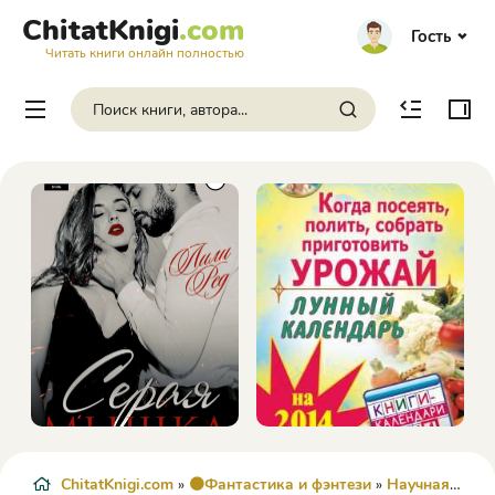
ChitatKnigi
.com
Гость
Читать книги онлайн полностью
ChitatKnigi.com
»
🟠Фантастика и фэнтези
»
Научная Фантастика