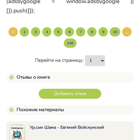
(adsbygoogle = window.adsbygoogle ||
[]).push({});
...
1
2
3
4
5
6
7
8
9
10
140
Перейти на страницу:
Отывы о книге
Добавить отзыв
Похожие материалы
Ур,сын Шама - Евгений Войскунский