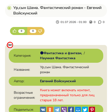
Ур,сын Шама. Фантастический роман - Евгений
Войскунский
01.07.2026 - 01:00
0
0
0
0
🟠Фантастика и фэнтези
/
Категория:
Научная Фантастика
Ур,сын Шама. Фантастический
Название:
роман
Автор:
Евгений Войскунский
Книга может включать контент,
Возрастные
предназначенный только для лиц
ограничения:
старше 18 лет.
Поделиться: