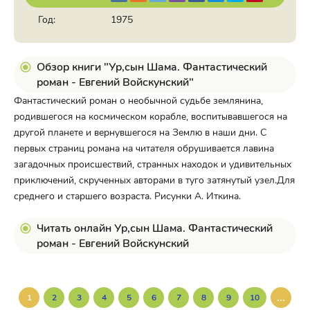
Год:
1975
Обзор книги "Ур,сын Шама. Фантастический
роман - Евгений Войскунский"
Фантастический роман о необычной судьбе землянина,
родившегося на космическом корабле, воспитывавшегося на
другой планете и вернувшегося на Землю в наши дни. С
первых страниц романа на читателя обрушивается лавина
загадочных происшествий, странных находок и удивительных
приключений, скрученных авторами в туго затянутый узел.Для
среднего и старшего возраста. Рисунки А. Иткина.
Читать онлайн Ур,сын Шама. Фантастический
роман - Евгений Войскунский
...
1
2
3
4
5
6
7
8
9
10