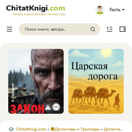
ChitatKnigi
.com
Гость
Читать книги онлайн полностью
ChitatKnigi.com
»
🟠Детективы и Триллеры
»
Детектив
» Де