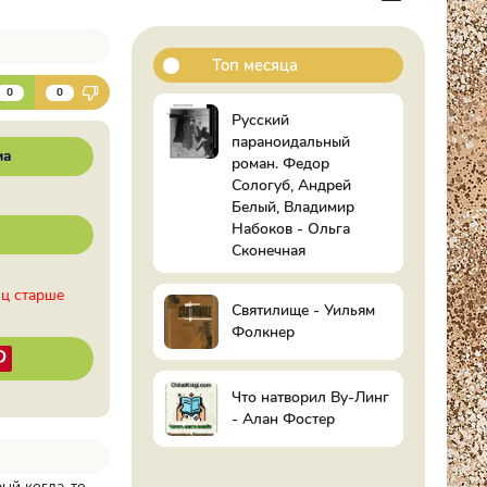
Топ месяца
К
0
0
Русский
параноидальный
ма
роман. Федор
Сологуб, Андрей
Белый, Владимир
Набоков - Ольга
Сконечная
иц старше
Святилище - Уильям
Фолкнер
Что натворил Ву-Линг
- Алан Фостер
рый когда-то