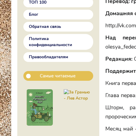
Перевод: г
ТОП 100
Домашняя с
Блог
http://vk.com
Обратная связь
Над пере
Политика
конфиденциальности
olesya_fede
Правообладателям
Редакция:
O
Поддержите
Самые читаемые
Книга перв
Глава перва
Шторм, ра
пророчески
Месяц май 