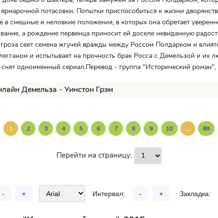
 ярмарочной потасовки. Попытки приспособиться к жизни дворянств
её в смешные и неловкие положения, в которых она обретает уверенн
вание, а рождение первенца приносит ей доселе невиданную радост
 гроза сеет семена жгучей вражды между Россом Полдарком и влия
гганом и испытывает на прочность брак Росса с Демельзой и их лю
 снят одноименный сериал.Перевод - группа "Исторический роман", 
нлайн Демельза - Уинстон Грэм
...
1
2
3
4
5
6
7
8
9
10
88
Перейти на страницу:
-
+
Интервал:
-
+
Закладка: