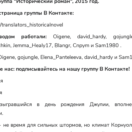
руппа “Исторический роман“, 2015 год.
траница группы В Контакте:
/translators_historicalnovel
водом работали:
Oigene, david_hardy, gojungle,
chkin, Jemma_Healy17, Blangr, Cnpym и Sam1980 .
igene, gojungle, Elena_Panteleevа, david_hardy и Sam
 нас: подписывайтесь на нашу группу В Контакте!
ая
я
зыгравшийся в день рождения Джулии, вполн
м.
- не время для сильных штормов, но климат Корнуол