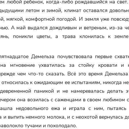
ем любой ребенок, когда-либо рождавшийся на свет.
едыдущими летом и зимой, климат оставался довольн
й, мягкой, комфортной погодой. И земля уже повсю
нью. А май выдался дождливым и ветреным, из-за ч
янь, поникли цветы, а трава клонилась к земл
пятнадцатое Демельза почувствовала первые схват
на мгновение ухватилась за стойку кровати и 
прежде чем что-то сказать. Всё это время Демельза
 относилась к ожидающим ее испытаниям, никогда не
девременной паникой и не намеревалась делать эт
чером она возилась с саженцами в своем любимом са
нашла недовольного ежа и играла с ним, пытаясь 
а и выпить немного молока, и с неохотой вернулась д
заволокло тучами и похолодало.