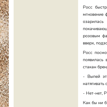
Росс быстр
мгновение ф
озарилась
покачивающи
розовым фа
вверх, подз
Росс посмо
появилась 
стакан брен
- Выпей эт
натягивать 
- Нет-нет, 
Как бы ни б