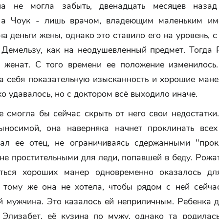
на не могла забыть, двенадцать месяцев наза
 а Чоук - лишь врачом, владеющим маленьким им
а деньги жены, однако это ставило его на уровень, с
 Демельзу, как на неодушевленный предмет. Тогда 
 женат. С того времени ее положение изменилось
а себя показательную изысканность и хорошие мане
о удавалось, но с доктором всё выходило иначе.
 смогла бы сейчас скрыть от него свои недостатки
ыносимой, она наверняка начнет проклинать всех
ал ее отец, не ограничиваясь сдержанными "прок
не простительными для леди, попавшей в беду. Рожа
аться хороших манер одновременно оказалось дл
К тому же она не хотела, чтобы рядом с ней сейча
й мужчина. Это казалось ей неприличным. Ребенка 
 Элизабет, её кузина по мужу, однако та родилас