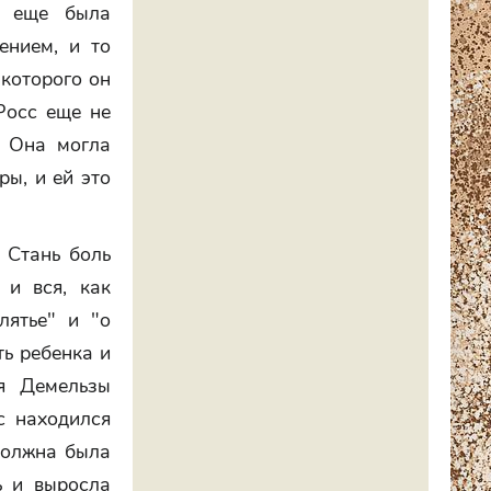
д еще была
ением, и то
 которого он
Росс еще не
. Она могла
ры, и ей это
. Стань боль
 и вся, как
лятье" и "о
ть ребенка и
я Демельзы
с находился
должна была
ь и выросла