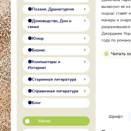
вызволил её из
🟢Поэзия, Драматургия
подчас ставят 
манеры и очаро
🟠Домоводство, Дом и
семья
разразившаяся
Джорджем Уорле
🟢Юмор
году по роману
🟠Бизнес
Читать о
🟢Компьютеры и
Интернет
🟠Старинная литература
🟢Справочная литература
🟠Блог
Шрифт:
Меню