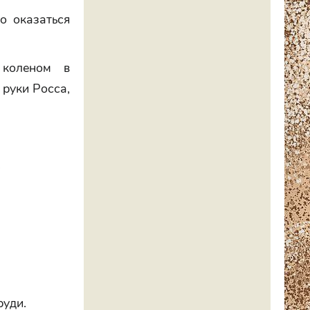
о оказаться
 коленом в
 руки Росса,
.
руди.