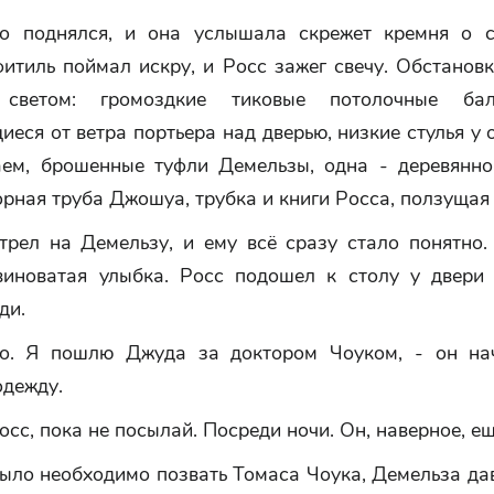
о поднялся, и она услышала скрежет кремня о с
итиль поймал искру, и Росс зажег свечу. Обстанов
 светом: громоздкие тиковые потолочные бал
еся от ветра портьера над дверью, низкие стулья у 
ем, брошенные туфли Демельзы, одна - деревянн
орная труба Джошуа, трубка и книги Росса, ползущая
трел на Демельзу, и ему всё сразу стало понятно.
виноватая улыбка. Росс подошел к столу у двери
ди.
о. Я пошлю Джуда за доктором Чоуком, - он на
одежду.
Росс, пока не посылай. Посреди ночи. Он, наверное, ещ
ыло необходимо позвать Томаса Чоука, Демельза да