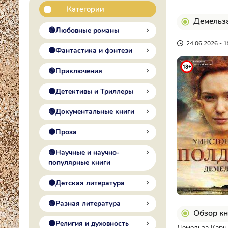
Категории
Демельза
🟢Любовные романы
24.06.2026 - 1
🟠Фантастика и фэнтези
🟢Приключения
🟠Детективы и Триллеры
🟢Документальные книги
🟠Проза
🟢Научные и научно-
популярные книги
🟠Детская литература
🟢Разная литература
Обзор кн
🟠Религия и духовность
Демельза Карн,