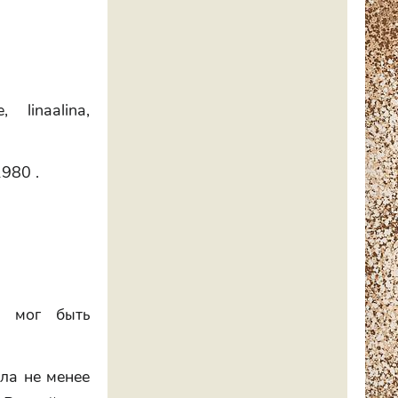
 linaalina,
1980 .
е мог быть
ла не менее