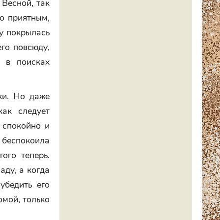
 Весной, так
о приятным,
ду покрылась
его повсюду,
е в поисках
ки. Но даже
как следует
 спокойно и
 беспокоила
ого теперь.
ду, а когда
убедить его
омой, только