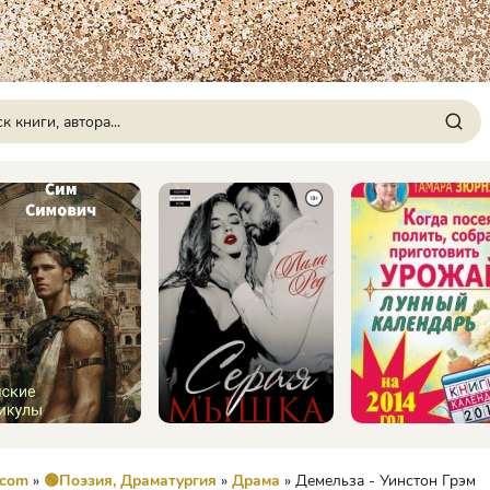
.com
»
🟢Поэзия, Драматургия
»
Драма
» Демельза - Уинстон Грэм