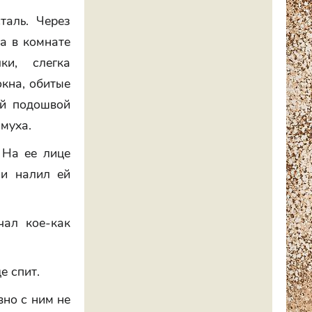
таль. Через
ка в комнате
ки, слегка
окна, обитые
ой подошвой
 муха.
 На ее лице
 и налил ей
чал кое-как
е спит.
вно с ним не