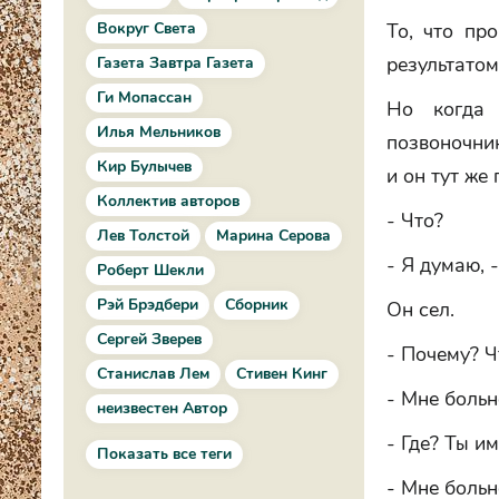
Вокруг Света
То, что пр
результатом
Газета Завтра Газета
Ги Мопассан
Но когда 
Илья Мельников
позвоночник
Кир Булычев
и он тут же 
Коллектив авторов
- Что?
Лев Толстой
Марина Серова
- Я думаю, 
Роберт Шекли
Рэй Брэдбери
Сборник
Он сел.
Сергей Зверев
- Почему? Ч
Станислав Лем
Стивен Кинг
- Мне больн
неизвестен Автор
- Где? Ты им
Показать все теги
- Мне больн