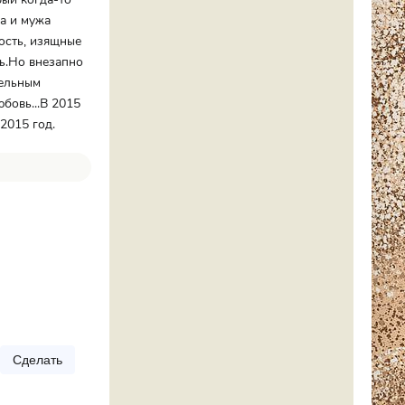
а и мужа
ость, изящные
ь.Но внезапно
тельным
бовь...В 2015
2015 год.
Сделать