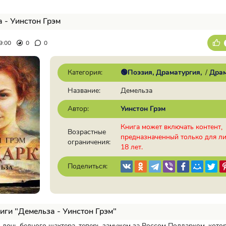
 - Уинстон Грэм
9:00
0
0
Категория:
🟢Поэзия, Драматургия
/
Дра
Название:
Демельза
Автор:
Уинстон Грэм
Книга может включать контент,
Возрастные
предназначенный только для л
ограничения:
18 лет.
Поделиться:
иги "Демельза - Уинстон Грэм"
 дочь бедного шахтера, теперь замужем за Россом Полдарком, кото