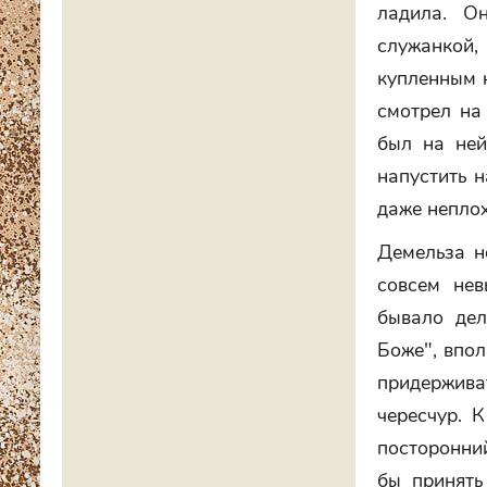
ладила. О
служанкой,
купленным н
смотрел на
был на ней
напустить н
даже неплох
Демельза не
совсем нев
бывало дел
Боже", впол
придержив
чересчур. 
посторонни
бы принять