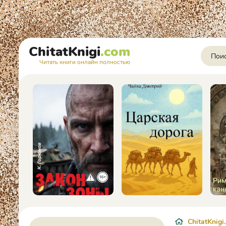
ChitatKnigi
.com
Читать книги онлайн полностью
ChitatKnigi