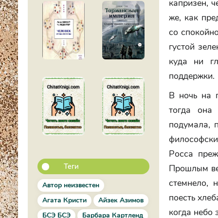
капризен, ч
же, как пр
со спокойно
густой зеле
куда ни гл
поддержки.
В ночь на 
тогда она 
подумала, 
философски
Росса преж
Теги
Прошлым ве
стемнело, 
Автор неизвестен
поесть хлеб
Агата Кристи
Айзек Азимов
когда небо 
БСЭ БСЭ
Барбара Картленд