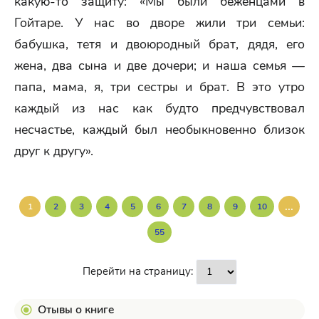
какую-то защиту: «Мы были беженцами в
Гойтаре. У нас во дворе жили три семьи:
бабушка, тетя и двоюродный брат, дядя, его
жена, два сына и две дочери; и наша семья —
папа, мама, я, три сестры и брат. В это утро
каждый из нас как будто предчувствовал
несчастье, каждый был необыкновенно близок
друг к другу».
...
1
2
3
4
5
6
7
8
9
10
55
Перейти на страницу:
Отывы о книге