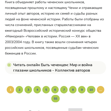
Книга объединяет работы чеченских школьников,
посвященные прошлому и настоящему Чечни и отражающие
личный опыт авторов, историю их семей и судьбы разных
людей на фоне чеченской истории. Работы были отобраны из
числа сочинений, присланных старшеклассниками на
ежегодный Всероссийский исторический конкурс общества
«Мемориал» «Человек в истории. Россия — XX век» в
2003/2004 году. В книгу также вошли сочинения четырех
российских школьников, посвященные судьбам чеченских
беженцев в России.
Читать онлайн Быть чеченцем: Мир и война
глазами школьников - Коллектив авторов
...
1
2
3
4
5
6
7
8
9
10
55