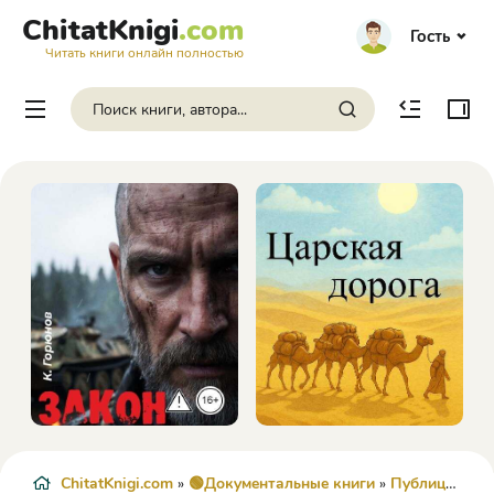
ChitatKnigi
.com
Гость
Читать книги онлайн полностью
ChitatKnigi.com
»
🟢Документальные книги
»
Публицистика