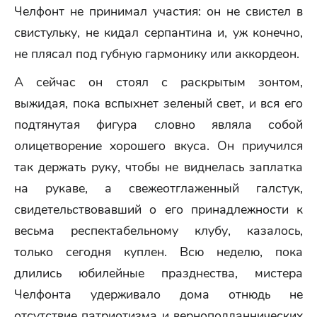
Челфонт не принимал участия: он не свистел в
свистульку, не кидал серпантина и, уж конечно,
не плясал под губную гармонику или аккордеон.
А сейчас он стоял с раскрытым зонтом,
выжидая, пока вспыхнет зеленый свет, и вся его
подтянутая фигура словно являла собой
олицетворение хорошего вкуса. Он приучился
так держать руку, чтобы не виднелась заплатка
на рукаве, а свежеотглаженный галстук,
свидетельствовавший о его принадлежности к
весьма респектабельному клубу, казалось,
только сегодня куплен. Всю неделю, пока
длились юбилейные празднества, мистера
Челфонта удерживало дома отнюдь не
отсутствие патриотизма и верноподданнических