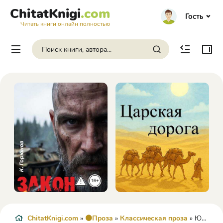
ChitatKnigi
.com
Гость
Читать книги онлайн полностью
ChitatKnigi.com
»
🟠Проза
»
Классическая проза
» Юбилей - Грэм Грин