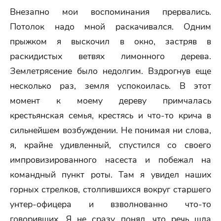
Внезапно мои воспоминания прервались.
Потолок надо мной раскачивался. Одним
прыжком я выскочил в окно, застряв в
раскидистых ветвях лимонного дерева.
Землетрясение было недолгим. Вздрогнув еще
несколько раз, земля успокоилась. В этот
момент к моему дереву примчалась
крестьянская семья, крестясь и что-то крича в
сильнейшем возбуждении. Не понимая ни слова,
я, крайне удивленный, спустился со своего
импровизированного насеста и побежал на
командный пункт роты. Там я увидел наших
горных стрелков, столпившихся вокруг старшего
унтер-офицера и взволнованно что-то
говоривших. Я не сразу понял, что речь шла