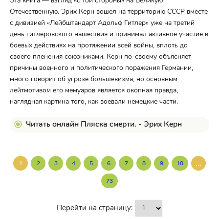
Эта книга — взгляд «с той стороны» на Великую
Отечественную. Эрих Керн вошел на территорию СССР вместе
с дивизией «Лейбштандарт Адольф Гитлер» уже на третий
день гитлеровского нашествия и принимал активное участие в
боевых действиях на протяжении всей войны, вплоть до
своего пленения союзниками. Керн по-своему объясняет
причины военного и политического поражения Германии,
много говорит об угрозе большевизма, но основным
лейтмотивом его мемуаров является окопная правда,
наглядная картина того, как воевали немецкие части.
Читать онлайн Пляска смерти. - Эрих Керн
...
1
2
3
4
5
6
7
8
9
10
73
Перейти на страницу: