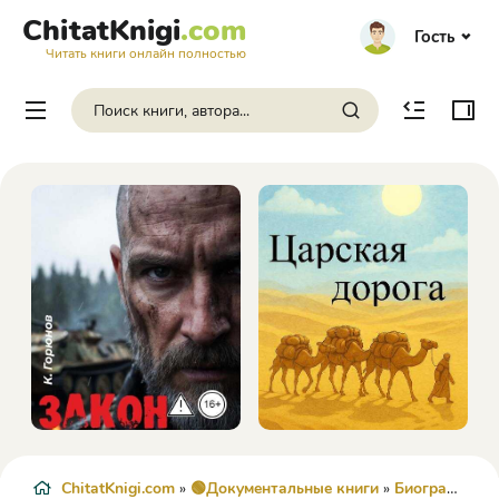
ChitatKnigi
.com
Гость
Читать книги онлайн полностью
ChitatKnigi.com
»
🟢Документальные книги
»
Биографии и Мемуары