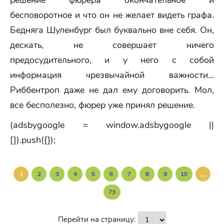
решение фюрера окончательное и
бесповоротное и что он не желает видеть графа.
Бедняга Шуленбург был буквально вне себя. Он,
дескать, не совершает ничего
предосудительного, и у него с собой
информация чрезвычайной важности…
Риббентроп даже не дал ему договорить. Мол,
все бесполезно, фюрер уже принял решение.
(adsbygoogle = window.adsbygoogle ||
[]).push({});
...
1
2
3
4
5
6
7
8
9
10
73
Перейти на страницу: