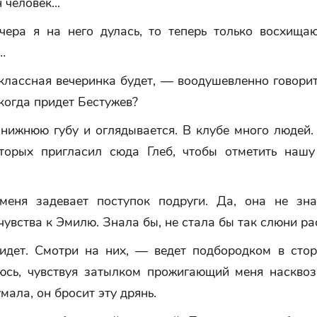
 человек...
чера я на него дулась, то теперь только восхища
…
классная вечеринка будет, — воодушевленно говори
когда придет Бестужев?
 нижнюю губу и оглядывается. В клубе много людей.
оторых пригласил сюда Глеб, чтобы отметить наш
меня задевает поступок подруги. Да, она не зна
увства к Эмилю. Знала бы, не стала бы так слюни ра
идет. Смотри на них, — ведет подбородком в стор
юсь, чувствуя затылком прожигающий меня насквоз
умала, он бросит эту дрянь.