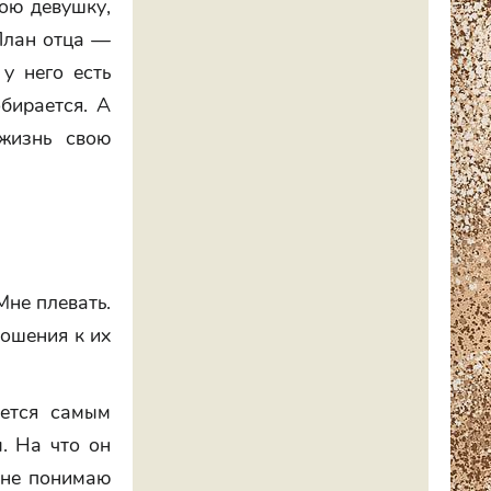
ою девушку,
 План отца —
у него есть
бирается. А
жизнь свою
Мне плевать.
ношения к их
яется самым
. На что он
Я не понимаю