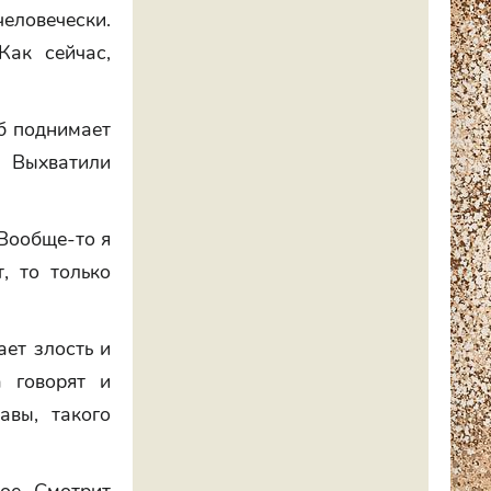
человечески.
Как сейчас,
еб поднимает
 Выхватили
 Вообще-то я
, то только
ает злость и
а говорят и
авы, такого