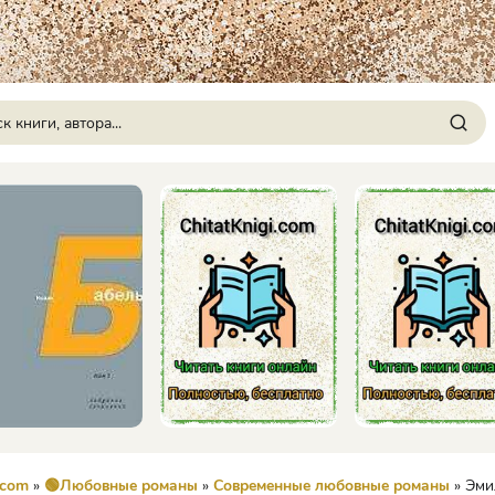
.com
»
🟢Любовные романы
»
Современные любовные романы
» Эмиль. За