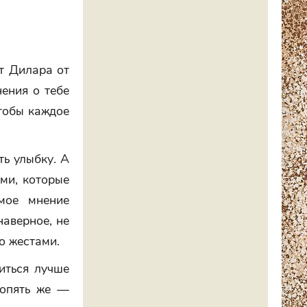
т Дилара от
нения о тебе
чтобы каждое
ть улыбку. А
ами, которые
мое мнение
наверное, не
о жестами.
иться лучше
 опять же —