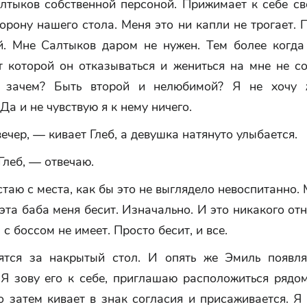
алтыков собственной персоной. Прижимает к себе св
орону нашего стола. Меня это ни капли не трогает.
й. Мне Салтыков даром не нужен. Тем более когда 
т которой он отказываться и жениться на мне не со
о зачем? Быть второй и нелюбимой? Я не хочу 
 Да и не чувствую я к нему ничего.
чер, — кивает Глеб, а девушка натянуто улыбается.
леб, — отвечаю.
стаю с места, как бы это не выглядело невоспитанно. 
эта баба меня бесит. Изначально. И это никакого от
с боссом не имеет. Просто бесит, и все.
ятся за накрытый стол. И опять же Эмиль появл
 Я зову его к себе, приглашаю расположиться рядом
о затем кивает в знак согласия и присаживается. 