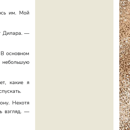
юсь им. Мой
т Дилара. —
 В основном
у небольшую
ет, какие я
спускать.
ону. Нехотя
ь взгляд. —