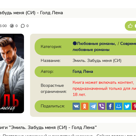
абудь меня (СИ) - Голд Лена
6:00
0
0
🟢Любовные романы
/
Соврем
Категория:
любовные романы
Название:
Эмиль. Забудь меня (СИ)
Автор:
Голд Лена
Книга может включать контент,
Возрастные
предназначенный только для л
ограничения:
18 лет.
Поделиться:
иги "Эмиль. Забудь меня (СИ) - Голд Лена"