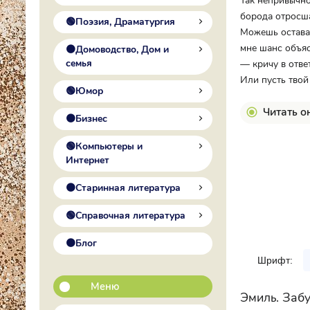
Так непривычно
борода отросша
🟢Поэзия, Драматургия
Можешь остават
мне шанс объяс
🟠Домоводство, Дом и
семья
— кричу в отве
Или пусть твой
🟢Юмор
Читать о
🟠Бизнес
🟢Компьютеры и
Интернет
🟠Старинная литература
🟢Справочная литература
🟠Блог
Шрифт:
Меню
Эмиль. Забу