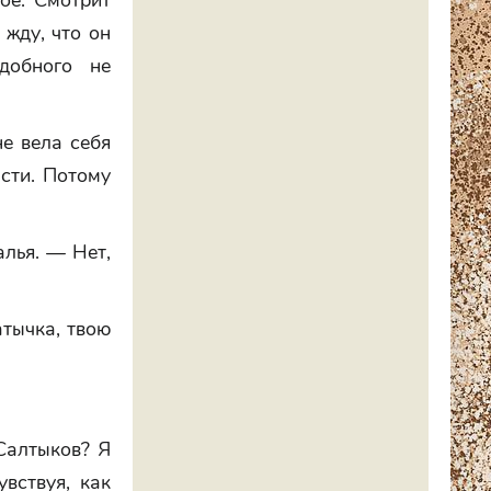
ое. Смотрит
 жду, что он
добного не
е вела себя
асти. Потому
алья. — Нет,
атычка, твою
Салтыков? Я
увствуя, как