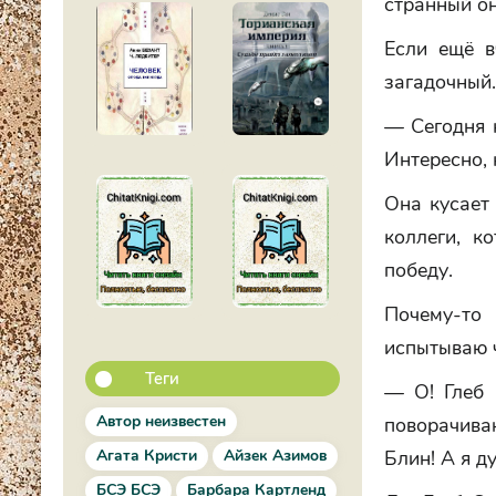
странный он
Если ещё в
загадочный
— Сегодня 
Интересно, 
Она кусает
коллеги, к
победу.
Почему-то 
испытываю ч
Теги
— О! Глеб 
Автор неизвестен
поворачива
Агата Кристи
Айзек Азимов
Блин! А я д
БСЭ БСЭ
Барбара Картленд