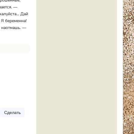
ерошенные,
вается. —
алуйста... Дай
 Я беременна!
и наотмашь. —
Сделать