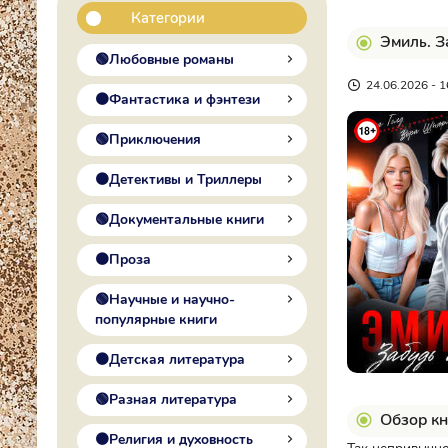
Категории
Эмиль. З
🟢Любовные романы
24.06.2026 - 1
🟠Фантастика и фэнтези
🟢Приключения
🟠Детективы и Триллеры
🟢Документальные книги
🟠Проза
🟢Научные и научно-
популярные книги
🟠Детская литература
🟢Разная литература
Обзор кн
🟠Религия и духовность