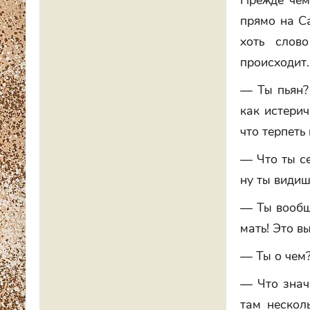
Прежде чем
прямо на Са
хоть слов
происходит.
— Ты пьян?
как истерич
что терпеть
— Что ты се
ну ты видиш
— Ты вообще
мать! Это в
— Ты о чем
— Что знач
там несколь