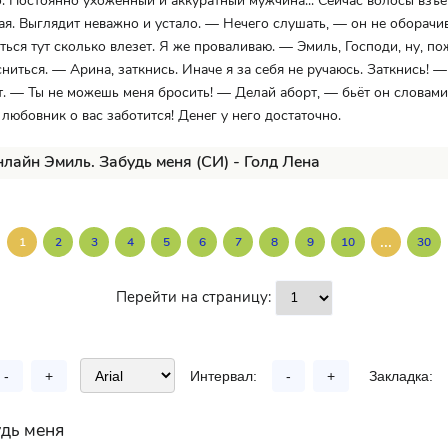
. Постоянно ухоженный и аккуратный мужчина... Сейчас волосы взъ
я. Выглядит неважно и устало. — Нечего слушать, — он не оборачи
ься тут сколько влезет. Я же проваливаю. — Эмиль, Господи, ну, пож
ниться. — Арина, заткнись. Иначе я за себя не ручаюсь. Заткнись! —
т. — Ты не можешь меня бросить! — Делай аборт, — бьёт он словам
 любовник о вас заботится! Денег у него достаточно.
нлайн Эмиль. Забудь меня (СИ) - Голд Лена
...
1
2
3
4
5
6
7
8
9
10
30
Перейти на страницу:
-
+
Интервал:
-
+
Закладка:
дь меня