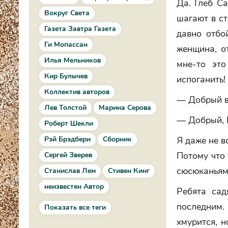
Да. Глеб С
Вокруг Света
шагают в ст
Газета Завтра Газета
давно отбо
Ги Мопассан
женщина, о
Илья Мельников
мне-то эт
Кир Булычев
испоганить!
Коллектив авторов
— Добрый ве
Лев Толстой
Марина Серова
— Добрый, Г
Роберт Шекли
Рэй Брэдбери
Сборник
Я даже не в
Потому что 
Сергей Зверев
сюсюканьям 
Станислав Лем
Стивен Кинг
неизвестен Автор
Ребята сад
последним.
Показать все теги
хмурится, н