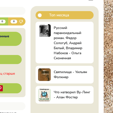
Топ месяца
К
0
0
Русский
параноидальный
енные
роман. Федор
Сологуб, Андрей
Белый, Владимир
Набоков - Ольга
Сконечная
Святилище - Уильям
иц старше
Фолкнер
Что натворил Ву-Линг
- Алан Фостер