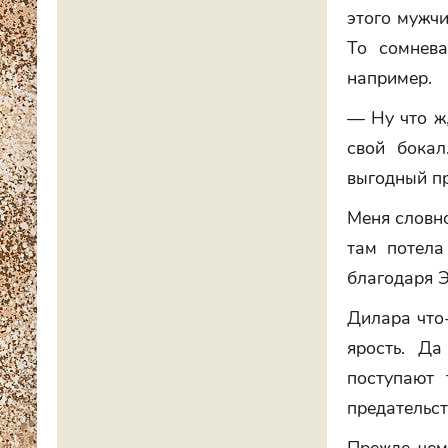
этого мужчи
То сомнева
например.
— Ну что ж,
свой бока
выгодный пр
Меня словно
там потела
благодаря 
Дилара что-
ярость. Да
поступают 
предательст