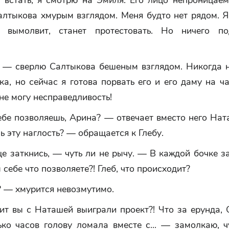
 встать, я смотрю на Эмиля. Его лицо непроницаем
лтыкова хмурым взглядом. Меня будто нет рядом. Я
о вымолвит, станет протестовать. Но ничего по
 — сверлю Салтыкова бешеным взглядом. Никогда н
ка, но сейчас я готова порвать его и его даму на ч
 не могу несправедливость!
бе позволяешь, Арина? — отвечает вместо него Нат
ь эту наглость? — обращается к Глебу.
 заткнись, — чуть ли не рычу. — В каждой бочке з
ы себе что позволяете?! Глеб, что происходит?
? — хмурится невозмутимо.
ит вы с Наташей выиграли проект?! Что за ерунда, 
ко часов голову ломала вместе с... — замолкаю, ч