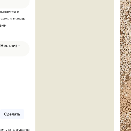
зывается о
м семьи можно
теми
Вестли) -
Сделать
ись в начале