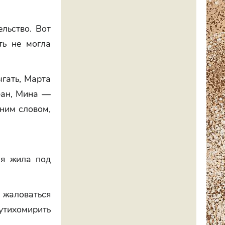
льство. Вот
ть не могла
гать, Марта
бан, Мина —
ним словом,
ая жила под
 жаловаться
утихомирить