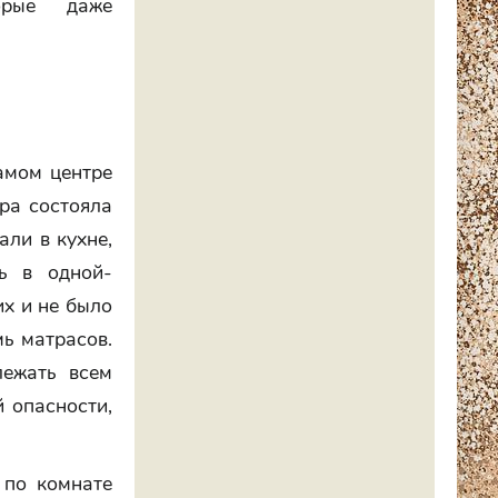
орые даже
амом центре
ира состояла
али в кухне,
ь в одной-
их и не было
мь матрасов.
лежать всем
й опасности,
 по комнате