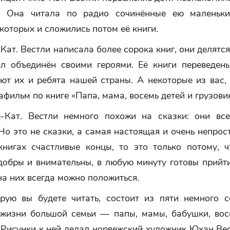
в. Она читала по радио сочинённые ею маленьки
 которых и сложились потом её книги.
Кат. Вестли написала более сорока книг, они делятся
л объединён своими героями. Её книги переведен
ют их и ребята нашей страны. А некоторые из вас,
афильм по книге «Папа, мама, восемь детей и грузовик
-Кат. Вестли немного похожи на сказки: они вс
Но это не сказки, а самая настоящая и очень непрос
книгах счастливые концы, то это только потому, ч
добры и внимательны, в любую минуту готовы прийт
 на них всегда можно положиться.
орую вы будете читать, состоит из пяти немного 
 жизни большой семьи — папы, мамы, бабушки, вос
 Рисунки к ней делал норвежский художник Юхан Вес