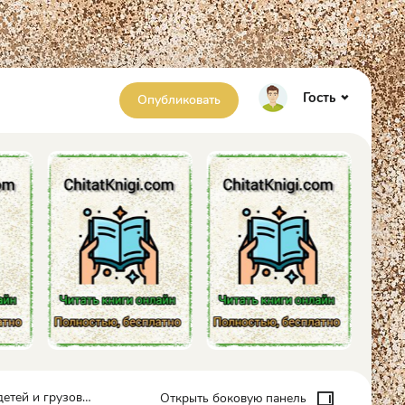
Гость
Опубликовать
ан Вестли) - Вестли Анне-Катрине
Открыть боковую панель