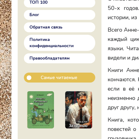
ТОП 100
50-х годо
Блог
истории, из
Обратная связь
Всего Анне-
каждый цик
Политика
конфиденциальности
языки. Чита
видели и ди
Правообладателям
Книги Анне
Самые читаемые
кончаются. 
если в её 
неизменно 
друг другу,
Книга, кот
повестей о
грузовичка.