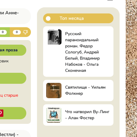
ли Анне-
Топ месяца
К
0
0
Русский
параноидальный
роман. Федор
ая проза
Сологуб, Андрей
Белый, Владимир
зовик
Набоков - Ольга
Сконечная
Святилище - Уильям
Фолкнер
иц старше
Что натворил Ву-Линг
- Алан Фостер
естли) -