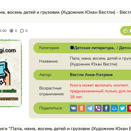
ма, восемь детей и грузовик (Художник Юхан Вестли) - Вест
5:00
0
0
Категория:
🟠Детская литература
/
Детск
Папа, мама, восемь детей и гру
Название:
(Художник Юхан Вестли)
Автор:
Вестли Анне-Катрине
Книга может включать контент,
Возрастные
предназначенный только для л
ограничения:
18 лет.
Поделиться:
иги "Папа, мама, восемь детей и грузовик (Художник Юхан В