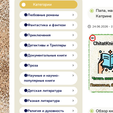
Категории
Папа, ма
🟢Любовные романы
Катрине
🟠Фантастика и фэнтези
24.06.2026 - 1
🟢Приключения
🟠Детективы и Триллеры
🟢Документальные книги
🟠Проза
🟢Научные и научно-
популярные книги
🟠Детская литература
🟢Разная литература
Обзор кн
🟠Религия и духовность