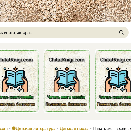
.com
»
🟠Детская литература
»
Детская проза
» Папа, мама, восемь детей и грузовик (Художник Юх