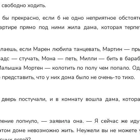
 свободно ходить.
 бы прекрасно, если б не одно неприятное обстояте
вартире прямо под ними жила дама, которая терпе
елаешь, если Марен любила танцевать, Мартин — пры
Мадс — стучать, Мона — петь, Милли — бить в бара
 Малышка Мортен — колотить по полу чем попало. Од
 представить, что у них дома было не очень-то тихо.
дверь постучали, и в комнату вошла дама, котор
ение лопнуло, — заявила она. — Я сейчас же иду
 этом доме невозможно жить. Неужели вы не можете 
сных детей?