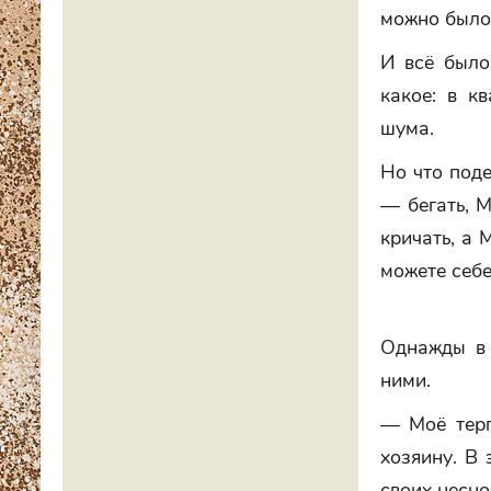
можно было
И всё было
какое: в к
шума.
Но что под
— бегать, 
кричать, а
можете себе
Однажды в 
ними.
— Моё терп
хозяину. В
своих несно