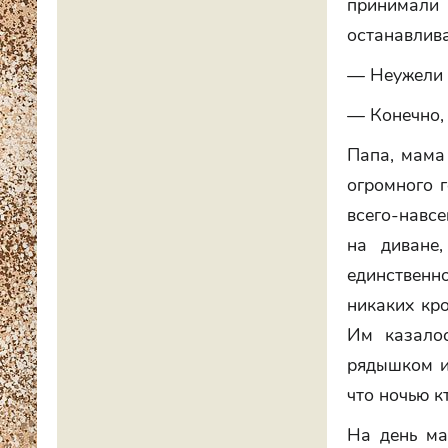
принимал
останавлив
— Неужели 
— Конечно, 
Папа, мама
огромного г
всего-навсе
на диване
единственно
никаких кро
Им казалос
рядышком и 
что ночью к
На день ма