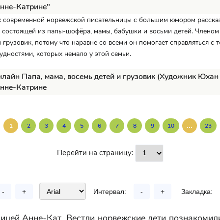
нне-Катрине"
ях современной норвежской писательницы с большим юмором расска
 состоящей из папы-шофёра, мамы, бабушки и восьми детей. Члено
н грузовик, потому что наравне со всеми он помогает справляться с 
дностями, которых немало у этой семьи.
нлайн Папа, мама, восемь детей и грузовик (Художник Юхан 
Анне-Катрине
...
1
2
3
4
5
6
7
8
9
10
23
Перейти на страницу:
-
+
Интервал:
-
+
Закладка:
ицей Анне-Кат. Вестли норвежские дети познакомил