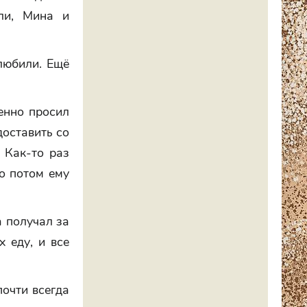
ли, Мина и
любили. Ещё
енно просил
доставить со
. Как-то раз
то потом ему
а получал за
х еду, и все
почти всегда