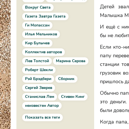
Детей зва
Вокруг Света
Малышка Мо
Газета Завтра Газета
Ги Мопассан
И ещё с ни
Илья Мельников
бы не любит
Кир Булычев
Если кто-н
Коллектив авторов
папу переве
Лев Толстой
Марина Серова
станции тов
Роберт Шекли
грузовик во
Рэй Брэдбери
Сборник
пришлось да
Сергей Зверев
Обычно папа
Станислав Лем
Стивен Кинг
это деньги.
неизвестен Автор
были доволь
Показать все теги
Когда папа,