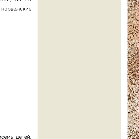
и норвежские
семь детей.