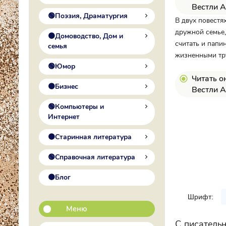
Вестли А
🟢Поэзия, Драматургия
В двух повест
дружной семье,
🟠Домоводство, Дом и
считать и папи
семья
жизненными тру
🟢Юмор
Читать о
🟠Бизнес
Вестли 
🟢Компьютеры и
Интернет
🟠Старинная литература
🟢Справочная литература
🟠Блог
Шрифт:
Меню
С писательн