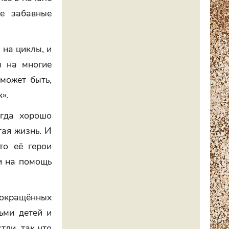
е забавные
 на циклы, и
ы на многие
 может быть,
».
егда хорошо
тая жизнь. И
то её герои
и на помощь
сокращённых
ьми детей и
тли, так что