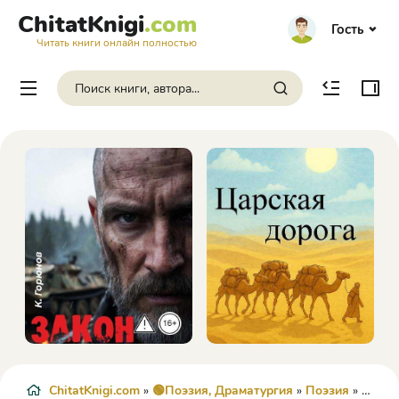
ChitatKnigi
.com
Гость
Читать книги онлайн полностью
ChitatKnigi.com
»
🟢Поэзия, Драматургия
»
Поэзия
» Иносказательное - Татьяна Анатольевна Томина