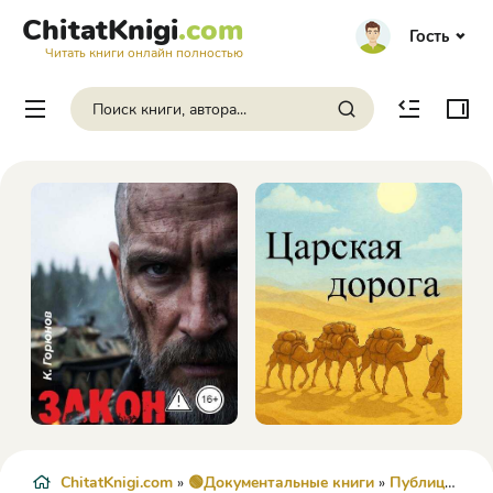
ChitatKnigi
.com
Гость
Читать книги онлайн полностью
ChitatKnigi.com
»
🟢Документальные книги
»
Публицистика