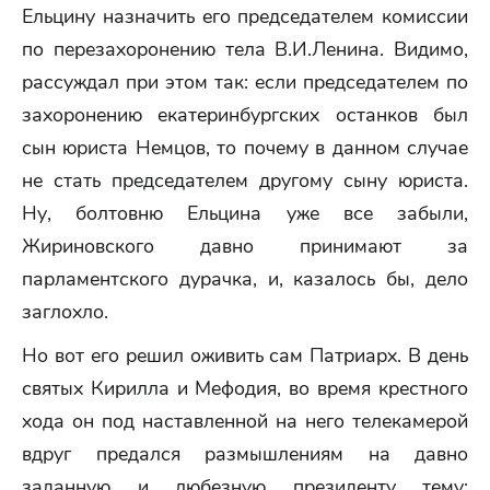
Ельцину назначить его председателем комиссии
по перезахоронению тела В.И.Ленина. Видимо,
рассуждал при этом так: если председателем по
захоронению екатеринбургских останков был
сын юриста Немцов, то почему в данном случае
не стать председателем другому сыну юриста.
Ну, болтовню Ельцина уже все забыли,
Жириновского давно принимают за
парламентского дурачка, и, казалось бы, дело
заглохло.
Но вот его решил оживить сам Патриарх. В день
святых Кирилла и Мефодия, во время крестного
хода он под наставленной на него телекамерой
вдруг предался размышлениям на давно
заданную и любезную президенту тему: