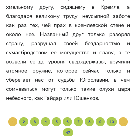
хмельному другу, сидящему в Кремле, а
благодаря великому труду, неусыпной заботе
как раз тех, чей прах в кремлевской стене и
около нее. Названный друг только разорял
страну, разрушал своей бездарностью и
сумасбродством ее могущество и славу, а те
возвели ее до уровня сверхдержавы, вручили
атомное оружие, которое сейчас только и
уберегает нас от судьбы Югославии, в чем
сомневаться могут только такие олухи царя
небесного, как Гайдар или Юшенков.
...
1
2
3
4
5
6
7
8
9
10
47