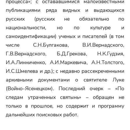
процесса»; с остававшимися малоизвестными
публикациями ряда видных и выдающихся
русских (русских не обязательно по
национальности, но по культуре и
самоидентификации) ученых и писателей (в том
числе С.Н.Булгакова, В.И.Вернадского,
Г.В.Вернадского, Б.Д.Грекова, Н.К.Гудзия,
И.А.Линниченко, А.И.Маркевича, А.Н.Толстого,
И.С.Шмелева и др.); с недавно рассекреченными
архивными документами о святителе Луке
(Войно-Ясенецком). Последний очерк – «По
следам утраченных святынь» – обращен не
только в прошлое, но содержит и программу
дальнейших поисковых работ.