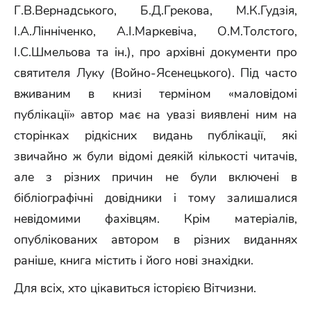
Г.В.Вернадського, Б.Д.Грекова, М.К.Гудзія,
І.А.Лінніченко, А.І.Маркевіча, О.М.Толстого,
І.С.Шмельова та ін.), про архівні документи про
святителя Луку (Войно-Ясенецького). Під часто
вживаним в книзі терміном «маловідомі
публікації» автор має на увазі виявлені ним на
сторінках рідкісних видань публікації, які
звичайно ж були відомі деякій кількості читачів,
але з різних причин не були включені в
бібліографічні довідники і тому залишалися
невідомими фахівцям. Крім матеріалів,
опублікованих автором в різних виданнях
раніше, книга містить і його нові знахідки.
Для всіх, хто цікавиться історією Вітчизни.