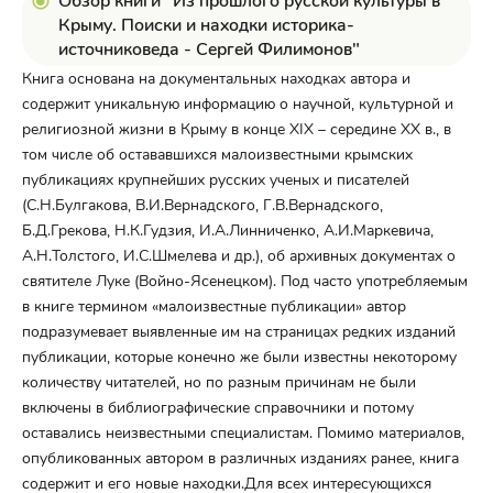
Обзор книги "Из прошлого русской культуры в
Крыму. Поиски и находки историка-
источниковеда - Сергей Филимонов"
Книга основана на документальных находках автора и
содержит уникальную информацию о научной, культурной и
религиозной жизни в Крыму в конце XIX – середине ХХ в., в
том числе об остававшихся малоизвестными крымских
публикациях крупнейших русских ученых и писателей
(С.Н.Булгакова, В.И.Вернадского, Г.В.Вернадского,
Б.Д.Грекова, Н.К.Гудзия, И.А.Линниченко, А.И.Маркевича,
А.Н.Толстого, И.С.Шмелева и др.), об архивных документах о
святителе Луке (Войно-Ясенецком). Под часто употребляемым
в книге термином «малоизвестные публикации» автор
подразумевает выявленные им на страницах редких изданий
публикации, которые конечно же были известны некоторому
количеству читателей, но по разным причинам не были
включены в библиографические справочники и потому
оставались неизвестными специалистам. Помимо материалов,
опубликованных автором в различных изданиях ранее, книга
содержит и его новые находки.Для всех интересующихся