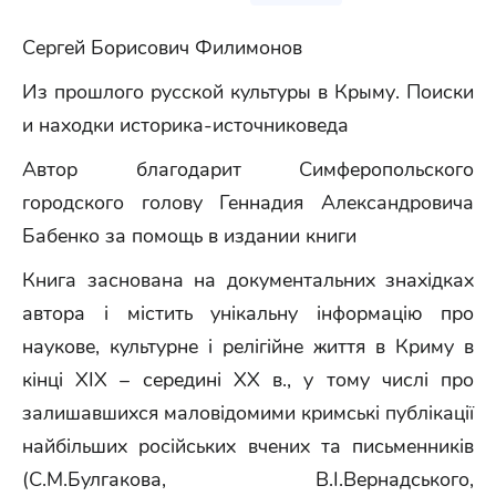
Сергей Борисович Филимонов
Из прошлого русской культуры в Крыму. Поиски
и находки историка-источниковеда
Автор благодарит Симферопольского
городского голову Геннадия Александровича
Бабенко за помощь в издании книги
Книга заснована на документальних знахідках
автора і містить унікальну інформацію про
наукове, культурне і релігійне життя в Криму в
кінці XIX – середині ХХ в., у тому числі про
залишавшихся маловідомими кримські публікації
найбільших російських вчених та письменників
(С.М.Булгакова, В.І.Вернадського,