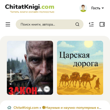
ChitatKnigi
.com
Гость
Читать книги онлайн полностью
ChitatKnigi.com
»
🟢Научные и научно-популярные книги
»