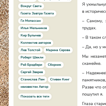
Я ухмыльнул
Вокруг Света
в историчес
Газета Завтра Газета
– Самому, 
Ги Мопассан
трудах.
Илья Мельников
Кир Булычев
– В таком с
Коллектив авторов
– Да, но у 
Лев Толстой
Марина Серова
Мы незамет
Роберт Шекли
скамейке.
Рэй Брэдбери
Сборник
Сергей Зверев
– Надежнее
Станислав Лем
Стивен Кинг
памятников,
Разве что о
неизвестен Автор
пошутил я.
Показать все теги
Глаза стари