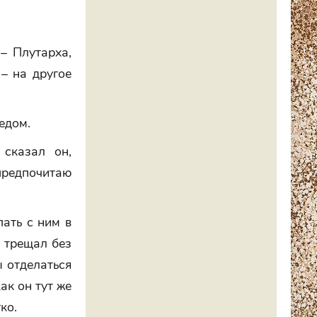
 – Плутарха,
– на другое
ледом.
сказал он,
предпочитаю
ать с ним в
н трещал без
ы отделаться
ак он тут же
ко.