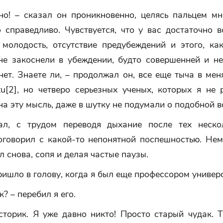
но! – сказал он проникновенно, целясь пальцем мне
 справедливо. Чувствуется, что у вас достаточно в
молодость, отсутствие предубеждений и этого, как 
не закоснели в убеждении, будто совершенней и н
нет. Знаете ли, – продолжал он, все еще тыча в мен
ictu[2], но четверо серьезных ученых, которых я не
на эту мысль, даже в шутку не подумали о подобной 
л, с трудом переводя дыхание после тех неско
оговорил с какой-то непонятной поспешностью. Нем
л снова, сопя и делая частые паузы.
ришло в голову, когда я был еще профессором универси
к? – перебил я его.
сторик. Я уже давно никто! Просто старый чудак. 