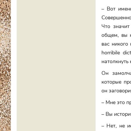
– Вот имен
Совершенно
Что значит 
общем, вы 
вас никого 
horribile d
натолкнуть 
Он замолча
которые пр
он заговори
– Мне это п
– Вы истори
– Нет, не и