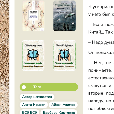
Я ускорил ш
у него был 
– Если поже
Китай... Так 
– Надо дума
Он помахал 
– Нет, нет
понимаете, 
естественно
сыщутся и 
Теги
вторые под
Автор неизвестен
народу, но 
Агата Кристи
Айзек Азимов
нет объекти
БСЭ БСЭ
Барбара Картленд