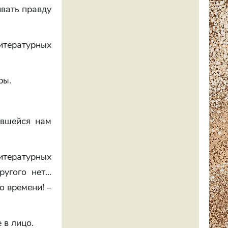
ивать правду
итературных
ры.
авшейся нам
итературных
угого нет...
о времени! –
 в лицо.