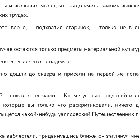
ся и высказал мысль, что надо уметь самому выиск
ких трудах.
это верно, – подхватил старичок, – только не в л
лучае остаются только предметы материальной культу
меня есть кое-что понадежнее!
но дошли до сквера и присели на первой же поп
? – пожал я плечами. – Кроме устных преданий и л
 которые вы только что раскритиковали, ничего др
тыщется какой-нибудь уэллсовский Путешественник п
ка заблестели, придвинувшись ближе, он заглянул мне