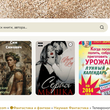
.com
»
🟠Фантастика и фэнтези
»
Научная Фантастика
» Телехронопато