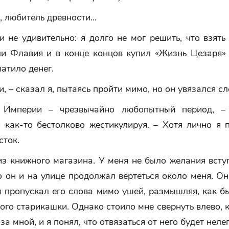
, любитель древности...
и не удивительно: я долго не мог решить, что взять
ли Флавия и в конце концов купил «Жизнь Цезаря» 
ватило денег.
и, – сказал я, пытаясь пройти мимо, но он увязался с
 Империи – чрезвычайно любопытный период, – 
и как-то бестолково жестикулируя. – Хотя лично я 
сток.
з книжного магазина. У меня не было желания вступ
о он и на улице продолжал вертеться около меня. О
я пропускал его слова мимо ушей, размышляя, как б
ого старикашки. Однако стоило мне свернуть влево, к
за мной, и я понял, что отвязаться от него будет нелег