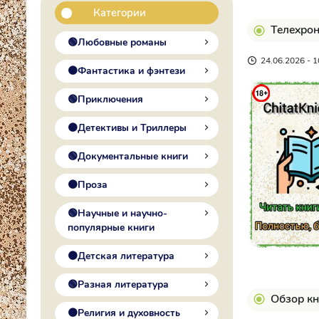
Категории
Телехрон
🟢Любовные романы
24.06.2026 - 1
🟠Фантастика и фэнтези
🟢Приключения
🟠Детективы и Триллеры
🟢Документальные книги
🟠Проза
🟢Научные и научно-
популярные книги
🟠Детская литература
🟢Разная литература
Обзор кн
🟠Религия и духовность