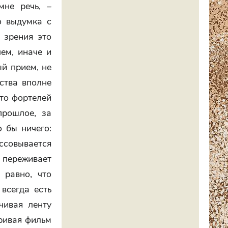
мне речь, –
о выдумка с
 зрения это
ем, иначе и
ый прием, не
ства вполне
-то фортелей
прошлое, за
 бы ничего:
ессовывается
я переживает
 равно, что
всегда есть
чивая ленту
тривая фильм