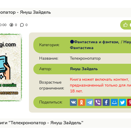
опатор - Януш Зайдель
0:00
0
0
🟠Фантастика и фэнтези
/
Нау
Категория:
Фантастика
Название:
Телехронопатор
Автор:
Януш Зайдель
Книга может включать контент,
Возрастные
предназначенный только для л
ограничения:
18 лет.
Поделиться:
иги "Телехронопатор - Януш Зайдель"