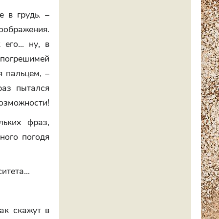
 в грудь. –
оображения.
его... ну, в
епогрешимей
я пальцем, –
 раз пытался
возможности!
льких фраз,
ного погодя
тета...
Так скажут в