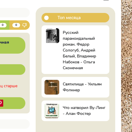
Топ месяца
К
0
0
Русский
параноидальный
чная
роман. Федор
Сологуб, Андрей
Белый, Владимир
Набоков - Ольга
Сконечная
Святилище - Уильям
иц старше
Фолкнер
Что натворил Ву-Линг
- Алан Фостер