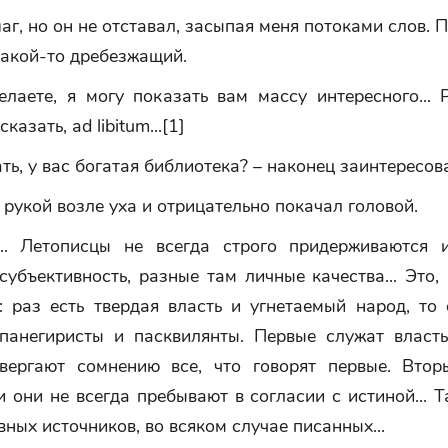
аг, но он не отставал, засыпая меня потоками слов. 
какой-то дребезжащий.
лаете, я могу показать вам массу интересного... 
сказать, ad libitum...[1]
ть, у вас богатая библиотека? – наконец заинтересова
рукой возле уха и отрицательно покачал головой.
... Летописцы не всегда строго придерживаются и
субъективность, разные там личные качества... Это,
: раз есть твердая власть и угнетаемый народ, то
панегиристы и пасквилянты. Первые служат власт
вергают сомнению все, что говорят первые. Втор
и они не всегда пребывают в согласии с истиной... Т
вных источников, во всяком случае писанных...