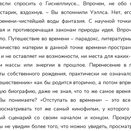
если спросить о Гиснеллиусе... Впрочем, не обо 
старик, вздохнув. – Вы вспомнили Уэллса. Нет, ег
емени-чистейшей воды фантазия. С научной точки
ая и противоречащая законам природы идея. Впроч
ло. Путешествие во времени – парадокс, литературн
личество материи в данной точке времени-простран
и не оставляет ни возможности, ни места для каких
м массы или энергии в прошлое. Перенесение в 
ты собственного рождения, практически не означало
ешественник» как бы родится вторично, а потом впр
ую биографию, даже не зная, что то же самое врем
 Вы понимаете? «Отступать во времени» – это все
росматривать тот же самый кинофильм, у которого 
ый сценарий со своим началом и концом. Прокру
ы не увидим более того, что можно увидеть, просма