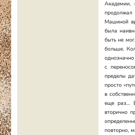
Академии, 
продолжал 
Машиной вр
была наивн
быть не мог
больше. Ко
однозначно 
с переносо
пределы да
просто «пут
в собственн
еще раз...
вторично п
определенн
повторно, м