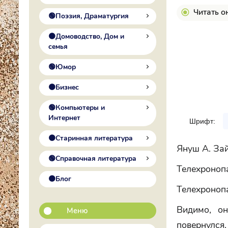
Читать о
🟢Поэзия, Драматургия
🟠Домоводство, Дом и
семья
🟢Юмор
🟠Бизнес
🟢Компьютеры и
Интернет
Шрифт:
🟠Старинная литература
Януш А. За
🟢Справочная литература
Телехроноп
🟠Блог
Телехроноп
Видимо, о
Меню
повернулся,