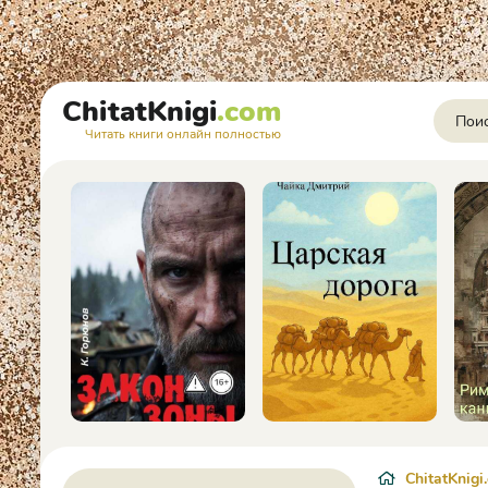
ChitatKnigi
.com
Читать книги онлайн полностью
ChitatKnigi