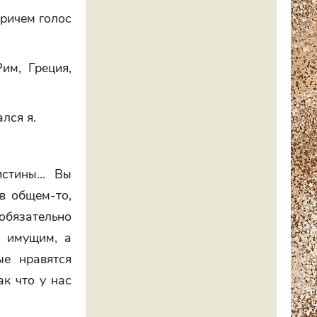
Причем голос
Рим, Греция,
лся я.
стины... Вы
 в общем-то,
 обязательно
ь имущим, а
ые нравятся
ак что у нас