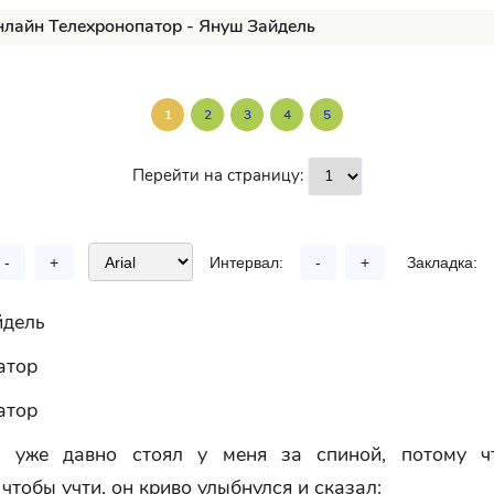
нлайн Телехронопатор - Януш Зайдель
1
2
3
4
5
Перейти на страницу:
-
+
Интервал:
-
+
Закладка:
йдель
атор
атор
н уже давно стоял у меня за спиной, потому чт
 чтобы учти, он криво улыбнулся и сказал: