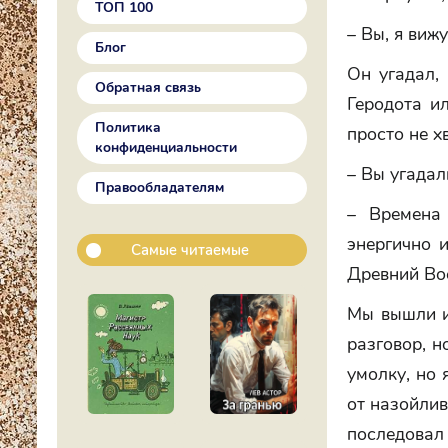
ТОП 100
– Вы, я вижу
Блог
Он угадал, 
Обратная связь
Геродота и
Политика
просто не х
конфиденциальности
– Вы угадал
Правообладателям
– Времена
энергично 
Самые читаемые
Древний Во
Мы вышли и
разговор, н
умолку, но 
от назойлив
последовал 