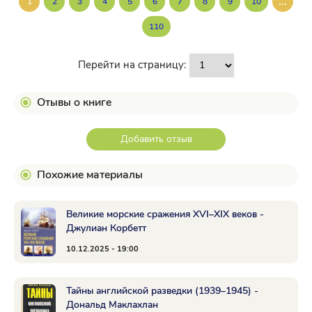
...
1
2
3
4
5
6
7
8
9
10
110
Перейти на страницу:
Отывы о книге
Добавить отзыв
Похожие материалы
Великие морские сражения XVI–XIX веков -
Джулиан Корбетт
10.12.2025 - 19:00
Тайны английской разведки (1939–1945) -
Дональд Маклахлан