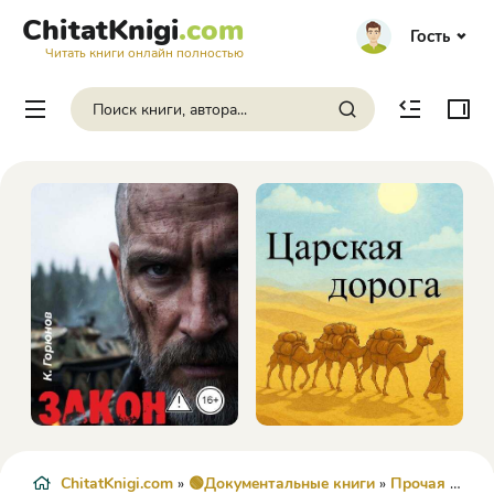
ChitatKnigi
.com
Гость
Читать книги онлайн полностью
ChitatKnigi.com
»
🟢Документальные книги
»
Прочая документальная литература