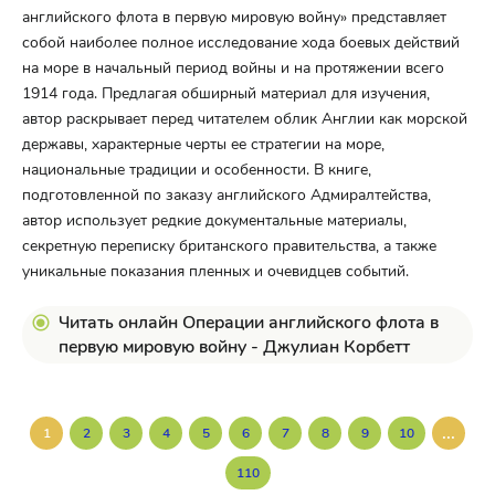
английского флота в первую мировую войну» представляет
собой наиболее полное исследование хода боевых действий
на море в начальный период войны и на протяжении всего
1914 года. Предлагая обширный материал для изучения,
автор раскрывает перед читателем облик Англии как морской
державы, характерные черты ее стратегии на море,
национальные традиции и особенности. В книге,
подготовленной по заказу английского Адмиралтейства,
автор использует редкие документальные материалы,
секретную переписку британского правительства, а также
уникальные показания пленных и очевидцев событий.
Читать онлайн Операции английского флота в
первую мировую войну - Джулиан Корбетт
...
1
2
3
4
5
6
7
8
9
10
110