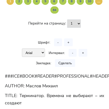
...
1
2
3
4
5
6
7
8
9
10
84
Перейти на страницу:
Шрифт:
-
+
Интервал:
-
+
Закладка:
Сделать
###ICE#BOOK#READER#PROFESSIONAL#HEADE
AUTHOR: Маслов Михаил
TITLE: Терминатор. Времена не выбирают – их
создают