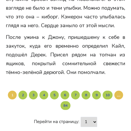
взгляде не было и тени улыбки. Можно подумать,
что это она – киборг. Кэмерон часто улыбалась
глядя на него. Сердце заныло от этой мысли.
После ужина к Джону, пришедшему к себе в
закуток, куда его временно определил Кайл,
подошёл Дерек. Присел рядом на топчан из
ящиков, покрытый сомнительной свежести
тёмно-зелёной дерюгой. Они помолчали.
...
1
2
3
4
5
6
7
8
9
10
84
Перейти на страницу: