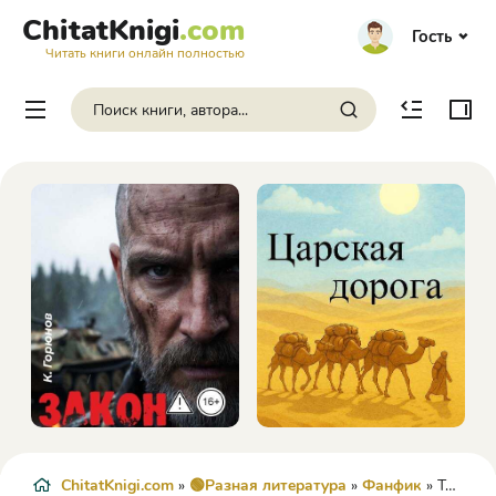
ChitatKnigi
.com
Гость
Читать книги онлайн полностью
ChitatKnigi.com
»
🟢Разная литература
»
Фанфик
» Терминатор. Времена не выбирают - их создают - Маслов Михаил