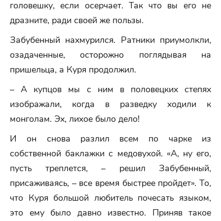
головешку, если осерчает. Так что вы его не
дразните, ради своей же пользы.
Забубенный нахмурился. Ратники приумолкли,
озадаченные, осторожно поглядывая на
пришельца, а Куря продолжил.
– А купцов мы с ним в половецких степях
изображали, когда в разведку ходили к
монголам. Эх, лихое было дело!
И он снова разлил всем по чарке из
собственной баклажки с медовухой. «А, ну его,
пусть треплется, – решил Забубенный,
присаживаясь, – все время быстрее пройдет». То,
что Куря большой любитель почесать языком,
это ему было давно известно. Приняв такое