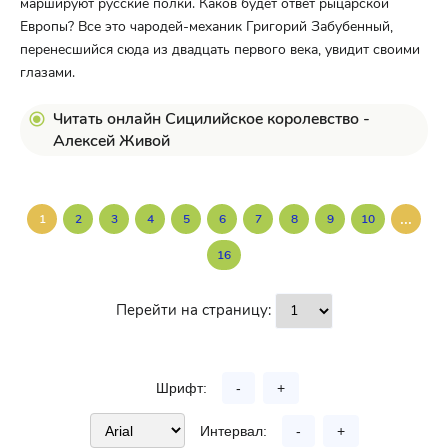
маршируют русские полки. Каков будет ответ рыцарской
Европы? Все это чародей-механик Григорий Забубенный,
перенесшийся сюда из двадцать первого века, увидит своими
глазами.
Читать онлайн Сицилийское королевство -
Алексей Живой
...
1
2
3
4
5
6
7
8
9
10
16
Перейти на страницу:
Шрифт:
-
+
Интервал:
-
+