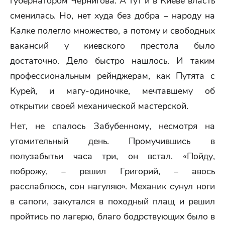
губернатором Чернигова. А тут и в Киеве власть
сменилась. Но, нет худа без добра – народу на
Калке полегло множество, а потому и свободных
вакансий у киевского престола было
достаточно. Дело быстро нашлось. И таким
профессиональным рейнджерам, как Путята с
Курей, и магу-одиночке, мечтавшему об
открытии своей механической мастерской.
Нет, не спалось Забубенному, несмотря на
утомительный день. Промучившись в
полузабытьи часа три, он встал. «Пойду,
поброжу, – решил Григорий, – авось
расслаблюсь, сон нагуляю». Механик сунул ноги
в сапоги, закутался в походный плащ и решил
пройтись по лагерю, благо бодрствующих было в