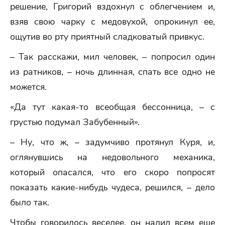
решение, Григорий вздохнул с облегчением и,
взяв свою чарку с медовухой, опрокинул ее,
ощутив во рту приятный сладковатый привкус.
– Так расскажи, мил человек, – попросил один
из ратников, – ночь длинная, спать все одно не
можется.
«Да тут какая-то всеобщая бессонница, – с
грустью подумал Забубенный».
– Ну, что ж, – задумчиво протянул Куря, и,
оглянувшись на недовольного механика,
который опасался, что его скоро попросят
показать какие-нибудь чудеса, решился, – дело
было так.
Чтобы говорилось веселее, он налил всем еще