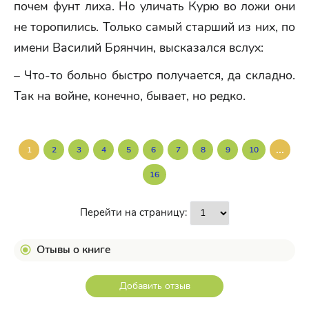
почем фунт лиха. Но уличать Курю во ложи они
не торопились. Только самый старший из них, по
имени Василий Брянчин, высказался вслух:
– Что-то больно быстро получается, да складно.
Так на войне, конечно, бывает, но редко.
...
1
2
3
4
5
6
7
8
9
10
16
Перейти на страницу:
Отывы о книге
Добавить отзыв