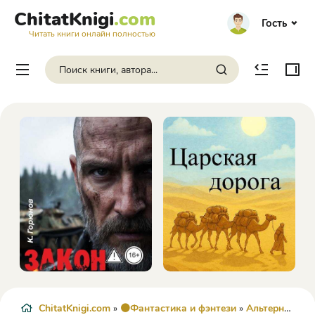
ChitatKnigi
.com
Гость
Читать книги онлайн полностью
ChitatKnigi.com
»
🟠Фантастика и фэнтези
»
Альтернативная история