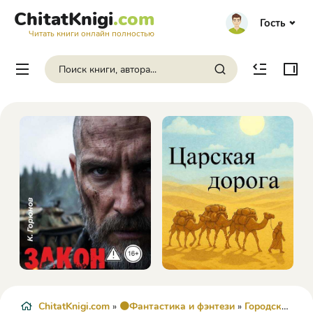
ChitatKnigi
.com
Гость
Читать книги онлайн полностью
ChitatKnigi.com
»
🟠Фантастика и фэнтези
»
Городская фантастика