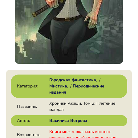
Городская фантастика
/
Категория:
Мистика
/
Периодические
издания
Хроники Акаши. Том 2: Плетение
Название:
мандал
Автор:
Василиса Ветрова
Книга может включать контент,
Возрастные
предназначенный только для лиц