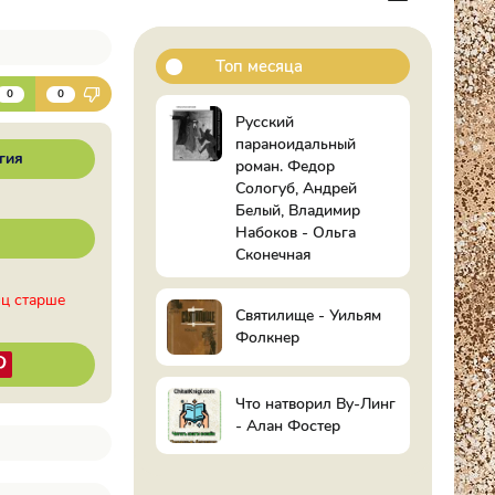
Топ месяца
К
0
0
Русский
параноидальный
гия
роман. Федор
Сологуб, Андрей
Белый, Владимир
Набоков - Ольга
Сконечная
иц старше
Святилище - Уильям
Фолкнер
Что натворил Ву-Линг
- Алан Фостер