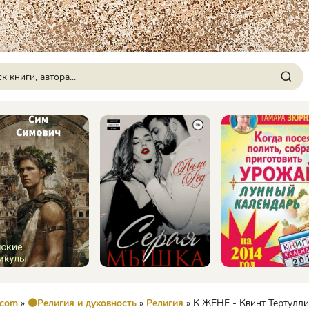
.com
»
🟠Религия и духовность
»
Религия
» К ЖЕНЕ - Квинт Тертулл