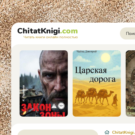
ChitatKnigi
.com
Читать книги онлайн полностью
ChitatKnigi