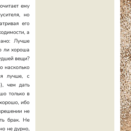
почитает ему
усителя, но
атривая его
ходимости, а
зано: Лучше
но ли хороша
худшей вещи?
Но насколько
я лучше, с
), чем дать
ошо только в
ехорошо, ибо
зрешении не
ть брак. Не
но не дурно,