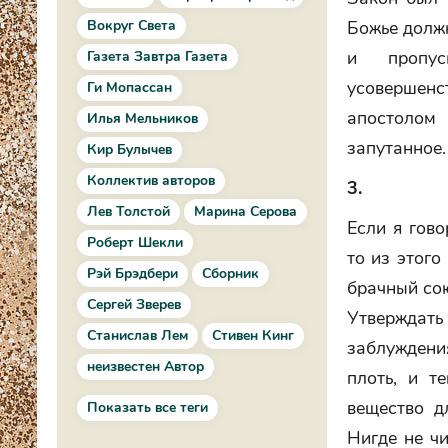
Вокруг Света
Божье должн
и пропус
Газета Завтра Газета
усовершенс
Ги Мопассан
апостолом 
Илья Мельников
запутанное.
Кир Булычев
Коллектив авторов
3.
Лев Толстой
Марина Серова
Если я гов
Роберт Шекли
то из этого
Рэй Брэдбери
Сборник
брачный сою
Сергей Зверев
Утверждат
Станислав Лем
Стивен Кинг
заблуждени
неизвестен Автор
плоть, и т
вещество д
Показать все теги
Нигде не чи