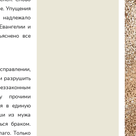
ие. Упущения
надлежало
Евангелии и
ъяснено все
справлении,
 и разрушить
 беззаконным
ду прочими
ся в единую
кши из мужа
ься браком.
лаго. Только