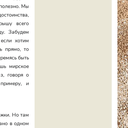
 полезно. Мы
остоинства,
рышу всего
ду. Забудем
 если хотим
ь прямо, то
тремясь быть
ишь мирское
з, говоря о
 примеру, и
ажки. Но там
зано в одном