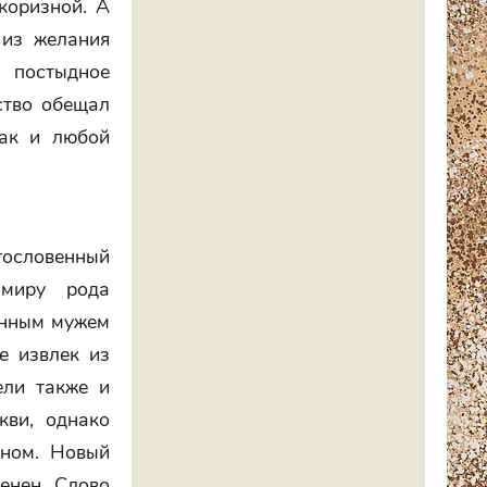
коризной. А
 из желания
 постыдное
ство обещал
как и любой
агословенный
 миру рода
енным мужем
е извлек из
ели также и
кви, однако
оном. Новый
енен. Слово