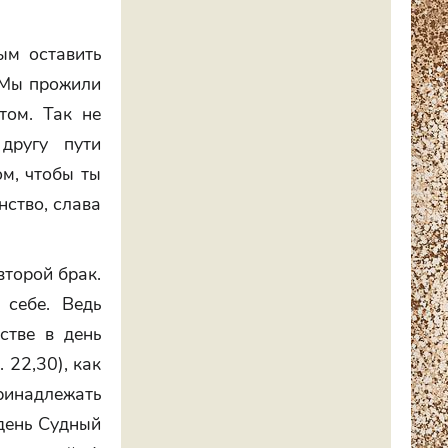
ым оставить
. Мы прожили
том. Так не
другу пути
м, чтобы ты
нство, слава
второй брак.
 себе. Ведь
стве в день
 22,30), как
принадлежать
день Судный