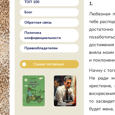
ТОП 100
1.
Блог
Любезная п
тебе распор
Обратная связь
достаточно
Политика
позаботит
конфиденциальности
достижения
Правообладателям
вняла моим 
и поклонени
Самые читаемые
Начну с тог
Не ради ме
христиане,
воскресения
то засвидет
будет жена