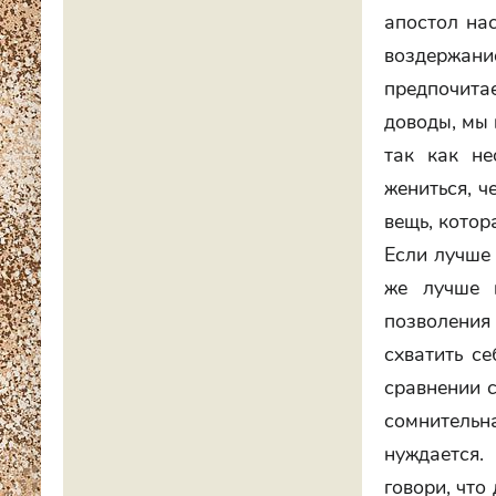
апостол нас
воздержани
предпочита
доводы, мы 
так как не
жениться, ч
вещь, котор
Если лучше 
же лучше 
позволения
схватить се
сравнении с
сомнительн
нуждается.
говори, что