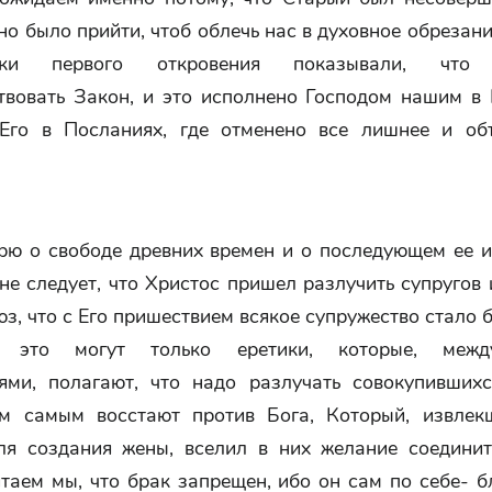
о было прийти, чтоб облечь нас в духовное обрезан
ки первого откровения показывали, что 
твовать Закон, и это исполнено Господом нашим в 
Его в Посланиях, где отменено все лишнее и об
орю о свободе древних времен и о последующем ее и
 не следует, что Христос пришел разлучить супругов
з, что с Его пришествием всякое супружество стало
ь это могут только еретики, которые, меж
ями, полагают, что надо разлучать совокупивших
ем самым восстают против Бога, Который, извле
ля создания жены, вселил в них желание соединит
таем мы, что брак запрещен, ибо он сам по себе- б