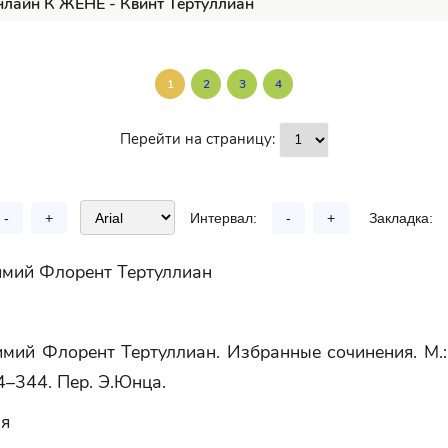
нлайн К ЖЕНЕ - Квинт Тертуллиан
1
2
3
4
Перейти на страницу:
-
+
Интервал:
-
+
Закладка:
имий Флорент Тертуллиан
мий Флорент Тертуллиан. Избранные сочинения. М.:
4–344. Пер. Э.Юнца.
ая