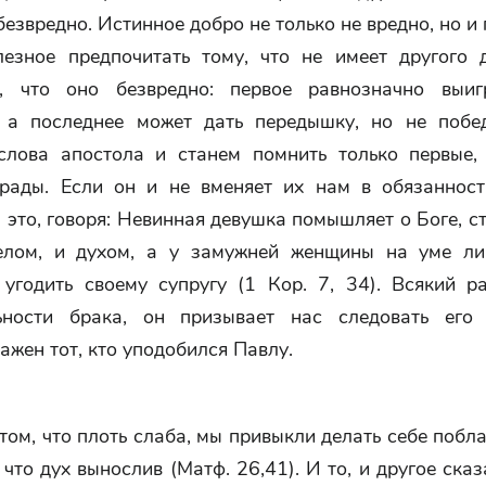
безвредно. Истинное добро не только не вредно, но и
езное предпочитать тому, что не имеет другого д
о, что оно безвредно: первое равнозначно выиг
, а последнее может дать передышку, но не побе
слова апостола и станем помнить только первые,
рады. Если он и не вменяет их нам в обязанност
 это, говоря: Невинная девушка помышляет о Боге, с
елом, и духом, а у замужней женщины на уме л
 угодить своему супругу (1 Кор. 7, 34). Всякий ра
ьности брака, он призывает нас следовать его
ажен тот, кто уподобился Павлу.
том, что плоть слаба, мы привыкли делать себе побл
 что дух вынослив (Матф. 26,41). И то, и другое ска