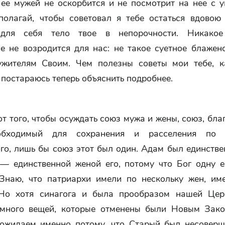
 ее мужей не оскорбится и не посмотрит на нее с у
полагай, чтобы советовал я тебе остаться вдовою
 для себя тело твое в непорочности. Никакое
ие не возродится для нас: не такое суетное блажен
ужителям Своим. Чем полезны советы мои тебе, 
 постараюсь теперь объяснить подробнее.
т того, чтобы осуждать союз мужа и жены, союз, бл
обходимый для сохранения и расселения по
ого, лишь бы союз этот был один. Адам был единств
 — единственной женой его, потому что Бог одну е
 Знаю, что патриархи имели по нескольку жен, им
Но хотя синагога и была прообразом нашей Цер
много вещей, которые отменены были Новым Зак
ожидаем именно потому, что Старый был несоверш