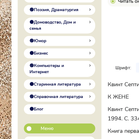
Читать о
🟢Поэзия, Драматургия
🟠Домоводство, Дом и
семья
🟢Юмор
🟠Бизнес
🟢Компьютеры и
Шрифт:
Интернет
Квинт Септ
🟠Старинная литература
К ЖЕНЕ
🟢Справочная литература
Квинт Септи
🟠Блог
1994. С. 33
Меню
Книга перв