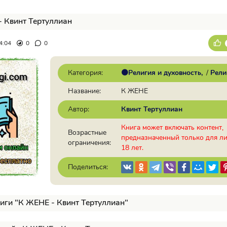
 Квинт Тертуллиан
4:04
0
0
Категория:
🟠Религия и духовность
/
Рели
Название:
К ЖЕНЕ
Автор:
Квинт Тертуллиан
Книга может включать контент,
Возрастные
предназначенный только для л
ограничения:
18 лет.
Поделиться:
иги "К ЖЕНЕ - Квинт Тертуллиан"