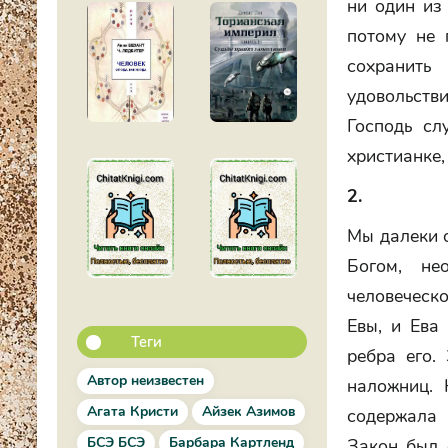
ни один из
потому не 
сохранить
удовольств
Господь сл
христианке,
2.
Мы далеки о
Богом, не
человеческ
Евы, и Ева
Теги
ребра его.
Автор неизвестен
наложниц. 
Агата Кристи
Айзек Азимов
содержала 
БСЭ БСЭ
Барбара Картленд
Закон был 