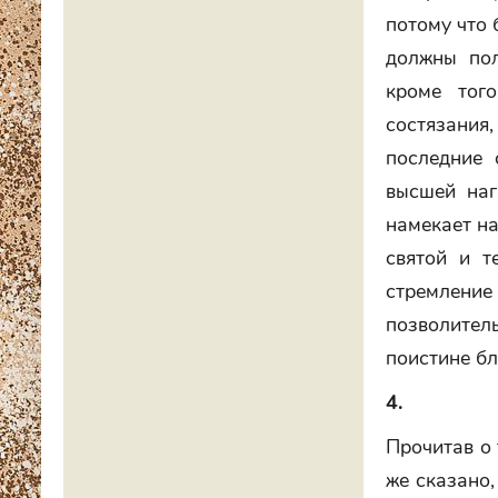
потому что 
должны пол
кроме тог
состязания
последние 
высшей наг
намекает на
святой и т
стремление
позволител
поистине бл
4.
Прочитав о 
же сказано,