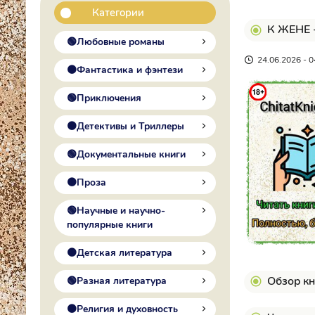
Категории
К ЖЕНЕ -
🟢Любовные романы
24.06.2026 - 0
🟠Фантастика и фэнтези
🟢Приключения
🟠Детективы и Триллеры
🟢Документальные книги
🟠Проза
🟢Научные и научно-
популярные книги
🟠Детская литература
Обзор кн
🟢Разная литература
🟠Религия и духовность