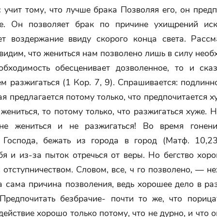
 учит тому, что лучше брака Позволяя его, он пред
е. Он позволяет брак по причине ухищрений иск
ет воздержание ввиду скорого конца света. Рассм
видим, что жениться нам позволено лишь в силу необ
обходимость обесценивает дозволенное, то и ска
ем разжигаться (1 Кор. 7, 9). Спрашивается: подлин
ая предлагается потому только, что предпочитается 
жениться, то потому только, что разжигаться хуже. 
не жениться и не разжигаться! Во время гонени
 Господа, бежать из города в город (Матф. 10,23
бя и из-за пыток отречься от веры. Но бегство хор
 отступничеством. Словом, все, ч го позволено, — н
а сама причина позволения, ведь хорошее дело в ра
 Предпочитать безбрачие- почти то же, что порица
 действие хорошо только потому, что не дурно, и что о