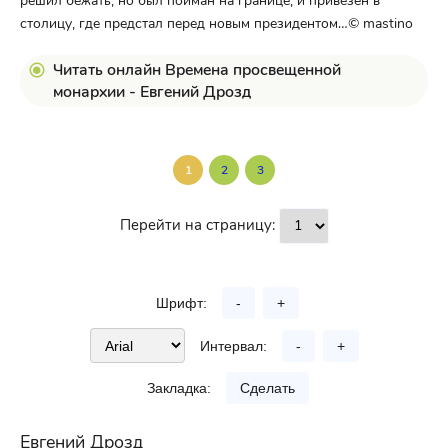
решил бежать, но был пойман на границе, и привезён в
столицу, где предстал перед новым президентом…© mastino
Читать онлайн Времена просвещенной
монархии - Евгений Дрозд
1
2
3
Перейти на страницу:
Шрифт:
-
+
Интервал:
-
+
Закладка:
Сделать
Евгений Дрозд