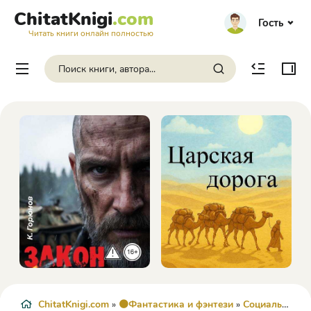
ChitatKnigi
.com
Гость
Читать книги онлайн полностью
ChitatKnigi.com
»
🟠Фантастика и фэнтези
»
Социально-психологическая