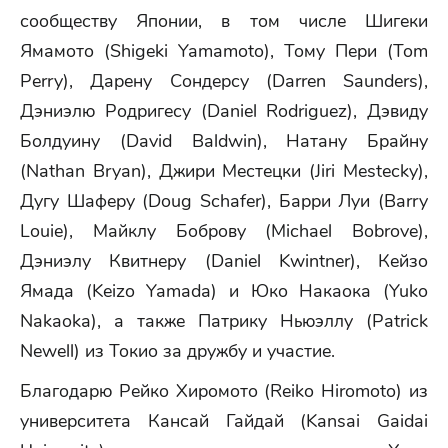
сообществу Японии, в том числе Шигеки
Ямамото (Shigeki Yamamoto), Тому Пери (Tom
Perry), Дарену Сондерсу (Darren Saunders),
Дэниэлю Родригесу (Daniel Rodriguez), Дэвиду
Болдуину (David Baldwin), Натану Брайну
(Nathan Bryan), Джири Местецки (Jiri Mestecky),
Дугу Шаферу (Doug Schafer), Барри Луи (Barry
Louie), Майклу Боброву (Michael Bobrove),
Дэниэлу Квитнеру (Daniel Kwintner), Кейзо
Ямада (Keizo Yamada) и Юко Накаока (Yuko
Nakaoka), а также Патрику Ньюэллу (Patrick
Newell) из Токио за дружбу и участие.
Благодарю Рейко Хиромото (Reiko Hiromoto) из
университета Кансай Гайдай (Kansai Gaidai