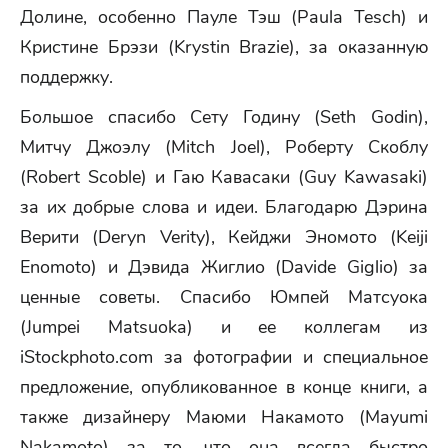
Долине, особенно Пауле Тэш (Paula Tesch) и
Кристине Брэзи (Krystin Brazie), за оказанную
поддержку.
Большое спасибо Сету Годину (Seth Godin),
Митчу Джоэлу (Mitch Joel), Роберту Скоблу
(Robert Scoble) и Гаю Кавасаки (Guy Kawasaki)
за их добрые слова и идеи. Благодарю Дэрина
Верити (Deryn Verity), Кейджи Эномото (Keiji
Enomoto) и Дэвида Жиглио (Davide Giglio) за
ценные советы. Спасибо Юмпей Матсуока
(Jumpei Matsuoka) и ее коллегам из
iStockphoto.com за фотографии и специальное
предложение, опубликованное в конце книги, а
также дизайнеру Маюми Накамото (Mayumi
Nakamoto) за то, что она всегда быстро