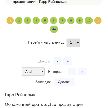
презентации - Гарр Рейнольдс
...
1
2
3
4
5
6
7
8
9
10
44
Перейти на страницу:
Шрифт:
-
+
Интервал:
-
+
Закладка:
Сделать
Гарр Рейнольдс
Обнаженный оратор. Дао презентации