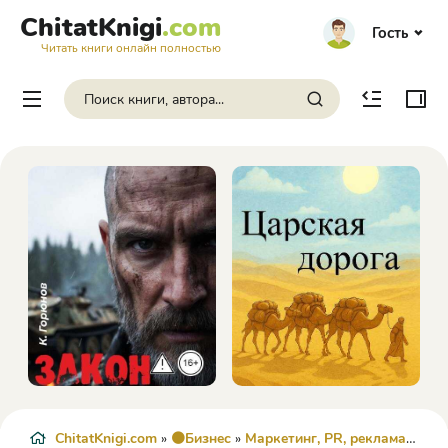
ChitatKnigi
.com
Гость
Читать книги онлайн полностью
ChitatKnigi.com
»
🟠Бизнес
»
Маркетинг, PR, реклама
» Обн