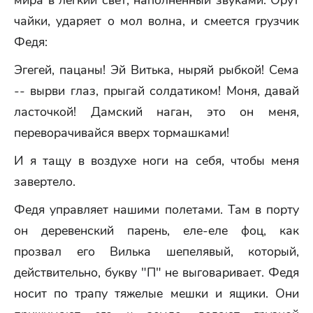
мира в легкий свет, наполненный звуками. Орут
чайки, ударяет о мол волна, и смеется грузчик
Федя:
Эгегей, пацаны! Эй Витька, ныряй рыбкой! Сема
-- вырви глаз, прыгай солдатиком! Моня, давай
ласточкой! Дамский наган, это он меня,
переворачивайся вверх тормашками!
И я тащу в воздухе ноги на себя, чтобы меня
завертело.
Федя управляет нашими полетами. Там в порту
он деревенский парень, еле-еле фоц, как
прозвал его Вилька шепелявый, который,
действительно, букву "П" не выговаривает. Федя
носит по трапу тяжелые мешки и ящики. Они