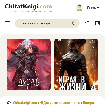
ChitatKnigi
.com
Гость
Читать книги онлайн полностью
ChitatKnigi.com
»
🟢Документальные книги
»
Биографии и Мемуары