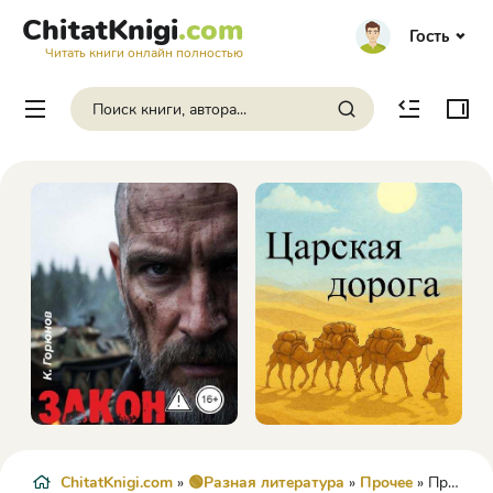
ChitatKnigi
.com
Гость
Читать книги онлайн полностью
ChitatKnigi.com
»
🟢Разная литература
»
Прочее
» Правильное мышление (СИ) - Tori Tesoro