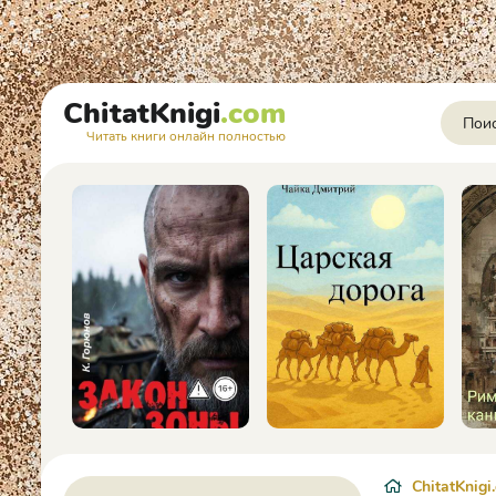
ChitatKnigi
.com
Читать книги онлайн полностью
ChitatKnigi