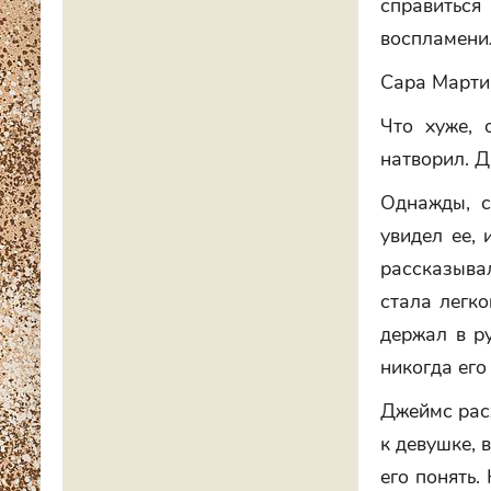
справитьс
воспламени
Сара Мартин
Что хуже, 
натворил. Д
Однажды, с
увидел ее, 
рассказывал
стала легко
держал в ру
никогда его
Джеймс расх
к девушке, 
его понять.