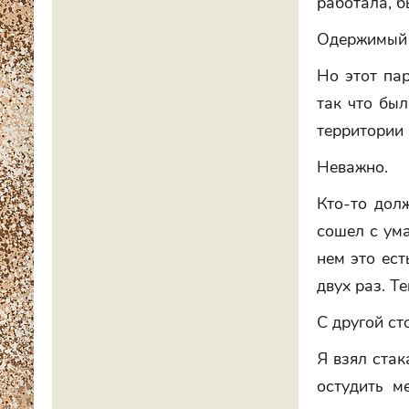
работала, б
Одержимый 
Но этот пар
так что бы
территории 
Неважно.
Кто-то долж
сошел с ума
нем это ест
двух раз. Т
С другой ст
Я взял стак
остудить м