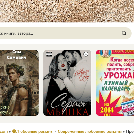
.com
»
🟢Любовные романы
»
Современные любовные романы
» Преследуема