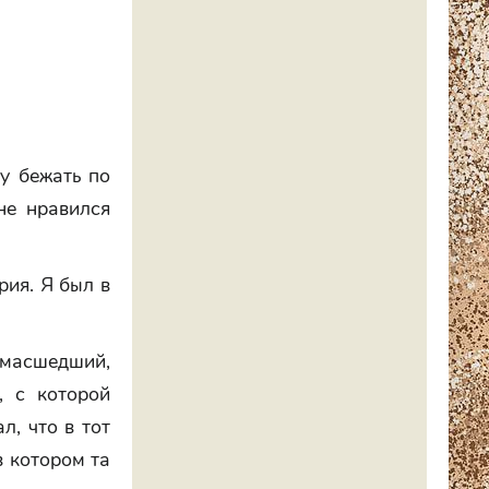
у бежать по
не нравился
рия. Я был в
умасшедший,
, с которой
л, что в тот
в котором та