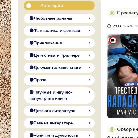
Категории
Преслед
🟢Любовные романы
23.06.2026 - 2
🟠Фантастика и фэнтези
🟢Приключения
🟠Детективы и Триллеры
🟢Документальные книги
🟠Проза
🟢Научные и научно-
популярные книги
🟠Детская литература
🟢Разная литература
Обзор кн
🟠Религия и духовность