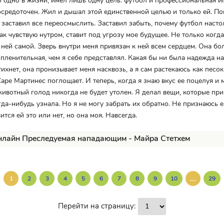
 одно в жизни, имел лишь одну цель: футбол и профессиональная иг
средоточен. Жил и дышал этой единственной целью и только ей. По
е заставил все переосмыслить. Заставил забыть, почему футбол насто
как чувствую нутром, ставит под угрозу мое будущее. Не только когд
с ней самой. Зверь внутри меня привязан к ней всем сердцем. Она бо
пленительная, чем я себе представлял. Какая бы ни была надежда на 
ихнет, она пронизывает меня насквозь, а я сам растекаюсь как песок
аре Мартинес поглощает. И теперь, когда я знаю вкус ее поцелуя и 
животный голод никогда не будет утолен. Я делал вещи, которые при
гда-нибудь узнала. Но я не могу забрать их обратно. Не признаюсь е
ится ей это или нет, но она моя. Навсегда.
нлайн Преследуемая нападающим - Майра Стетхем
...
1
2
3
4
5
6
7
8
9
10
29
Перейти на страницу: