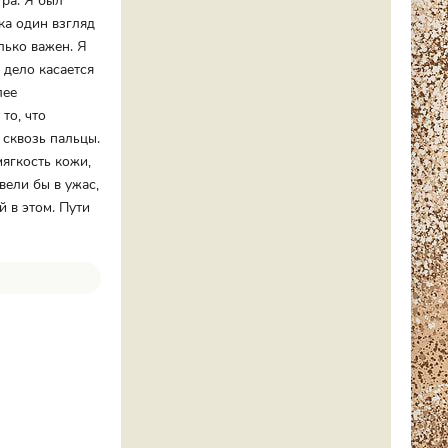
ра. Я был
ка один взгляд
лько важен. Я
а дело касается
лее
то, что
 сквозь пальцы.
мягкость кожи,
вели бы в ужас,
й в этом. Пути