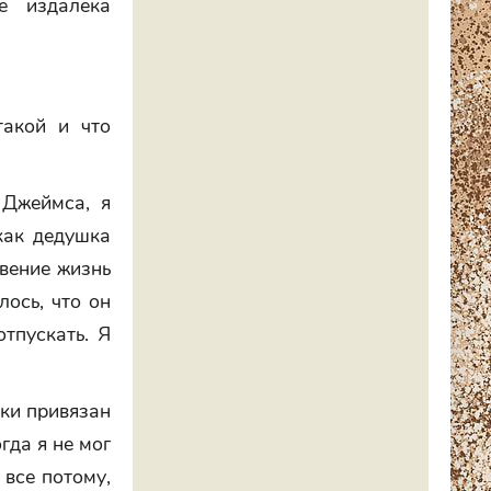
е издалека
такой и что
 Джеймса, я
 как дедушка
овение жизнь
лось, что он
отпускать. Я
ски привязан
гда я не мог
 все потому,