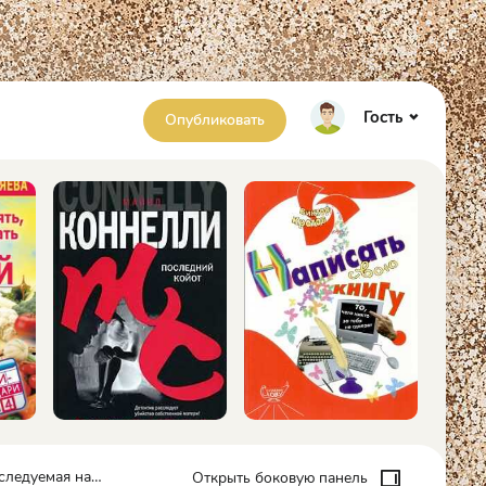
Гость
Опубликовать
я нападающим - Майра Стетхем
Открыть боковую панель