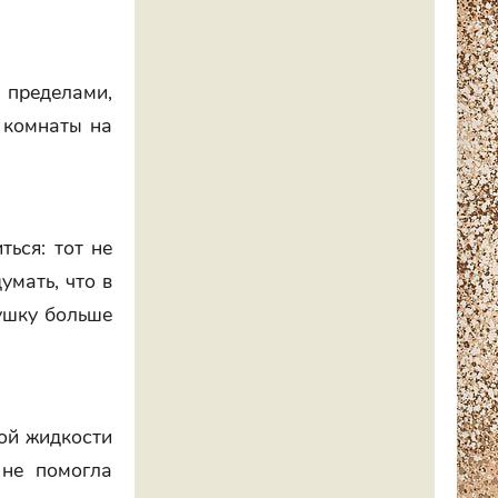
о пределами,
 комнаты на
ться: тот не
умать, что в
вушку больше
ной жидкости
 не помогла