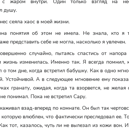
я с жаром внутри. Один только взгляд на не
л душу.
ес сеяла хаос в моей жизни.
она понятия об этом не имела. Не знала, кто я 
аже представить себе не могла, насколько я увлечен.
овершенно случайно, пытаясь спастись от напора
и жизнь изменилась. Именно так. Я всегда помнил,
 о том дне, когда встретил бабушку. Как в одно мгн
й. Устойчивой. А в следующее мгновение ему показа
ках гранату, ожидая, когда та взорвется, не желая 
 не понимал. Пока не встретил Сару.
аживал взад-вперед по комнате. Он был так чертов
в которую влюблен, что фактически преследовал ее. То
 Как тот, казалось, чуть ли не вылезал из кожи вон. И