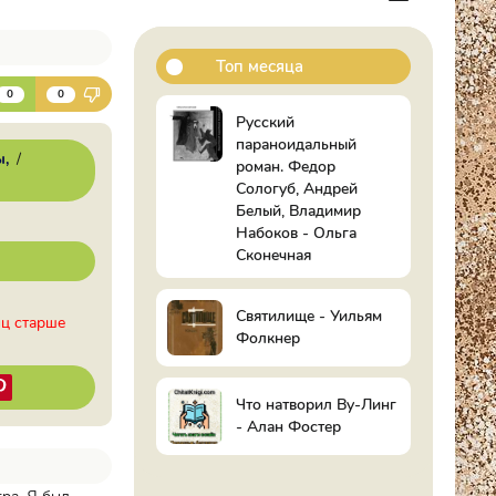
Топ месяца
К
0
0
Русский
параноидальный
ы
/
роман. Федор
Сологуб, Андрей
Белый, Владимир
Набоков - Ольга
Сконечная
Святилище - Уильям
иц старше
Фолкнер
Что натворил Ву-Линг
- Алан Фостер