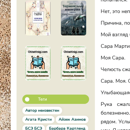
Нет, это не
Причина, по
Мой взгляд 
Сара Марти
Моя Сара.
Челюсть сжа
Сара. Моя. 
Улыбающаяс
Теги
Рука сжал
Автор неизвестен
болезненно.
Агата Кристи
Айзек Азимов
рядом. Услы
БСЭ БСЭ
Барбара Картленд