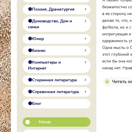
Я любил только
безжалостно со
🟢Поэзия, Драматургия
в ее сторону н
делаю то, что, 
🟠Домоводство, Дом и
семья
футбола, но и 
интригующая и 
🟢Юмор
одержимость ут
Одна мысль о С
🟠Бизнес
этот глубокий 
если бы она ко
🟢Компьютеры и
назад нет. Нрав
Интернет
🟠Старинная литература
Читать о
🟢Справочная литература
🟠Блог
Меню