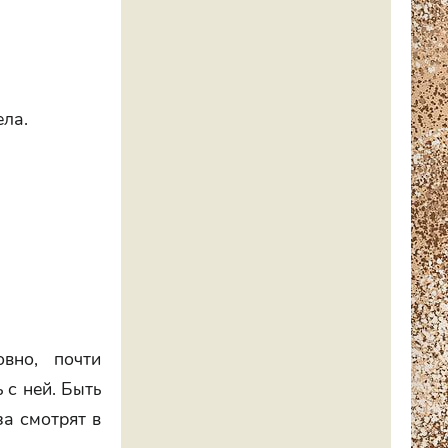
ела.
вно, почти
 с ней. Быть
за смотрят в