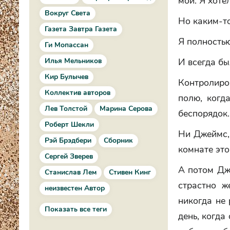
мои. Я хотел
Вокруг Света
Но каким-то
Газета Завтра Газета
Я полностью
Ги Мопассан
Илья Мельников
И всегда бы
Кир Булычев
Контролиро
Коллектив авторов
полю, когд
Лев Толстой
Марина Серова
беспорядок.
Роберт Шекли
Ни Джеймс, 
Рэй Брэдбери
Сборник
комнате это
Сергей Зверев
А потом Дж
Станислав Лем
Стивен Кинг
страстно ж
неизвестен Автор
никогда не 
Показать все теги
день, когда