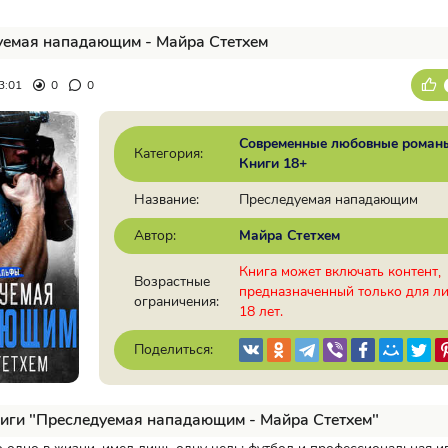
уемая нападающим - Майра Стетхем
3:01
0
0
Современные любовные роман
Категория:
Книги 18+
Название:
Преследуемая нападающим
Автор:
Майра Стетхем
Книга может включать контент,
Возрастные
предназначенный только для л
ограничения:
18 лет.
Поделиться:
иги "Преследуемая нападающим - Майра Стетхем"