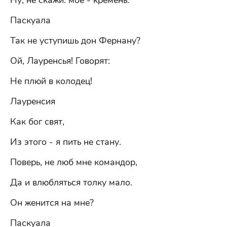
Ну, не скажи: мое - кремень.
Паскуала
Так не уступишь дон Фернану?
Ой, Лауренсья! Говорят:
Не плюй в колодец!
Лауренсия
Как бог свят,
Из этого - я пить не стану.
Поверь, не люб мне командор,
Да и влюбляться толку мало.
Он женится на мне?
Паскуала