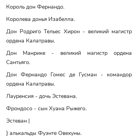
Король дон Фернандо.
Королева донья Изабелла.
Дон Родриго Тельес Хирон - великий магистр
ордена Калатравы.
Дон Манрике - великий магистр ордена
Сантьяго.
Дон Фернандо Гомес де Гусман - командор
ордена Калатравы.
Лауренсия - дочь Эстевана.
Фрондосо - сын Хуана Рыжего.
Эстеван |
} алькальды Фуэнте Овехуны.