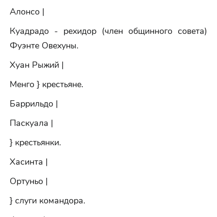
Алонсо |
Куадрадо - рехидор (член общинного совета)
Фуэнте Овехуны.
Хуан Рыжий |
Менго } крестьяне.
Баррильдо |
Паскуала |
} крестьянки.
Хасинта |
Ортуньо |
} слуги командора.