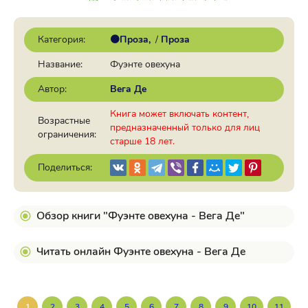
Категория:
🟠Проза
/
Проза
Название:
Фуэнте овехуна
Автор:
Вега Де
Книга может включать контент,
Возрастные
предназначенный только для лиц
ограничения:
старше 18 лет.
Поделиться:
Обзор книги "Фуэнте овехуна - Вега Де"
Читать онлайн Фуэнте овехуна - Вега Де
1
2
3
4
5
6
7
8
9
10
11