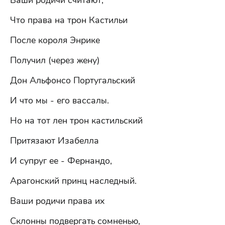
Ваши родичи считают,
Что права на трон Кастильи
После короля Энрике
Получил (через жену)
Дон Альфонсо Португальский
И что мы - его вассалы.
Но на тот лен трон кастильский
Притязают Изабелла
И супруг ее - Фернандо,
Арагонский принц наследный.
Ваши родичи права их
Склонны подвергать сомненью,