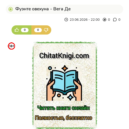
Фуэнте овехуна - Вега Де
23.06.2026 - 22:00
0
0
0
0