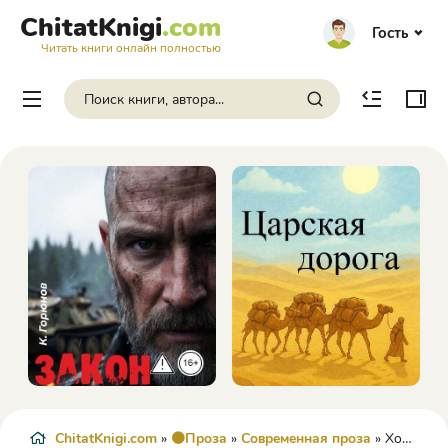
ChitatKnigi
.com
Гость
Читать книги онлайн полностью
ChitatKnigi.com
»
🟠Проза
»
Современная проза
» Хобот друга - Геннадий Прашкевич