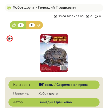
Хобот друга - Геннадий Прашкевич
23.06.2026 - 22:00
0
0
0
0
Категория:
🟠Проза
/
Современная проза
Название:
Хобот друга
Автор:
Геннадий Прашкевич