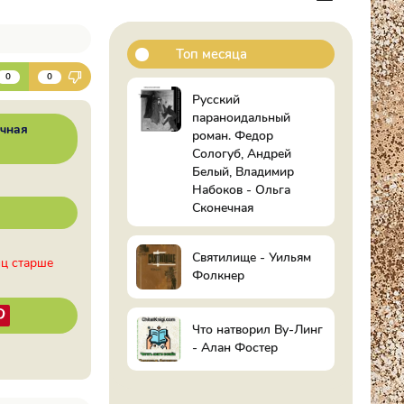
Топ месяца
К
0
0
Русский
параноидальный
чная
роман. Федор
Сологуб, Андрей
Белый, Владимир
Набоков - Ольга
Сконечная
Святилище - Уильям
иц старше
Фолкнер
Что натворил Ву-Линг
- Алан Фостер