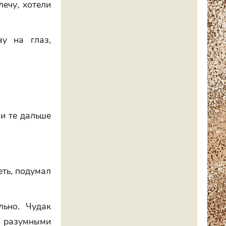
лечу, хотели
у на глаз,
 и те дальше
еть, подумал
ьно. Чудак
 разумными