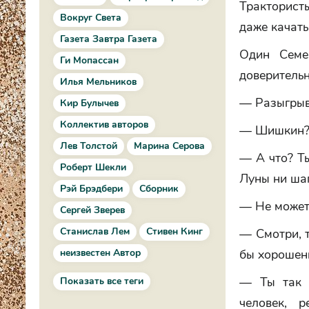
Трактористы
Вокруг Света
даже качать,
Газета Завтра Газета
Один Семе
Ги Мопассан
доверительн
Илья Мельников
— Разыгрыв
Кир Булычев
Коллектив авторов
— Шишкин? 
Лев Толстой
Марина Серова
— А что? Ты
Роберт Шекли
Луны ни шаг
Рэй Брэдбери
Сборник
— Не может
Сергей Зверев
Станислав Лем
Стивен Кинг
— Смотри, т
неизвестен Автор
бы хорошень
— Ты так 
Показать все теги
человек, 