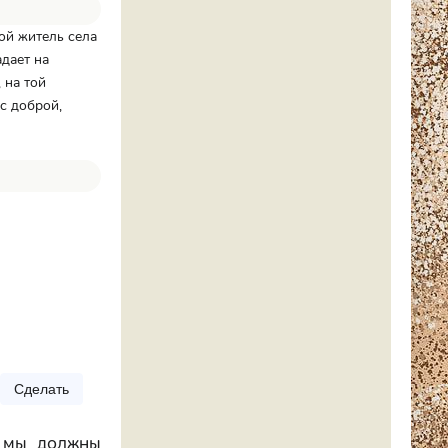
ой житель села
дает на
, на той
с доброй,
Сделать
и мы должны