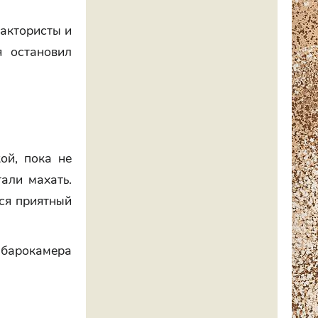
рактористы и
я остановил
ой, пока не
али махать.
лся приятный
, барокамера