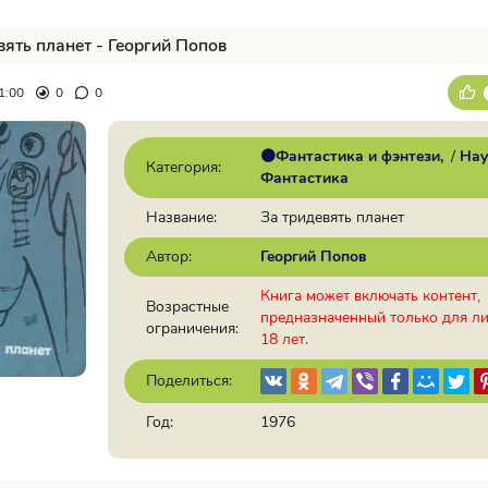
вять планет - Георгий Попов
1:00
0
0
🟠Фантастика и фэнтези
/
Нау
Категория:
Фантастика
Название:
За тридевять планет
Автор:
Георгий Попов
Книга может включать контент,
Возрастные
предназначенный только для л
ограничения:
18 лет.
Поделиться:
Год:
1976