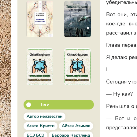
убедительны
Вот они, эт
кое-где вн
расставил з
Глава перва
Я делаю ре
I
Сегодня утр
— Ну как?
Теги
Речь шла о 
Автор неизвестен
— Вот и о
Агата Кристи
Айзек Азимов
представляе
БСЭ БСЭ
Барбара Картленд