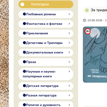
Категории
За триде
🟢Любовные романы
23.06.2026 - 2
🟠Фантастика и фэнтези
🟢Приключения
🟠Детективы и Триллеры
🟢Документальные книги
🟠Проза
🟢Научные и научно-
популярные книги
🟠Детская литература
🟢Разная литература
🟠Религия и духовность