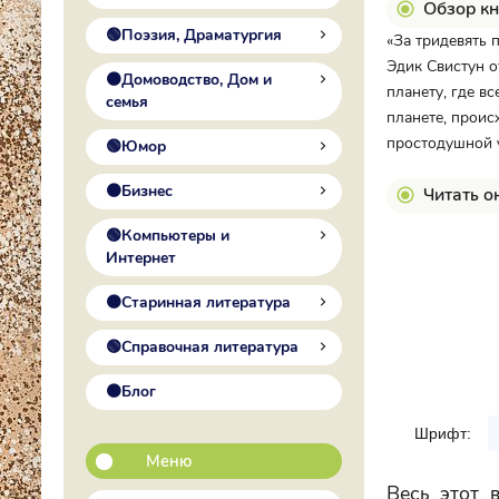
Обзор кн
🟢Поэзия, Драматургия
«За тридевять 
Эдик Свистун о
🟠Домоводство, Дом и
планету, где вс
семья
планете, проис
простодушной 
🟢Юмор
🟠Бизнес
Читать о
🟢Компьютеры и
Интернет
🟠Старинная литература
🟢Справочная литература
🟠Блог
Шрифт:
Меню
Весь этот 