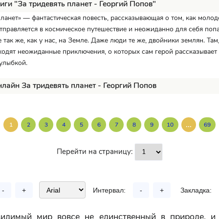
иги "За тридевять планет - Георгий Попов"
планет» — фантастическая повесть, рассказывающая о том, как молод
тправляется в космическое путешествие и неожиданно для себя попа
е так же, как у нас, на Земле. Даже люди те же, двойники землян. Там
ходят неожиданные приключения, о которых сам герой рассказывает 
улыбкой.
нлайн За тридевять планет - Георгий Попов
...
1
2
3
4
5
6
7
8
9
10
69
Перейти на страницу:
-
+
Интервал:
-
+
Закладка:
видимый мир вовсе не единственный в природе, 