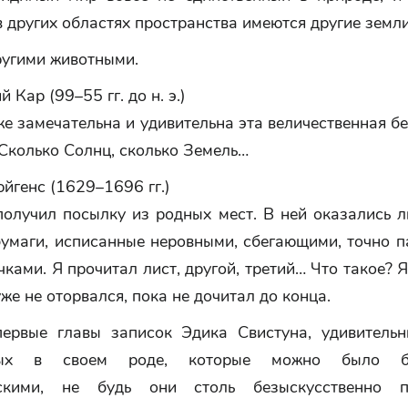
 в других областях пространства имеются другие земл
ругими животными.
 Кар (99–55 гг. до н. э.)
е замечательна и удивительна эта величественная б
Сколько Солнц, сколько Земель…
йгенс (1629–1696 гг.)
получил посылку из родных мест. В ней оказались л
бумаги, исписанные неровными, сбегающими, точно 
чками. Я прочитал лист, другой, третий… Что такое? Я
же не оторвался, пока не дочитал до конца.
ервые главы записок Эдика Свистуна, удивительн
нных в своем роде, которые можно было б
ескими, не будь они столь безыскусственно 