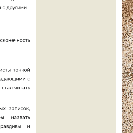
и с другими
есконечность
исты тонкой
падающими с
 стал читать
ых записок,
ы назвать
правдивы и