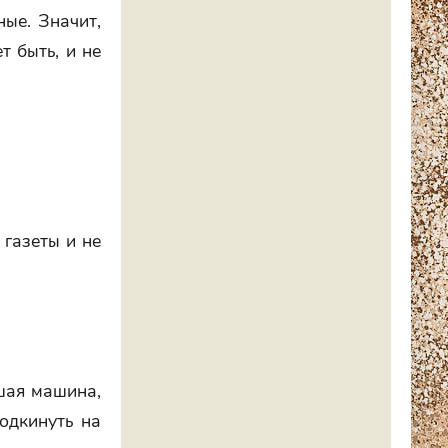
ные. Значит,
т быть, и не
газеты и не
шая машина,
одкинуть на