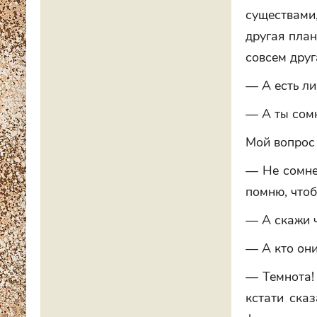
существами,
другая план
совсем друг
— А есть ли
— А ты сом
Мой вопрос 
— Не сомне
помню, чтоб
— А скажи ч
— А кто они
— Темнота!
кстати ска