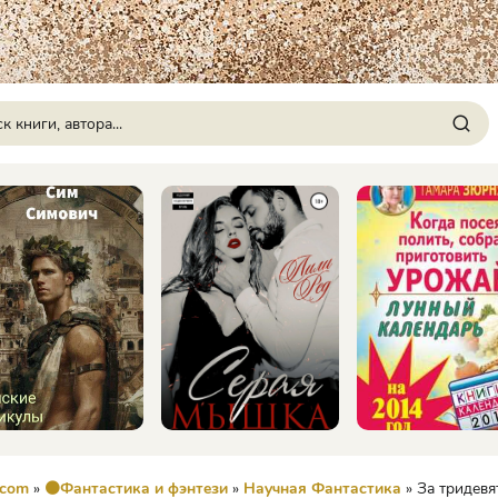
.com
»
🟠Фантастика и фэнтези
»
Научная Фантастика
» За тридевять пла