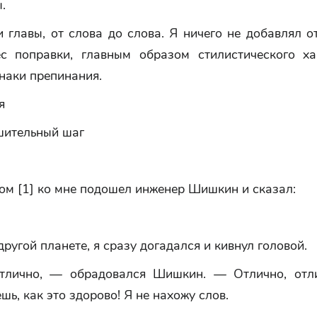
.
и главы, от слова до слова. Я ничего не добавлял о
ес поправки, главным образом стилистического ха
наки препинания.
я
шительный шаг
ом [1] ко мне подошел инженер Шишкин и сказал:
другой планете, я сразу догадался и кивнул головой.
тлично, — обрадовался Шишкин. — Отлично, отли
шь, как это здорово! Я не нахожу слов.