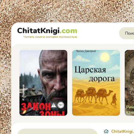
ChitatKnigi
.com
Читать книги онлайн полностью
ChitatKnigi