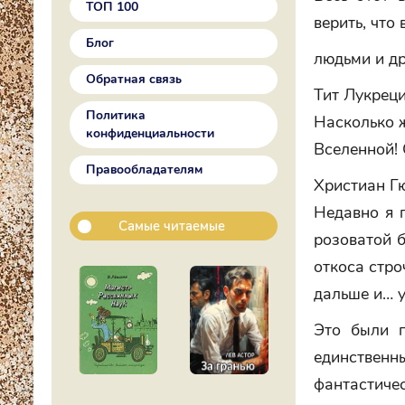
ТОП 100
верить, что
Блог
людьми и д
Обратная связь
Тит Лукреций
Политика
Насколько ж
конфиденциальности
Вселенной! 
Правообладателям
Христиан Гю
Недавно я 
Самые читаемые
розоватой 
откоса стро
дальше и… у
Это были п
единстве
фантастич