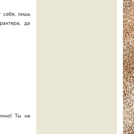
т себя, лишь
рактера, да
чно! Ты не