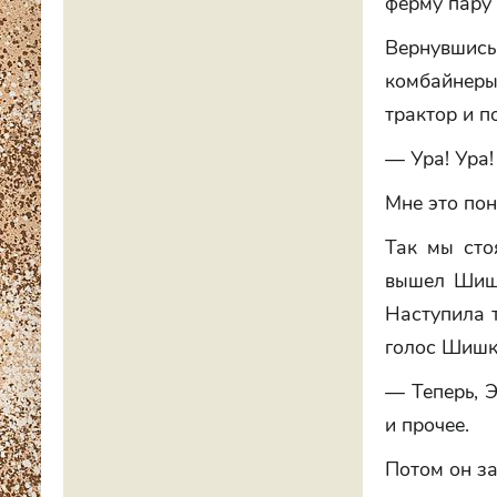
ферму пару 
Вернувшись 
комбайнеры
трактор и п
— Ура! Ура!
Мне это пон
Так мы сто
вышел Шишк
Наступила т
голос Шишк
— Теперь, Э
и прочее.
Потом он за