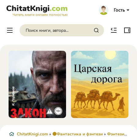
ChitatKnigi
.com
Гость
Читать книги онлайн полностью
ChitatKnigi.com
»
🟠Фантастика и фэнтези
»
Фэнтези
» Под