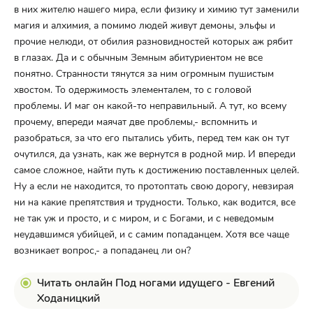
в них жителю нашего мира, если физику и химию тут заменили
магия и алхимия, а помимо людей живут демоны, эльфы и
прочие нелюди, от обилия разновидностей которых аж рябит
в глазах. Да и с обычным Земным абитуриентом не все
понятно. Странности тянутся за ним огромным пушистым
хвостом. То одержимость элементалем, то с головой
проблемы. И маг он какой-то неправильный. А тут, ко всему
прочему, впереди маячат две проблемы,- вспомнить и
разобраться, за что его пытались убить, перед тем как он тут
очутился, да узнать, как же вернутся в родной мир. И впереди
самое сложное, найти путь к достижению поставленных целей.
Ну а если не находится, то протоптать свою дорогу, невзирая
ни на какие препятствия и трудности. Только, как водится, все
не так уж и просто, и с миром, и с Богами, и с неведомым
неудавшимся убийцей, и с самим попаданцем. Хотя все чаще
возникает вопрос,- а попаданец ли он?
Читать онлайн Под ногами идущего - Евгений
Ходаницкий