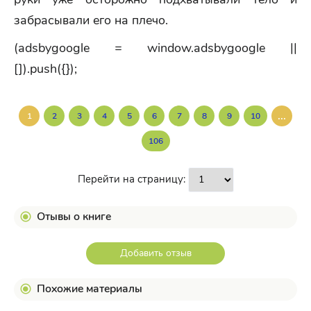
забрасывали его на плечо.
(adsbygoogle = window.adsbygoogle ||
[]).push({});
...
1
2
3
4
5
6
7
8
9
10
106
Перейти на страницу:
Отывы о книге
Добавить отзыв
Похожие материалы