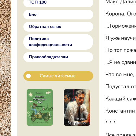
Макс Дали
ТОП 100
Корона, Ог
Блог
…Торможени
Обратная связь
Я уже научи
Политика
конфиденциальности
Но тот пожа
Правообладателям
…Я не сдвин
Что во мне, 
Самые читаемые
Подустал от
Каждый саже
Константин
* * *
Все права з