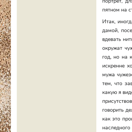
портрет, д
пятном на с
Итак, иногд
дамой, пос
вдевать нит
окружат чу
год, но на 
искренне х
мужа чужезе
тем, что з
какую я вид
присутствов
говорить де
как это про
наследного 