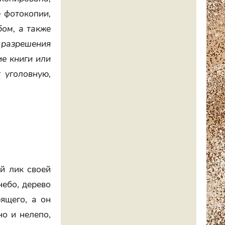
 фотокопии,
ом, а также
 разрешения
ие книги или
 уголовную,
й лик своей
небо, дерево
ящего, а он
но и нелепо,