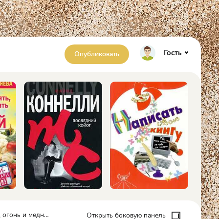
Гость
Опубликовать
е крылья - Максим Андреевич Далин
Открыть боковую панель