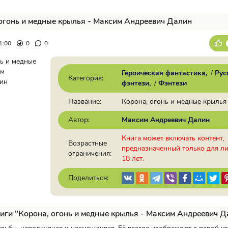
огонь и медные крылья - Максим Андреевич Далин
1:00
0
0
Героическая фантастика
/
Рус
Категория:
фэнтези
/
Фэнтези
Название:
Корона, огонь и медные крылья
Автор:
Максим Андреевич Далин
Книга может включать контент,
Возрастные
предназначенный только для л
ограничения:
18 лет.
Поделиться:
иги "Корона, огонь и медные крылья - Максим Андреевич Д