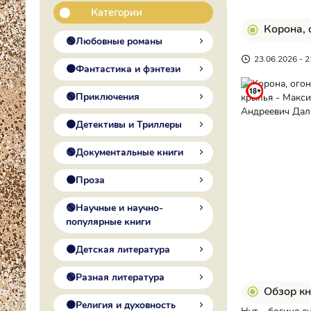
Категории
Корона, 
🟢Любовные романы
23.06.2026 - 2
🟠Фантастика и фэнтези
🟢Приключения
🟠Детективы и Триллеры
🟢Документальные книги
🟠Проза
🟢Научные и научно-
популярные книги
🟠Детская литература
🟢Разная литература
Обзор кн
🟠Религия и духовность