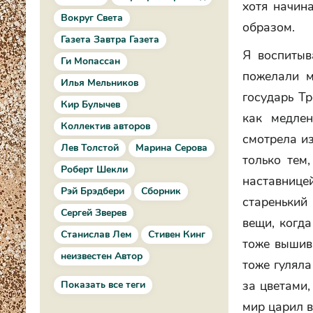
хотя начин
Вокруг Света
образом.
Газета Завтра Газета
Я воспитыв
Ги Мопассан
пожелали м
Илья Мельников
государь Т
Кир Булычев
как медле
Коллектив авторов
смотрела из
Лев Толстой
Марина Серова
только тем
Роберт Шекли
наставнице
Рэй Брэдбери
Сборник
старенький
Сергей Зверев
вещи, когд
Станислав Лем
Стивен Кинг
тоже вышив
неизвестен Автор
тоже гуляла
за цветами,
Показать все теги
мир царил в