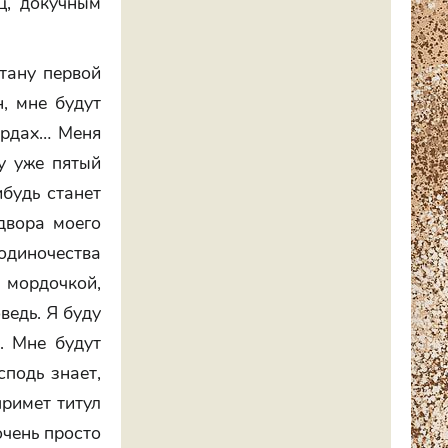
ц, докучным
стану первой
, мне будут
кордах… Меня
у уже пятый
ибудь станет
двора моего
 одиночества
 мордочкой,
ведь. Я буду
х. Мне будут
сподь знает,
примет титул
очень просто