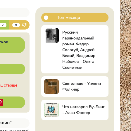
Топ месяца
К
0
0
Русский
параноидальный
ское
роман. Федор
Сологуб, Андрей
Белый, Владимир
Набоков - Ольга
Сконечная
Святилище - Уильям
иц старше
Фолкнер
Что натворил Ву-Линг
- Алан Фостер
алин"