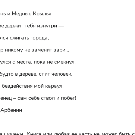
н
онь и Медные Крылья
е держит тебя изнутри —
лся сжигать города,
р никому не заменит зари!..
улся с места, пока не смекнул,
будто в дереве, спит человек.
 бездействия мой караул;
нец – сам себе ствол и побег!
 Арбенин
ащищены. Книга или любая ее часть не может быть 