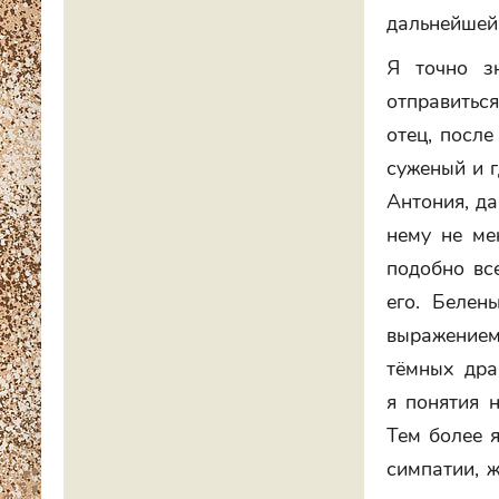
дальнейшей
Я точно з
отправиться
отец, после
суженый и г
Антония, да
нему не ме
подобно вс
его. Белен
выражением
тёмных дра
я понятия 
Тем более я
симпатии, ж