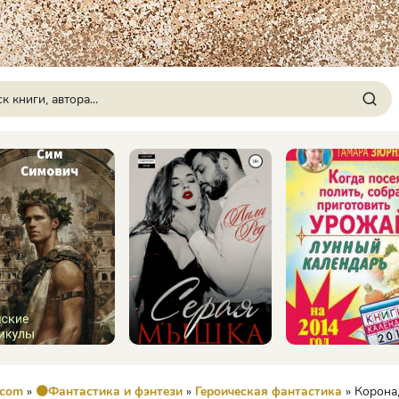
.com
»
🟠Фантастика и фэнтези
»
Героическая фантастика
» Корона, огонь и медны