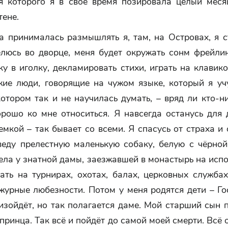
ля которого я в своё время позировала целый меся
тене.
а принималась размышлять я, там, на Островах, я 
елюсь во дворце, меня будет окружать сонм фрейлин
ку в иголку, декламировать стихи, играть на клави
жие люди, говорящие на чужом языке, который я уч
котором так и не научилась думать, – вряд ли кто-н
орошо ко мне относиться. Я навсегда останусь для 
мкой – так бывает со всеми. Я спасусь от страха и
аведу прелестную маленькую собаку, белую с чёрной
ела у знатной дамы, заезжавшей в монастырь на испо
ать на турнирах, охотах, балах, церковных служба
журные любезности. Потом у меня родятся дети – Го
изойдёт, но так полагается даме. Мой старший сын 
принца. Так всё и пойдёт до самой моей смерти. Всё 