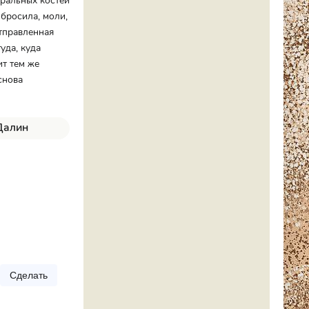
гральных костей
 бросила, моли,
отправленная
уда, куда
ит тем же
снова
 Далин
Сделать