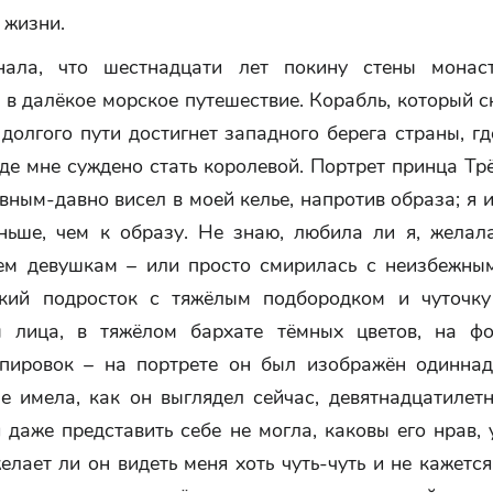
 жизни.
нала, что шестнадцати лет покину стены монаст
 в далёкое морское путешествие. Корабль, который 
 долгого пути достигнет западного берега страны, г
де мне суждено стать королевой. Портрет принца Тр
вным-давно висел в моей келье, напротив образа; я 
ньше, чем к образу. Не знаю, любила ли я, желал
ем девушкам – или просто смирилась с неизбежны
ький подросток с тяжёлым подбородком и чуточк
 лица, в тяжёлом бархате тёмных цветов, на ф
пировок – на портрете он был изображён одиннад
не имела, как он выглядел сейчас, девятнадцатилет
 даже представить себе не могла, каковы его нрав,
елает ли он видеть меня хоть чуть-чуть и не кажетс