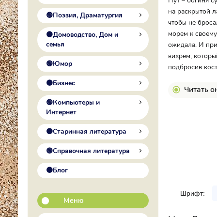
Нут – богиня с
на раскрытой ла
🟢Поэзия, Драматургия
чтобы не броса
морем к своему
🟠Домоводство, Дом и
семья
ожидала. И при
вихрем, которы
🟢Юмор
подбросив кос
🟠Бизнес
Читать о
🟢Компьютеры и
Интернет
🟠Старинная литература
🟢Справочная литература
🟠Блог
Шрифт:
Меню