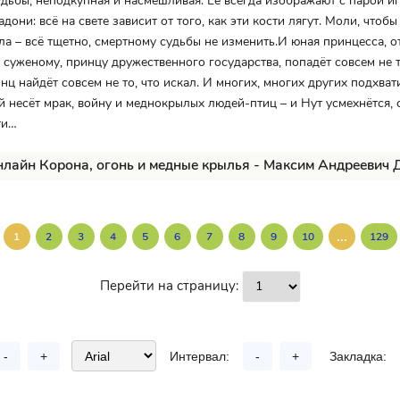
удьбы, неподкупная и насмешливая. Её всегда изображают с парой и
дони: всё на свете зависит от того, как эти кости лягут. Моли, чтобы
ла – всё тщетно, смертному судьбы не изменить.И юная принцесса, 
 суженому, принцу дружественного государства, попадёт совсем не т
нц найдёт совсем не то, что искал. И многих, многих других подхват
й несёт мрак, войну и меднокрылых людей-птиц – и Нут усмехнётся, 
ти…
нлайн Корона, огонь и медные крылья - Максим Андреевич
...
1
2
3
4
5
6
7
8
9
10
129
Перейти на страницу:
-
+
Интервал:
-
+
Закладка: