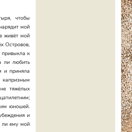
ыря, чтобы
снарядит мой
де живёт мой
ёх Островов,
и привыкла к
а ли любить
м и приняла
у капризным
оне тяжёлых
цатилетним;
ним юношей.
 убеждения и
я ли ему мой