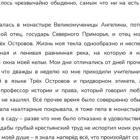
алось чрезвычайно обыденно, самым что ни на ест
алась в монастыре Великомученицы Ангелины, пот
ой отец, государь Северного Приморья, и отец мо
рёх Островов. Жизнь моя текла однообразно и неспе
нная и ленивая равнинная река, на которую я к
 окна моей кельи. Мои дни отличались от дней про
, что дважды в неделю ко мне приходили учительни
й в языке Трёх Островов и придворном этикете,
 профессор истории и права, который говорил лю
а не кашлял. Всё прочее время было совершенно обы
ала наалтарные покрывала, я тоже пела в монастырс
 в саду – разве что мне было отказано в удовольств
 дабы грубый крестьянский труд не испортил моих ру
 моей душе – я знала наперёд всё, что произойдёт со