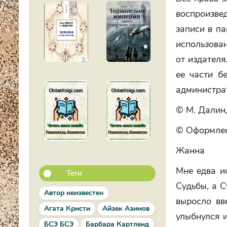
воспроизве
записи в п
использова
от издателя
ее части б
администрат
© М. Далин,
© Оформлен
Жанна
Мне едва и
Теги
Судьбы, а С
Автор неизвестен
выросло вв
Агата Кристи
Айзек Азимов
улыбнулся и
БСЭ БСЭ
Барбара Картленд