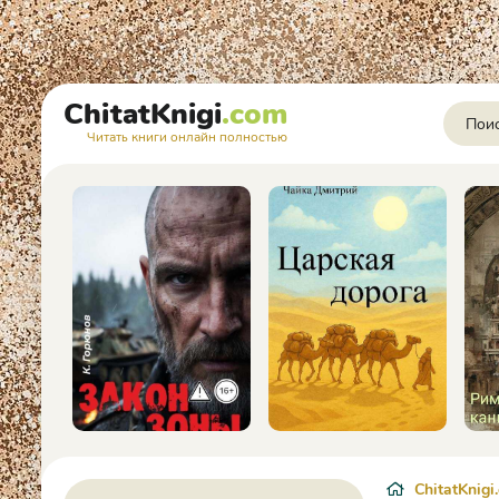
ChitatKnigi
.com
Читать книги онлайн полностью
ChitatKnigi