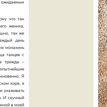
ь ожидаемым
ому что так
его жениха,
шно, так же
аждый день
чих монахинь
ца танцев с
 а трижды –
бопытнейшие
кновенно. Я
ком хоре, я
ии ухаживать
к. И скучный
 мной в моей