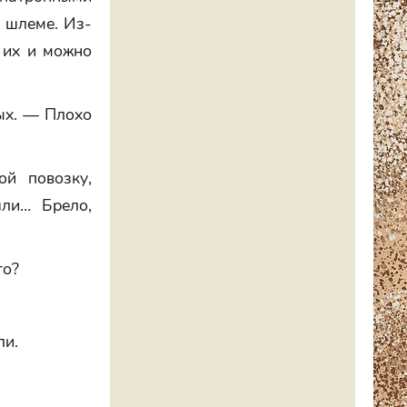
е шлеме. Из-
 их и можно
ых. — Плохо
ой повозку,
ли… Брело,
то?
ли.