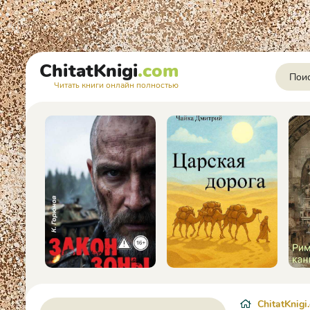
ChitatKnigi
.com
Читать книги онлайн полностью
ChitatKnigi