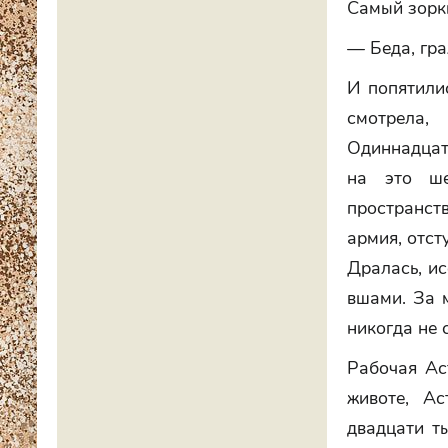
Самый зорк
— Беда, гр
И попятилис
смотрела,
Одиннадцата
на это ше
пространст
армия, отст
Дралась, и
вшами. За м
никогда не 
Рабочая Ас
животе, А
двадцати ты