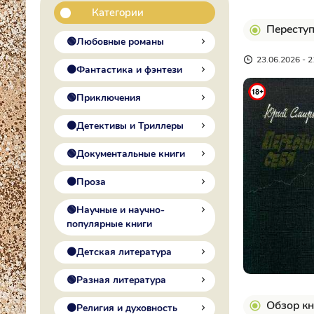
Категории
Переступ
🟢Любовные романы
23.06.2026 - 2
🟠Фантастика и фэнтези
🟢Приключения
🟠Детективы и Триллеры
🟢Документальные книги
🟠Проза
🟢Научные и научно-
популярные книги
🟠Детская литература
🟢Разная литература
Обзор кн
🟠Религия и духовность