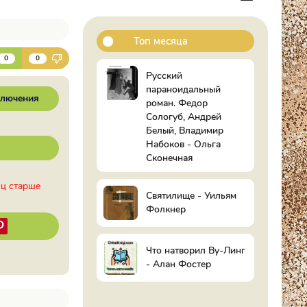
Топ месяца
К
0
0
Русский
параноидальный
ключения
роман. Федор
Сологуб, Андрей
Белый, Владимир
Набоков - Ольга
Сконечная
иц старше
Святилище - Уильям
Фолкнер
Что натворил Ву-Линг
- Алан Фостер