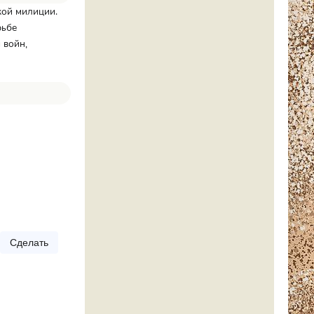
кой милиции.
рьбе
 войн,
Сделать