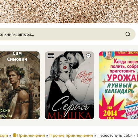
.com
»
🟢Приключения
»
Прочие приключения
» Переступить себя 