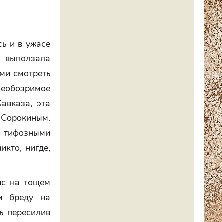
сь и в ужасе
 выползала
ами смотреть
еобозримое
авказа, эта
м Сорокиным.
я тифозными
икто, нигде,
яс на тощем
м бреду на
ть пересилив