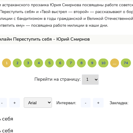
и астраханского прозаика Юрия Смирнова посвящены работе советс
Переступить себя» и «Твой выстрел — второй» — рассказывают о бо
лиции с бандитизмом в годы гражданской и Великой Отечественной
ответить ему» — посвящена работе милиции в наши дни.
нлайн Переступить себя - Юрий Смирнов
...
1
2
3
4
5
6
7
8
9
10
74
Перейти на страницу:
-
+
Интервал:
-
+
Закладка:
 себя
 себя