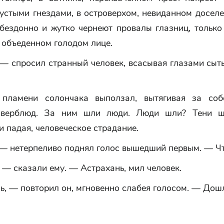
устыми гнездами, в островерхом, невиданном досел
бездонно и жутко чернеют провалы глазниц, только
 объеденном голодом лице.
 — спросил странный человек, всасывая глазами сыт
пламени солончака выползал, вытягивая за соб
 верблюд. За ним шли люди. Люди шли? Тени ш
и падая, человеческое страдание.
 — нетерпеливо поднял голос вышедший первым. — Ч
— сказали ему. — Астрахань, мил человек.
, — повторил он, мгновенно слабея голосом. — Дош