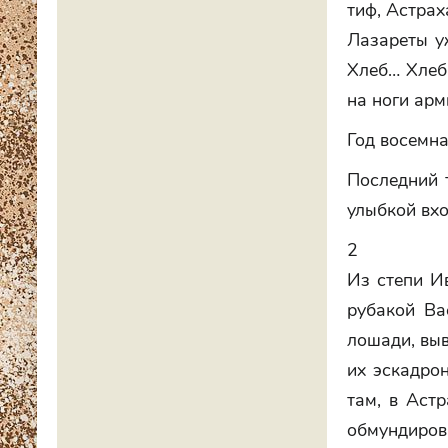
тиф, Астрах
Лазареты у
Хлеб… Хлеб…
на ноги арм
Год восемн
Последний 
улыбкой вхо
2
Из степи И
рубакой Ва
лошади, выв
их эскадрон
там, в Астр
обмундиров