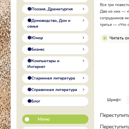
Все три повест
🟢Поэзия, Драматургия
Две из них — «
сотрудников ми
🟠Домоводство, Дом и
третья — «Что 
семья
Читать о
🟢Юмор
🟠Бизнес
🟢Компьютеры и
Интернет
🟠Старинная литература
🟢Справочная литература
Шрифт:
🟠Блог
Переступить
Меню
Переступить