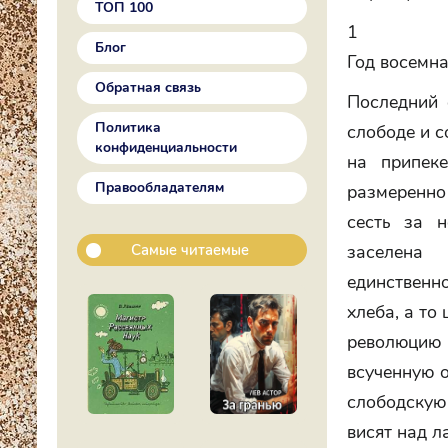
ТОП 100
1
Блог
Год восемн
Обратная связь
Последний 
Политика
слободе и с
конфиденциальности
на припеке
Правообладателям
размеренно 
сесть за 
Самые читаемые
заселена 
единственн
хлеба, а то
революцию 
всученную о
слободскую
висят над л