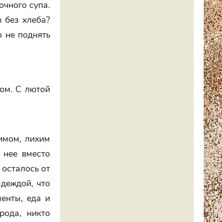
очного супа.
 без хлеба?
о не поднять
ом. С лютой
имом, лихим
 нее вместо
 осталось от
адеждой, что
менты, еда и
рода, никто