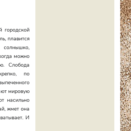
й городской
ль, плавится
а солнышко,
 когда можно
ю. Слобода
крепко, по
выпеченного
вают мировую
ют насильно
ай, жмет она
ватывает. И