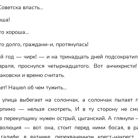
оветска власть…
оша!
то хороша…
о долго, граждани-и, протянулась!
 год — чирк! — и на тринадцать дней подсократила
враля, проснулся четырнадцатого. Вот анчихристи
каковски и времю считать.
ет! Нашел об чем тужить…
 улица выбегает на солончак, а солончак пылает 
ерпимо — нельзя смотреть, И в ту сторону не смо
аз перекупщику нужен острый, цыганский. А глянули
волюция — вот она, стоит перед ними босая, в р
галифе, в ватнике, перехваченном крест-накрест