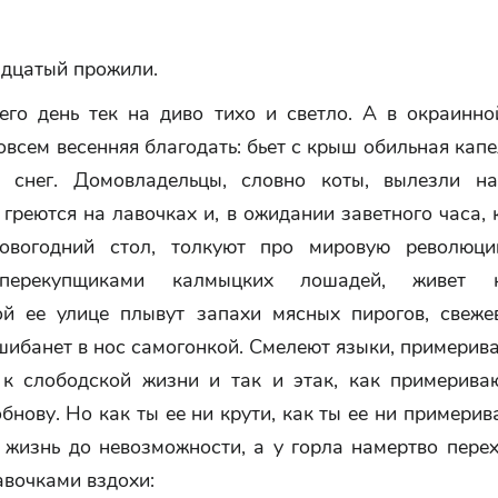
адцатый прожили.
его день тек на диво тихо и светло. А в окраинно
овсем весенняя благодать: бьет с крыш обильная капе
 снег. Домовладельцы, словно коты, вылезли н
греются на лавочках и, в ожидании заветного часа,
новогодний стол, толкуют про мировую революци
перекупщиками калмыцких лошадей, живет 
ой ее улице плывут запахи мясных пирогов, свеже
 шибанет в нос самогонкой. Смелеют языки, примери
к слободской жизни и так и этак, как примерива
бнову. Но как ты ее ни крути, как ты ее ни примерив
 жизнь до невозможности, а у горла намертво перех
авочками вздохи: