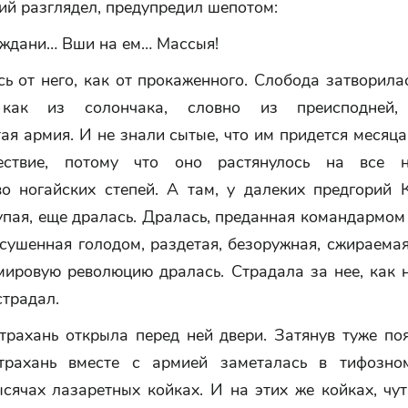
ий разглядел, предупредил шепотом:
аждани… Вши на ем… Массыя!
ь от него, как от прокаженного. Слобода затворила
 как из солончака, словно из преисподней,
я армия. И не знали сытые, что им придется месяц
ствие, потому что оно растянулось на все н
во ногайских степей. А там, у далеких предгорий К
упая, еще дралась. Дралась, преданная командармо
ссушенная голодом, раздетая, безоружная, сжираема
ировую революцию дралась. Страдала за нее, как н
страдал.
трахань открыла перед ней двери. Затянув туже по
страхань вместе с армией заметалась в тифозно
сячах лазаретных койках. И на этих же койках, чу