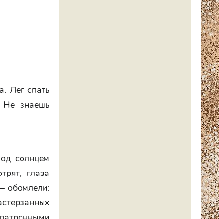
. Лег спать
! Не знаешь
под солнцем
трят, глаза
 — обомлели:
астерзанных
 патронными