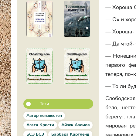
— Хороша С
— Ох и хор
— Хороша-
— Да чтой-т
— Нонешний
первого фе
теперя, по-
— То ли буд
Слободская
Теги
бело, нест
Автор неизвестен
берегут: гл
Агата Кристи
Айзек Азимов
мировая ре
малиновых 
БСЭ БСЭ
Барбара Картленд