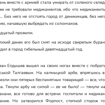
ань вместе с армией стала умирать от соленого селед
же не требовали медикаментов, ибо что медикаменты
 Без него не отстоять город от деникинцев, без нег
ию, начавшую выбредать из солончаков.
адцатый прожили.
тихий денек его был смят на исходе свирепым буран
дил в город гибельный девятнадцатый год.
ван Елдышев вышел на своих ногах вместе с побрат
ськой Талгаевым. На калмыцкой арбе, впрягшись в
езли они пятерых беспамятных товарищей — все, что
а. Тянули арбу не силой — ее не было! — тянули н
ахани, все готово для встречи: госпитали и медика
ание. Но затворился Форпост, степной сторож го