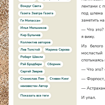
лентами с п
Вокруг Света
под шлема 
Газета Завтра Газета
заметить на
Ги Мопассан
Илья Мельников
— Что это?
Кир Булычев
я вижу.
Коллектив авторов
Из белого 
Лев Толстой
Марина Серова
мосластый
Роберт Шекли
спотыкаясь 
Рэй Брэдбери
Сборник
— Что это?
Сергей Зверев
— Форпост, 
Станислав Лем
Стивен Кинг
неизвестен Автор
— Астрахань
Показать все теги
И упал.