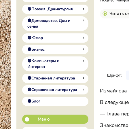
Люциус Малфой 
🟢Поэзия, Драматургия
Читать о
🟠Домоводство, Дом и
семья
🟢Юмор
🟠Бизнес
🟢Компьютеры и
Интернет
Шрифт:
🟠Старинная литература
🟢Справочная литература
Измайлова 
🟠Блог
В следующе
— Глава пе
Меню
Знакомство