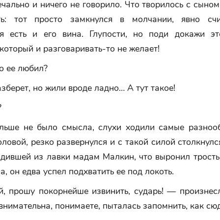
чально и ничего не говорило. Что творилось с сыном
ть: тот просто замкнулся в молчании, явно сч
я есть и его вина. Глупости, но поди докажи э
который и разговаривать-то не желает!
о ее любил?
зберет, но жили вроде ладно… А тут такое!
?
льше не было смысла, слухи ходили самые разноо
оловой, резко развернулся и с такой силой столкнулс
одившей из лавки мадам Малкин, что выронил трость
ла, он едва успел подхватить ее под локоть.
, прошу покорнейше извинить, сударь! — произнес
внимательна, понимаете, пыталась запомнить, как сю