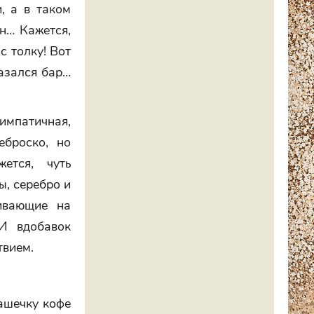
и, а в таком
ин… Кажется,
с толку! Вот
казался бар…
симпатичная,
еброско, но
ется, чуть
ы, серебро и
ивающие на
И вдобавок
твием.
чашечку кофе