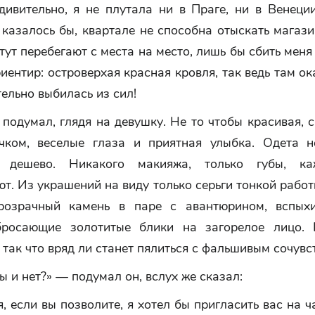
дивительно, я не плутала ни в Праге, ни в Венеци
казалось бы, квартале не способна отыскать магаз
тут перебегают с места на место, лишь бы сбить меня 
иентир: островерхая красная кровля, так ведь там о
ельно выбилась из сил!
подумал, глядя на девушку. Не то чтобы красивая, 
чком, веселые глаза и приятная улыбка. Одета н
 дешево. Никакого макияжа, только губы, каж
т. Из украшений на виду только серьги тонкой работ
прозрачный камень в паре с авантюрином, вспых
бросающие золотитые блики на загорелое лицо. 
 так что вряд ли станет пялиться с фальшивым сочувс
ы и нет?» — подумал он, вслух же сказал:
 если вы позволите, я хотел бы пригласить вас на 