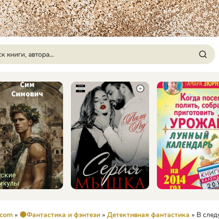
.com
»
🟠Фантастика и фэнтези
»
Детективная фантастика
» В следующей ж