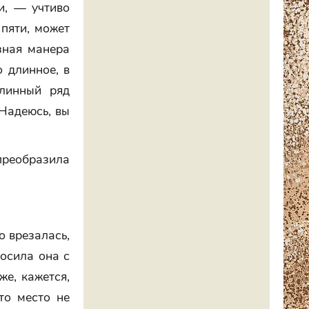
и, — учтиво
 пяти, может
азная манера
 длинное, в
длинный ряд
 Надеюсь, вы
 преобразила
о врезалась,
осила она с
же, кажется,
то место не