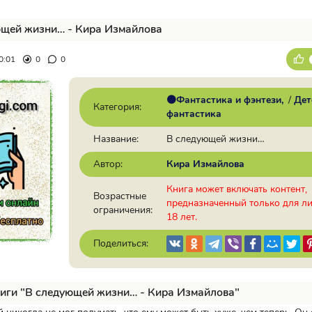
ющей жизни… - Кира Измайлова
0:01
0
0
🟠Фантастика и фэнтези
/
Дет
Категория:
фантастика
Название:
В следующей жизни…
Автор:
Кира Измайлова
Книга может включать контент,
Возрастные
предназначенный только для л
ограничения:
18 лет.
Поделиться:
иги "В следующей жизни… - Кира Измайлова"