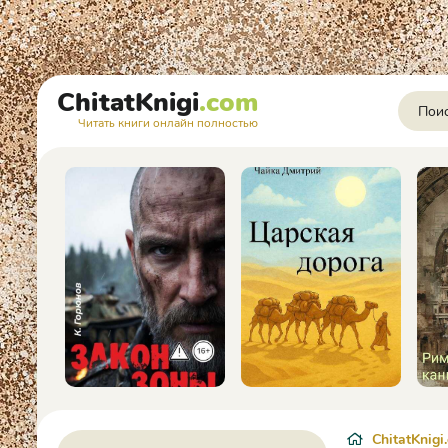
ChitatKnigi
.com
Читать книги онлайн полностью
ChitatKnigi