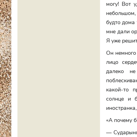
могу! Вот у
небольшом, 
будто дома 
мне дали ор
Я уже решит
Он немного 
лицо серде
далеко не
поблескиваю
какой-то 
солнце и 
иностранка,
«А почему б
— Сударыня,