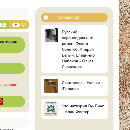
Топ месяца
К
0
0
Русский
параноидальный
ективная
роман. Федор
Сологуб, Андрей
Белый, Владимир
Набоков - Ольга
Сконечная
Святилище - Уильям
иц старше
Фолкнер
Что натворил Ву-Линг
- Алан Фостер