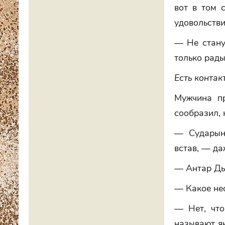
вот в том 
удовольстви
— Не стану
только рад
Есть контак
Мужчина пр
сообразил, 
— Сударыня
встав, — да
— Антар Дье
— Какое не
— Нет, что
называют ян