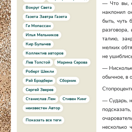
— Что вы, 
Вокруг Света
наклонил он
Газета Завтра Газета
быть, чуть 
Ги Мопассан
разговора,
Илья Мельников
талию, зак
Кир Булычев
мелких обтя
Коллектив авторов
не ушиблис
Лев Толстой
Марина Серова
— Нисколько
Роберт Шекли
обычное, в 
Рэй Брэдбери
Сборник
Стопроцентн
Сергей Зверев
Станислав Лем
Стивен Кинг
— Сударь, н
неизвестен Автор
подсказать
очарователь
Показать все теги
несколько 