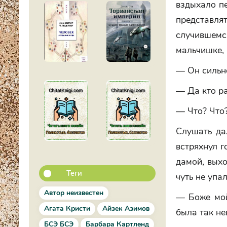
вздыхало пе
представля
случившемс
мальчишке, 
— Он сильн
— Да кто ра
— Что? Что
Слушать да
встряхнул г
дамой, вых
Теги
чуть не упа
Автор неизвестен
— Боже мой
Агата Кристи
Айзек Азимов
была так не
БСЭ БСЭ
Барбара Картленд