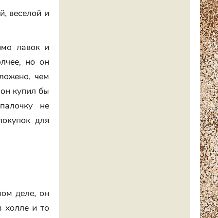
й, веселой и
имо лавок и
лчее, но он
оложено, чем
 он купил бы
палочку не
покупок для
мом деле, он
в холле и то