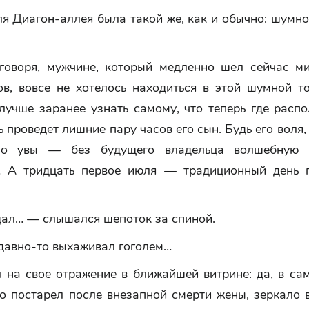
я Диагон-аллея была такой же, как и обычно: шумно
говоря, мужчине, который медленно шел сейчас м
ов, вовсе не хотелось находиться в этой шумной то
лучше заранее узнать самому, что теперь где расп
ь проведет лишние пару часов его сын. Будь его воля,
но увы — без будущего владельца волшебную 
 А тридцать первое июля — традиционный день 
дал… — слышался шепоток за спиной.
давно-то выхаживал гоголем…
 на свое отражение в ближайшей витрине: да, в са
о постарел после внезапной смерти жены, зеркало 