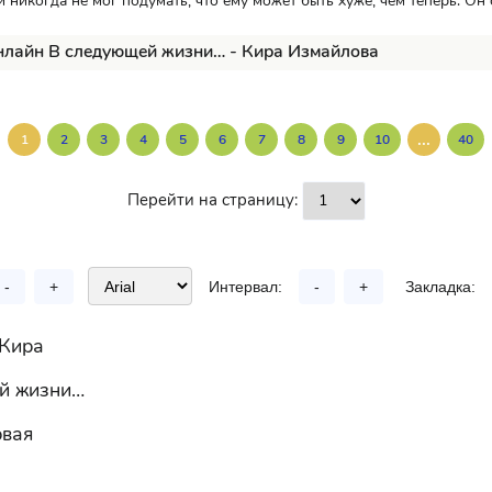
никогда не мог подумать, что ему может быть хуже, чем теперь. Он
нлайн В следующей жизни… - Кира Измайлова
...
1
2
3
4
5
6
7
8
9
10
40
Перейти на страницу:
-
+
Интервал:
-
+
Закладка:
Кира
й жизни…
рвая