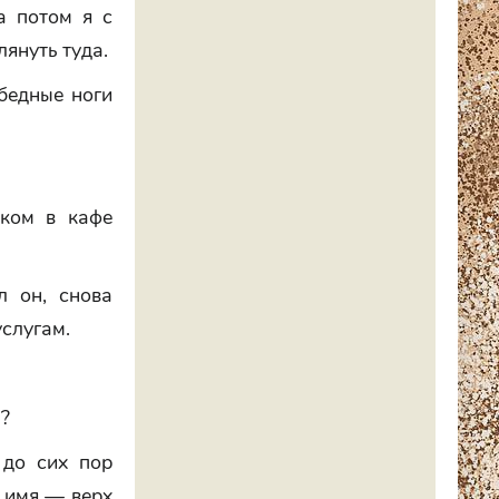
а потом я с
януть туда.
бедные ноги
иком в кафе
л он, снова
слугам.
?
 до сих пор
ь имя — верх