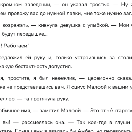
скромном заведении, — он указал тростью. — Ну 
ем провожу вас до нужной лавки, мне тоже нужно загл
 возражать, — кивнула девушка с улыбкой. — Мои 
ы будут передышке…
т! Работаем!
едложил ей руку и, только устроившись за стол
какую бестактность допустил.
, простите, я был невежлив, — церемонно сказа
же не представившись вам. Люциус Малфой к вашим у
ллор, — та протянула руку.
обычное имя, — заметил Малфой. — Это от «Антарес»
 вы! — рассмеялась она. — Так кое-где в глуши
тарь. По-вашему я звалась бы Амбер, но переводит