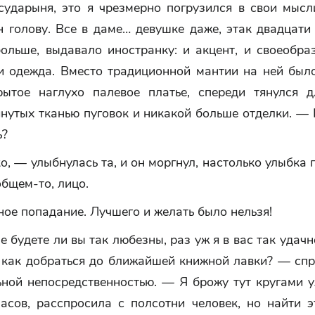
сударыня, это я чрезмерно погрузился в свои мысл
 голову. Все в даме… девушке даже, этак двадцати
больше, выдавало иностранку: и акцент, и своеобр
 и одежда. Вместо традиционной мантии на ней было
рытое наглухо палевое платье, спереди тянулся 
нутых тканью пуговок и никакой больше отделки. —
ь?
, — улыбнулась та, и он моргнул, настолько улыбка
общем-то, лицо.
ое попадание. Лучшего и желать было нельзя!
е будете ли вы так любезны, раз уж я в вас так удачн
, как добраться до ближайшей книжной лавки? — спр
ной непосредственностью. — Я брожу тут кругами у
часов, расспросила с полсотни человек, но найти э