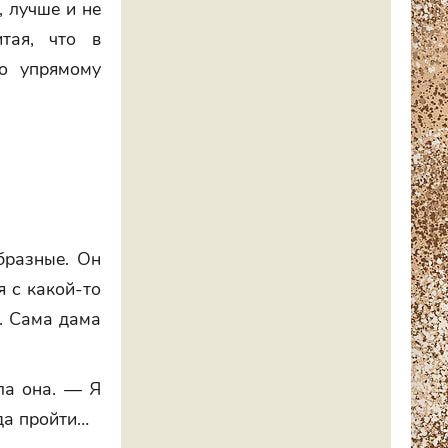
, лучше и не
итая, что в
то упрямому
бразные. Он
я с какой-то
. Сама дама
ла она. — Я
да пройти…