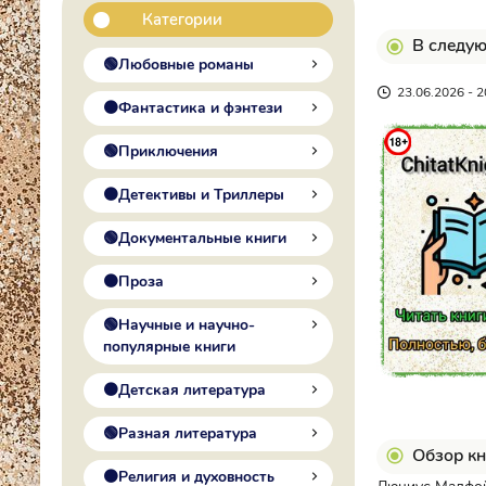
Категории
В следу
🟢Любовные романы
23.06.2026 - 2
🟠Фантастика и фэнтези
🟢Приключения
🟠Детективы и Триллеры
🟢Документальные книги
🟠Проза
🟢Научные и научно-
популярные книги
🟠Детская литература
🟢Разная литература
Обзор кн
🟠Религия и духовность