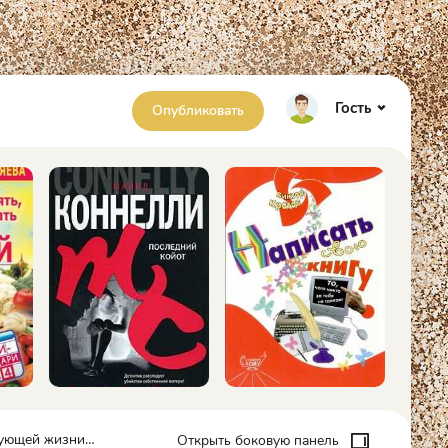
Гость
Опубликовать
изни… - Кира Измайлова
Открыть боковую панель