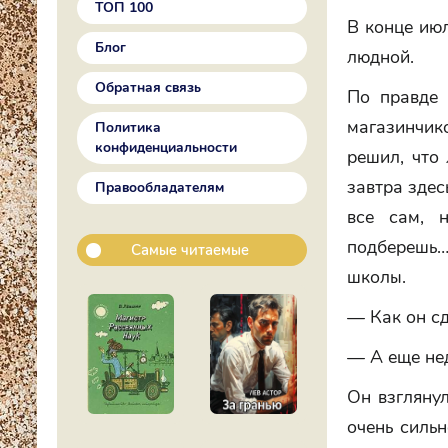
ТОП 100
В конце июл
Блог
людной.
Обратная связь
По правде 
магазинчик
Политика
конфиденциальности
решил, что 
завтра здес
Правообладателям
все сам, 
подберешь…
Самые читаемые
школы.
— Как он с
— А еще не
Он взглянул
очень сильн