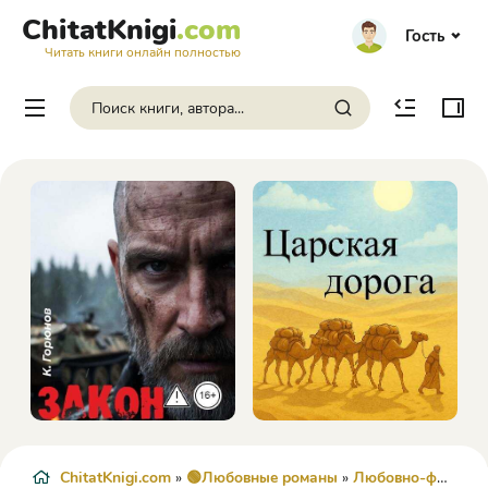
ChitatKnigi
.com
Гость
Читать книги онлайн полностью
ChitatKnigi.com
»
🟢Любовные романы
»
Любовно-фантастические романы