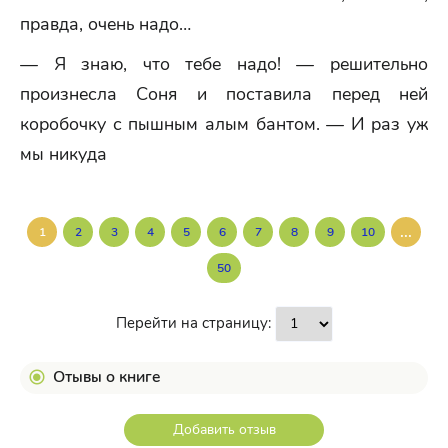
правда, очень надо…
— Я знаю, что тебе надо! — решительно
произнесла Соня и поставила перед ней
коробочку с пышным алым бантом. — И раз уж
мы никуда
...
1
2
3
4
5
6
7
8
9
10
50
Перейти на страницу:
Отывы о книге
Добавить отзыв