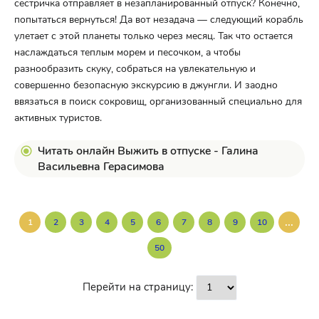
сестричка отправляет в незапланированный отпуск? Конечно,
попытаться вернуться! Да вот незадача — следующий корабль
улетает с этой планеты только через месяц. Так что остается
наслаждаться теплым морем и песочком, а чтобы
разнообразить скуку, собраться на увлекательную и
совершенно безопасную экскурсию в джунгли. И заодно
ввязаться в поиск сокровищ, организованный специально для
активных туристов.
Читать онлайн Выжить в отпуске - Галина
Васильевна Герасимова
...
1
2
3
4
5
6
7
8
9
10
50
Перейти на страницу: