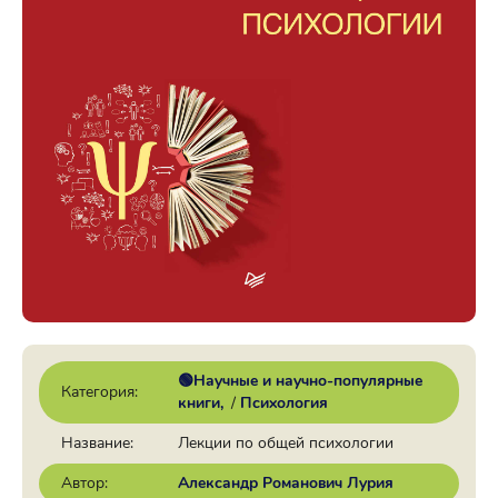
🟢Научные и научно-популярные
Категория:
книги
/
Психология
Название:
Лекции по общей психологии
Автор:
Александр Романович Лурия