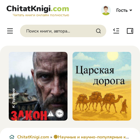
ChitatKnigi
.com
Гость
Читать книги онлайн полностью
ChitatKnigi.com
»
🟢Научные и научно-популярные книги
»