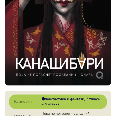
🟠Фантастика и фэнтези
/
Ужасы
Категория:
и Мистика
Пока не погаснет последний