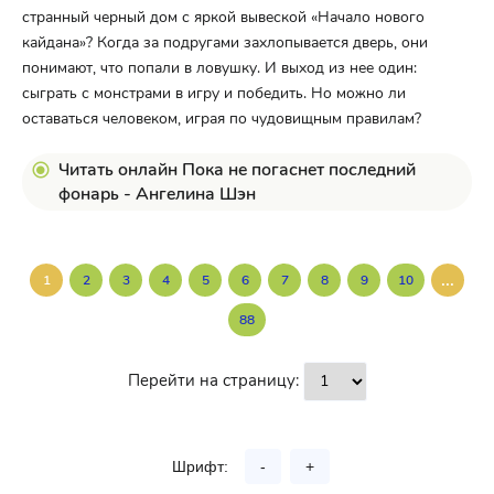
странный черный дом с яркой вывеской «Начало нового
кайдана»? Когда за подругами захлопывается дверь, они
понимают, что попали в ловушку. И выход из нее один:
сыграть с монстрами в игру и победить. Но можно ли
оставаться человеком, играя по чудовищным правилам?
Читать онлайн Пока не погаснет последний
фонарь - Ангелина Шэн
...
1
2
3
4
5
6
7
8
9
10
88
Перейти на страницу:
Шрифт:
-
+