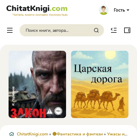
ChitatKnigi
.com
Гость
Читать книги онлайн полностью
ChitatKnigi.com
»
🟠Фантастика и фэнтези
»
Ужасы и Мистика