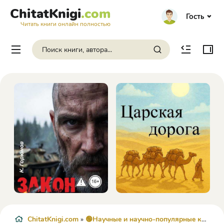
ChitatKnigi
.com
Гость
Читать книги онлайн полностью
ChitatKnigi.com
»
🟢Научные и научно-популярные книги
»