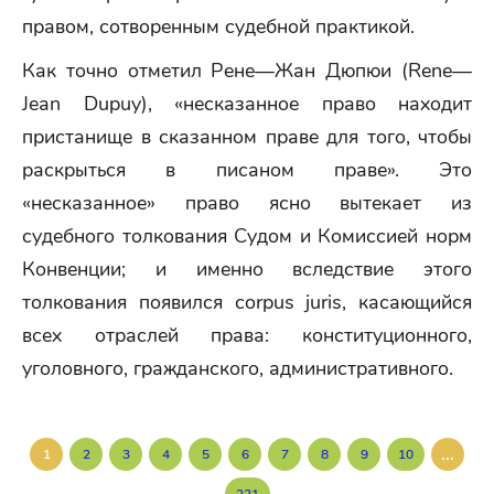
правом, сотворенным судебной практикой.
Как точно отметил Рене—Жан Дюпюи (Rene—
Jean Dupuy), «несказанное право находит
пристанище в сказанном праве для того, чтобы
раскрыться в писаном праве». Это
«несказанное» право ясно вытекает из
судебного толкования Судом и Комиссией норм
Конвенции; и именно вследствие этого
толкования появился corpus juris, касающийся
всех отраслей права: конституционного,
уголовного, гражданского, административного.
...
1
2
3
4
5
6
7
8
9
10