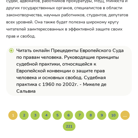
судей, адвокатов, работников прокуратуры, МВД, Минюста и
других государственных органов, специалистов в области
законотворчества, научных работников, студентов, депутатов
всех уровней. Она также будет полезна широкому кругу
читателей заинтересованных в эффективной защите своих
прав и свобод.
Читать онлайн Прецеденты Европейского Суда
по правам человека. Руководящие принципы
судебной практики, относящейся к
Европейской конвенции о защите прав
человека и основных свобод. Судебная
практика с 1960 по 2002г. - Микеле де
Сальвиа
...
1
2
3
4
5
6
7
8
9
10
221