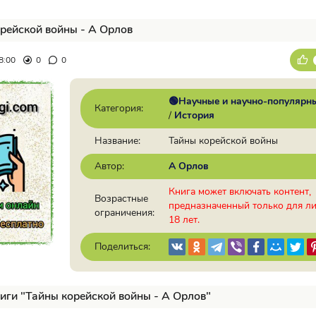
рейской войны - А Орлов
8:00
0
0
🟢Научные и научно-популярн
Категория:
/
История
Название:
Тайны корейской войны
Автор:
А Орлов
Книга может включать контент,
Возрастные
предназначенный только для л
ограничения:
18 лет.
Поделиться:
иги "Тайны корейской войны - А Орлов"