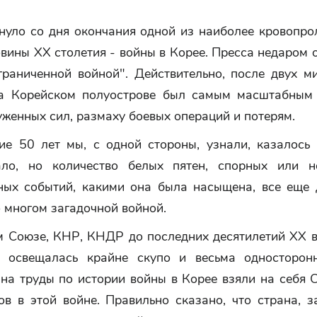
нуло со дня окончания одной из наиболее кровопро
вины ХХ столетия - войны в Корее. Пресса недаром 
граниченной войной". Действительно, после двух м
а Корейском полуострове был самым масштабным
уженных сил, размаху боевых операций и потерям.
ие 50 лет мы, с одной стороны, узнали, казалось 
ло, но количество белых пятен, спорных или н
ных событий, какими она была насыщена, все еще 
 многом загадочной войной.
м Союзе, КНР, КНДР до последних десятилетий ХХ в
 освещалась крайне скупо и весьма односторон
на труды по истории войны в Корее взяли на себя 
ов в этой войне. Правильно сказано, что страна, 