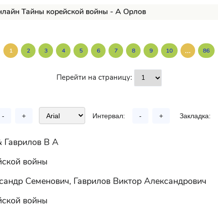
нлайн Тайны корейской войны - А Орлов
...
1
2
3
4
5
6
7
8
9
10
86
Перейти на страницу:
-
+
Интервал:
-
+
Закладка:
& Гаврилов В А
йской войны
сандр Семенович, Гаврилов Виктор Александрович
йской войны