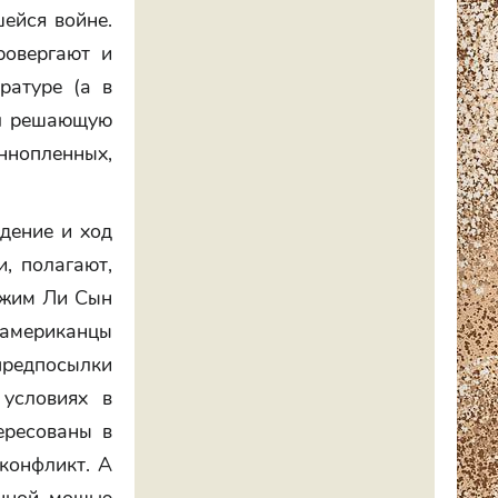
ейся войне.
ровергают и
ратуре (а в
ал решающую
ннопленных,
ждение и ход
, полагают,
ежим Ли Сын
 американцы
предпосылки
условиях в
ересованы в
конфликт. А