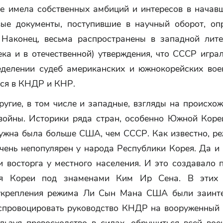
не имела собственных амбиций и интересов в начавш
ые документы, поступившие в научный оборот, оп
. Наконец, весьма распространены в западной лите
ека и в отечественной) утверждения, что СССР игр
еделении судеб американских и южнокорейских вое
ся в КНДР и КНР.
ругие, в том числе и западные, взгляды на происхо
войны. Историки ряда стран, особенно Южной Кореи
нужна была больше США, чем СССР. Как известно, р
чень непопулярен у народа Республики Корея. Да и
и восторга у местного населения. И это создавало 
ия Кореи под знаменами Ким Ир Сена. В этих 
укрепления режима Ли Сын Мана США были заинт
 спровоцировать руководство КНДР на вооруженный 