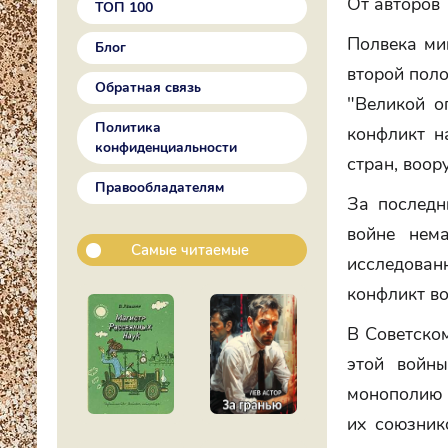
От авторов
ТОП 100
Полвека ми
Блог
второй поло
Обратная связь
"Великой о
Политика
конфликт н
конфиденциальности
стран, воор
Правообладателям
За последн
войне нема
Самые читаемые
исследован
конфликт во
В Советско
этой войны
монополию 
их союзник