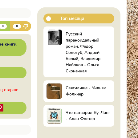
Топ месяца
К
0
0
Русский
параноидальный
ые книги
роман. Федор
Сологуб, Андрей
Белый, Владимир
Набоков - Ольга
Сконечная
Святилище - Уильям
иц старше
Фолкнер
Что натворил Ву-Линг
- Алан Фостер