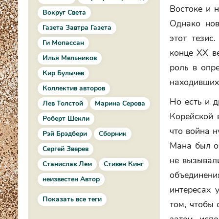
Востоке и 
Вокруг Света
Однако нов
Газета Завтра Газета
этот тезис
Ги Мопассан
конце ХХ в
Илья Мельников
роль в опр
Кир Булычев
находивших
Коллектив авторов
Но есть и д
Лев Толстой
Марина Серова
Корейской 
Роберт Шекли
что война 
Рэй Брэдбери
Сборник
Мана был о
Сергей Зверев
не вызывал
Станислав Лем
Стивен Кинг
объединен
неизвестен Автор
интересах 
Показать все теги
том, чтобы