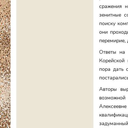
сражения н
зенитные с
поиску ком
они проход
перемирие, 
Ответы на 
Корейской 
пора дать 
постарались
Авторы выр
возможной 
Алексеевн
квалификац
задуманный 