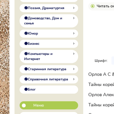
Читать о
🟢Поэзия, Драматургия
🟠Домоводство, Дом и
семья
🟢Юмор
🟠Бизнес
🟢Компьютеры и
Интернет
Шрифт:
🟠Старинная литература
Орлов А С 
🟢Справочная литература
Тайны коре
🟠Блог
Орлов Алек
Тайны коре
Меню