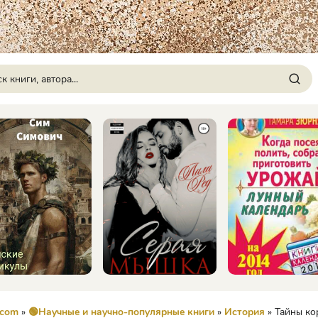
.com
»
🟢Научные и научно-популярные книги
»
История
» Тайны корейск