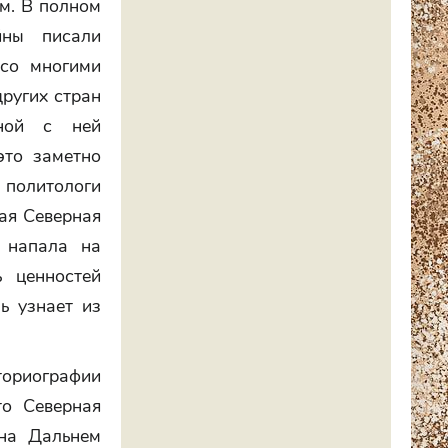
ам. В полном
йны писали
 со многими
других стран
нной с ней
это заметно
 политологи
кая Северная
о напала на
 ценностей
ь узнает из
ориографии
то Северная
на Дальнем