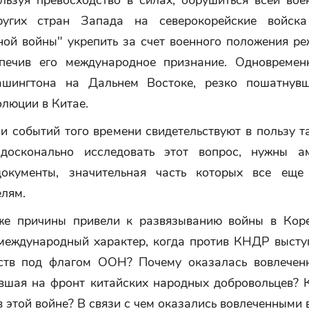
ользуя превосходство в силах, обрушиться всей во
гих стран Запада на северокорейские войск
ной войны" укрепить за счет военного положения р
печив его международное признание. Одновремен
ашингтона на Дальнем Востоке, резко пошатнувш
люции в Китае.
и событий того времени свидетельствуют в пользу т
досконально исследовать этот вопрос, нужны ам
окументы, значительная часть которых все еще
елям.
же причины привели к развязыванию войны в Кор
международный характер, когда против КНДР высту
ств под флагом ООН? Почему оказалась вовлечен
вшая на фронт китайских народных добровольцев? 
 этой войне? В связи с чем оказались вовлеченными