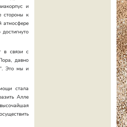
виакорпус и
е стороны к
й атмосфере
 достигнуто
т в связи с
Пора, давно
". Это мы и
омощи стала
разить Алле
высочайшая
осуществить