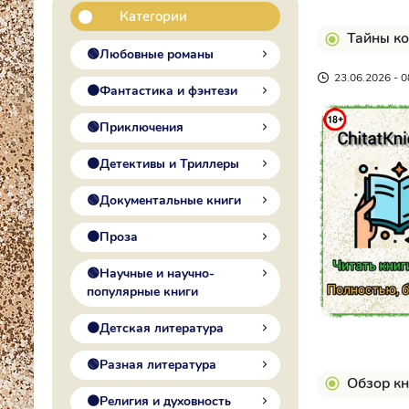
Категории
Тайны ко
🟢Любовные романы
23.06.2026 - 0
🟠Фантастика и фэнтези
🟢Приключения
🟠Детективы и Триллеры
🟢Документальные книги
🟠Проза
🟢Научные и научно-
популярные книги
🟠Детская литература
🟢Разная литература
Обзор кн
🟠Религия и духовность