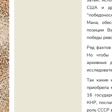
затем, исп
США и дру
"победонос
Мана, обес
позиции В
победы рево
Ряд фактов 
Но чтобы 
архивные д
исследоват
Так какие 
приобрела 
16 государ
КНР, посла
роль СССР в