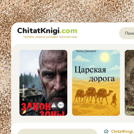
ChitatKnigi
.com
Читать книги онлайн полностью
ChitatKnigi