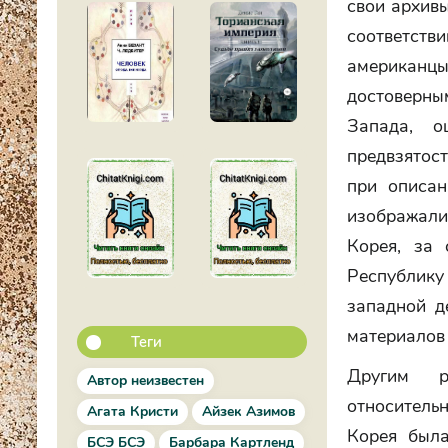
свои архивы
соответст
американцы
достоверным
Запада, о
предвзятос
при описан
изображали 
Корея, за 
Республик
западной д
материалов 
Теги
Другим ра
Автор неизвестен
относитель
Агата Кристи
Айзек Азимов
Корея был
БСЭ БСЭ
Барбара Картленд