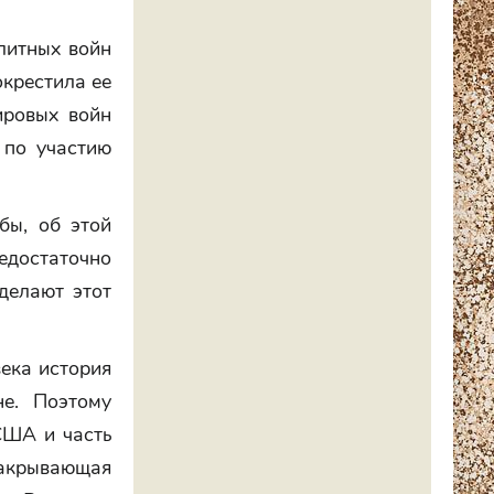
литных войн
окрестила ее
ировых войн
 по участию
бы, об этой
едостаточно
делают этот
ека история
не. Поэтому
США и часть
закрывающая