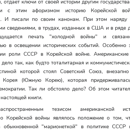
, отдает ключи от своей истории другим государств
вии с этим афоризмом историю Корейской во
. И писали по своим канонам. При этом наряду
и сведениями, в трудах, изданных в США и в ряде 
щущается печать "холодной войны" и связа
тью в освещении исторических событий. Особенно 
ии роли СССР в Корейской войне. Американские
дело так, как будто тоталитарная и коммунистичес
спиной которой стоял Советский Союз, внезапн
у Корея (Южную Корею), которая придерживалась
емократии. Так ли обстояло дело? Об этом читател
настоящей книги.
спространенным тезисом американской ист
но Корейской войны являлось положение о том, ч
а обыкновенной "марионеткой" в политике СССР 