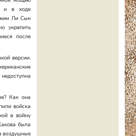
енной мощью
а и в ходе
ежим Ли Сын
но укрепить
иеся после
акой версии.
ериканские
 недоступна
ее? Как она
пили войска
ной в войну
Какова была
 в воздушные