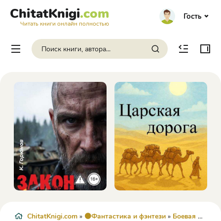
ChitatKnigi
.com
Гость
Читать книги онлайн полностью
ChitatKnigi.com
»
🟠Фантастика и фэнтези
»
Боевая фантастика