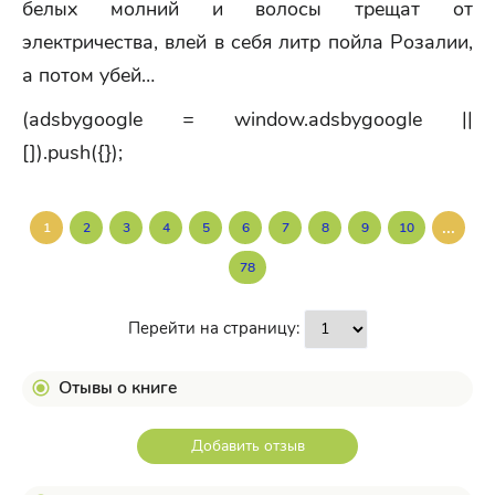
белых молний и волосы трещат от
электричества, влей в себя литр пойла Розалии,
а потом убей…
(adsbygoogle = window.adsbygoogle ||
[]).push({});
...
1
2
3
4
5
6
7
8
9
10
78
Перейти на страницу:
Отывы о книге
Добавить отзыв