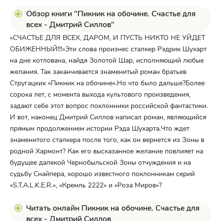
Обзор книги "Пикник на обочине. Счастье для
всех - Дмитрий Силлов"
«СЧАСТЬЕ ДЛЯ ВСЕХ, ДАРОМ, И ПУСТЬ НИКТО НЕ УЙДЕТ
ОБИЖЕННЫЙ!!!»Эти слова произнес сталкер Рэдрик Шухарт
на дне котлована, найдя Золотой Шар, исполняющий любые
желания. Так заканчивается знаменитый роман братьев
Стругацких «Пикник на обочине».Но что было дальше?Более
сорока лет, с момента выхода культового произведения,
задают себе этот вопрос поклонники российской фантастики.
И вот, наконец Дмитрий Силлов написал роман, являющийся
прямым продолжением истории Рэда Шухарта.Что ждет
знаменитого сталкера после того, как он вернется из Зоны в
родной Хармонт? Как его высказанное желание повлияет на
будущее далекой Чернобыльской Зоны отчуждения и на
судьбу Снайпера, хорошо известного поклонникам серий
«S.T.A.L.K.E.R.», «Кремль 2222» и «Роза Миров»?
Читать онлайн Пикник на обочине. Счастье для
всех - Дмитрий Силлов