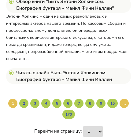
Обзор книги "Быть Энтони Хопкинсом.
Биография бунтаря - Майкл Фини Каллен"
Энтони Хопкинс – один из самых разноплановых и
интересных актеров нашего времени. По кассовым сборам и
профессиональному долголетию он опередил всех
британских корифеев актерского искусства, с которыми его
некогда сравнивали; и даже теперь, когда ему уже за
семьдесят, непревзойденный динамизм его игры продолжает
впечатлять.
Читать онлайн Быть Энтони Хопкинсом.
Биография бунтаря - Майкл Фини Каллен
...
1
2
3
4
5
6
7
8
9
10
170
Перейти на страницу: