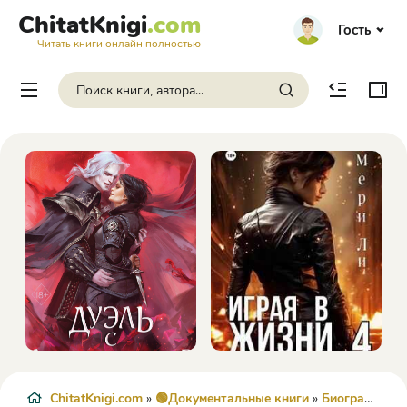
ChitatKnigi
.com
Гость
Читать книги онлайн полностью
ChitatKnigi.com
»
🟢Документальные книги
»
Биографии и Мемуары