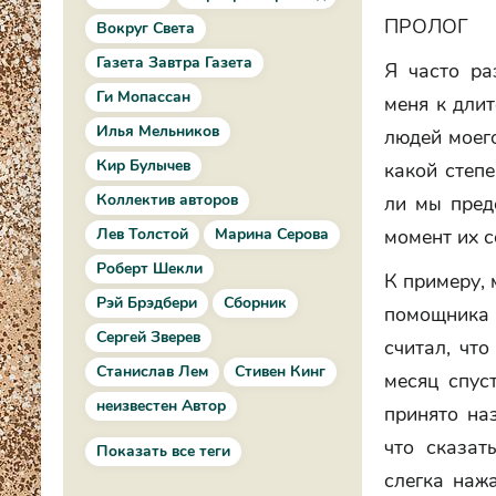
ПРОЛОГ
Вокруг Света
Газета Завтра Газета
Я часто ра
Ги Мопассан
меня к дли
Илья Мельников
людей моего
Кир Булычев
какой степ
Коллектив авторов
ли мы пред
Лев Толстой
Марина Серова
момент их 
Роберт Шекли
К примеру, 
Рэй Брэдбери
Сборник
помощника
Сергей Зверев
считал, что
Станислав Лем
Стивен Кинг
месяц спус
неизвестен Автор
принято на
что сказат
Показать все теги
слегка наж