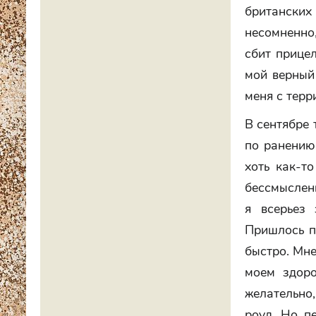
британских 
несомненно
сбит прицел
мой верный
меня с терр
В сентябре 
по ранению
хоть как-т
бессмыслен
я всерьез
Пришлось п
быстро. Мне
моем здоро
желательно,
роуд. Но п