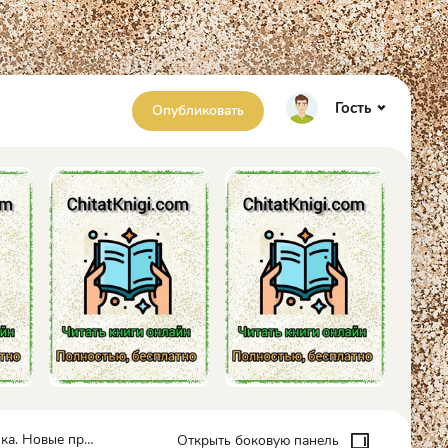
Гость
Опубликовать
ия Шерлока Холмса - Энтони Горовиц
Открыть боковую панель