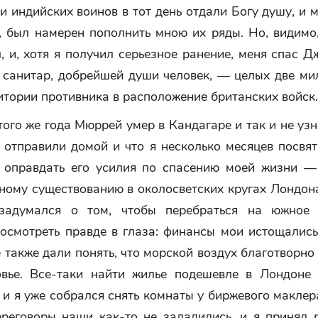
и индийских воинов в тот день отдали Богу душу, и 
, был намерен пополнить мною их ряды. Но, видимо,
, и, хотя я получил серьезное ранение, меня спас 
 санитар, добрейшей души человек, — целых две ми
итории противника в расположение британских войск.
того же года Мюррей умер в Кандагаре и так и не узн
 отправили домой и что я несколько месяцев посвя
о оправдать его усилия по спасению моей жизни —
ному существованию в околосветских кругах Лондона
 задумался о том, чтобы перебраться на южное 
осмотреть правде в глаза: финансы мои истощались
 также дали понять, что морской воздух благотворно
вье. Все-таки найти жилье подешевле в Лондоне
 и я уже собрался снять комнаты у биржевого макле
ереговоры наши как-то не заладились, и я принял 