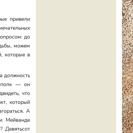
рые привели
мечательных
вопросом: до
дьбы, можем
, которые в
на должность
 полк — он
двидеть, что
кт, который
гораться. А
ри Мейванде
? Девятьсот