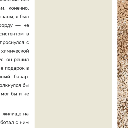
м, конечно,
ованы, я был
мфорду — не
систентом в
 проснулся с
в химической
ус, он решил
не подарок в
чный базар.
толкнулся бы
 мог бы и не
ь жилище на
аботал с ним