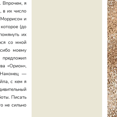
 Впрочем, я
, в их число
 Моррисон и
которое (до
помянуть их
юся со мной
асибо моему
 предложил
ва «Орион»,
. Наконец —
ла, с кем я
дивительный
боты. Писать
то не сильно