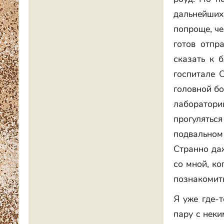
дальнейших
попроще, че
готов отпр
сказать к 
госпитале С
головной бо
лаборатории
прогуляться
подвальном
Странно даж
со мной, ко
познакомит
Я уже где-
пару с неки