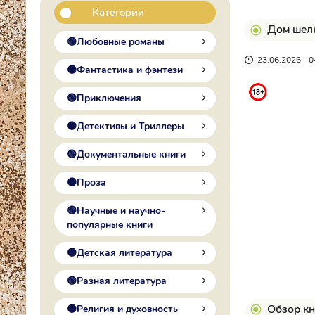
Категории
Дом шелк
🟢Любовные романы
23.06.2026 - 0
🟠Фантастика и фэнтези
🟢Приключения
🟠Детективы и Триллеры
🟢Документальные книги
🟠Проза
🟢Научные и научно-
популярные книги
🟠Детская литература
🟢Разная литература
Обзор кн
🟠Религия и духовность