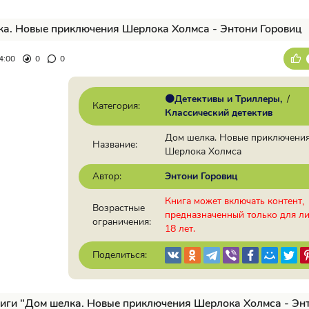
а. Новые приключения Шерлока Холмса - Энтони Горовиц
4:00
0
0
🟠Детективы и Триллеры
/
Категория:
Классический детектив
Дом шелка. Новые приключени
Название:
Шерлока Холмса
Автор:
Энтони Горовиц
Книга может включать контент,
Возрастные
предназначенный только для л
ограничения:
18 лет.
Поделиться:
иги "Дом шелка. Новые приключения Шерлока Холмса - Эн