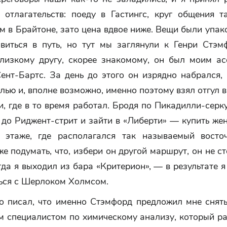
 отлагательств: поеду в Гастингс, круг общения та
м в Брайтоне, зато цена вдвое ниже. Вещи были упак
авиться в путь, но тут мы заглянули к Генри Стэ
близкому другу, скорее знакомому, он был моим ас
ент-Бартс. За день до этого он изрядно набрался,
лью и, вполне возможно, именно поэтому взял отгул 
, где в то время работал. Бродя по Пикадилли-серк
 до Риджент-стрит и зайти в «Либерти» — купить же
 этаже, где располагался так называемый восто
е подумать, что, избери он другой маршрут, он не с
гда я выходил из бара «Критерион», — в результате я
ься с Шерлоком Холмсом.
то писал, что именно Стэмфорд предложил мне снят
м специалистом по химическому анализу, который р