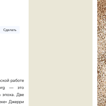
Сделать
еской работе
n.org — это
а эпоха. Две
веке» Джерри