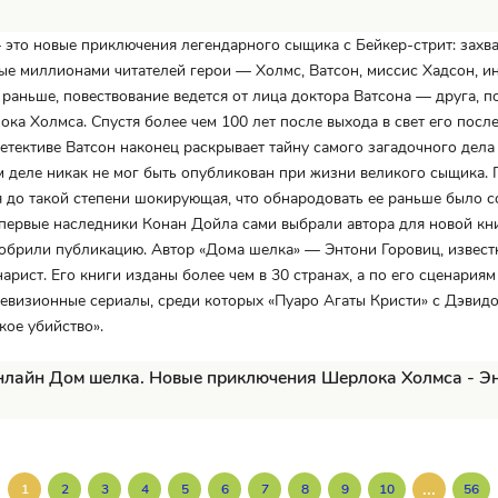
 это новые приключения легендарного сыщика с Бейкер-стрит: зах
е миллионами читателей герои — Холмс, Ватсон, миссис Хадсон, и
 раньше, повествование ведется от лица доктора Ватсона — друга, 
ка Холмса. Спустя более чем 100 лет после выхода в свет его посл
етективе Ватсон наконец раскрывает тайну самого загадочного дела
м деле никак не мог быть опубликован при жизни великого сыщика.
я до такой степени шокирующая, что обнародовать ее раньше было 
ервые наследники Конан Дойла сами выбрали автора для новой кн
обрили публикацию. Автор «Дома шелка» — Энтони Горовиц, извест
нарист. Его книги изданы более чем в 30 странах, а по его сценариям
евизионные сериалы, среди которых «Пуаро Агаты Кристи» с Дэвид
кое убийство».
нлайн Дом шелка. Новые приключения Шерлока Холмса - Э
...
1
2
3
4
5
6
7
8
9
10
56