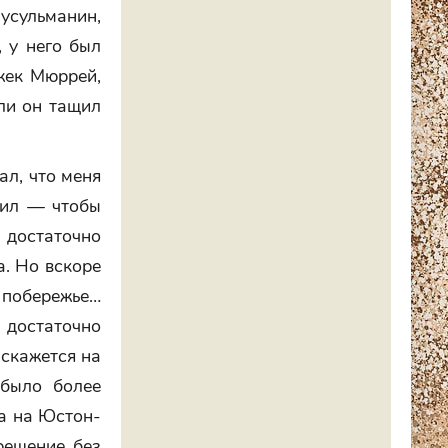
мусульманин,
 у него был
Джек Мюррей,
ли он тащил
ал, что меня
тил — чтобы
 достаточно
. Но вскоре
побережье…
 достаточно
 скажется на
 было более
ра на Юстон-
решение без