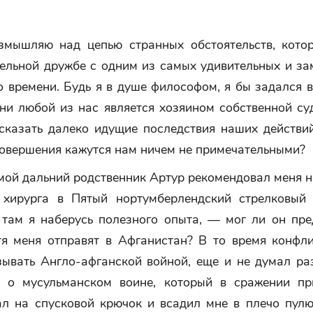
змышляю над цепью странных обстоятельств, кото
тельной дружбе с одним из самых удивительных и за
 времени. Будь я в душе философом, я бы задался 
ени любой из нас является хозяином собственной су
сказать далеко идущие последствия наших действий
совершения кажутся нам ничем не примечательными?
мой дальний родственник Артур рекомендовал меня 
 хирурга в Пятый нортумберлендский стрелковый
 там я наберусь полезного опыта, — мог ли он пре
тя меня отправят в Афганистан? В то время конфли
зывать Англо-афганской войной, еще и не думал раз
ь о мусульманском воине, который в сражении п
ал на спусковой крючок и всадил мне в плечо пулю