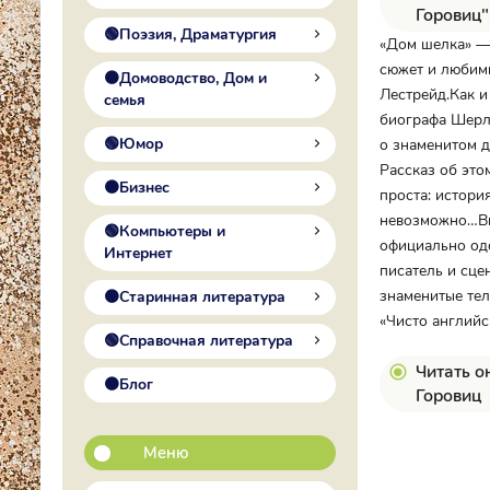
Горовиц"
🟢Поэзия, Драматургия
«Дом шелка» —
сюжет и любимы
🟠Домоводство, Дом и
Лестрейд.Как и
семья
биографа Шерло
🟢Юмор
о знаменитом д
Рассказ об это
🟠Бизнес
проста: истори
невозможно…Вп
🟢Компьютеры и
официально од
Интернет
писатель и сце
знаменитые тел
🟠Старинная литература
«Чисто английс
🟢Справочная литература
Читать о
🟠Блог
Горовиц
Меню