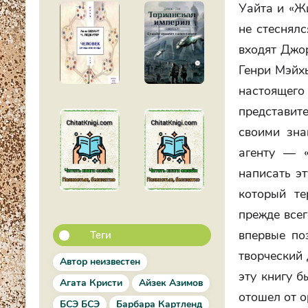
Уайта и «Ж
не стеснялс
входят Джо
Генри Мэйх
настоящего
представит
своими зна
агенту — 
написать э
который те
прежде все
впервые по
Теги
творческий 
Автор неизвестен
эту книгу б
Агата Кристи
Айзек Азимов
отошел от о
БСЭ БСЭ
Барбара Картленд