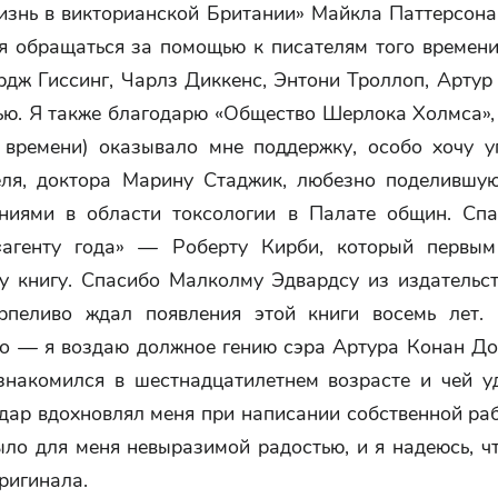
изнь в викторианской Британии» Майкла Паттерсона.
я обращаться за помощью к писателям того времени
рдж Гиссинг, Чарлз Диккенс, Энтони Троллоп, Артур
ью. Я также благодарю «Общество Шерлока Холмса», 
 времени) оказывало мне поддержку, особо хочу у
еля, доктора Марину Стаджик, любезно поделившу
ниями в области токсологии в Палате общин. Сп
«агенту года» — Роберту Кирби, который первым
ту книгу. Спасибо Малколму Эдвардсу из издательст
рпеливо ждал появления этой книги восемь лет
го — я воздаю должное гению сэра Артура Конан Дой
знакомился в шестнадцатилетнем возрасте и чей у
дар вдохновлял меня при написании собственной ра
ыло для меня невыразимой радостью, и я надеюсь, ч
ригинала.