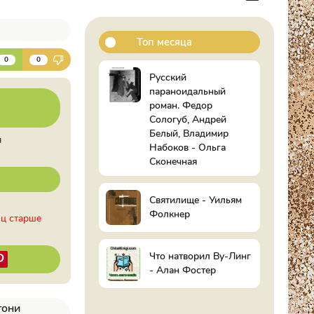
Топ месяца
К
0
0
Русский
параноидальный
роман. Федор
Сологуб, Андрей
Белый, Владимир
я
Набоков - Ольга
Сконечная
Святилище - Уильям
Фолкнер
иц старше
Что натворил Ву-Линг
- Алан Фостер
тони