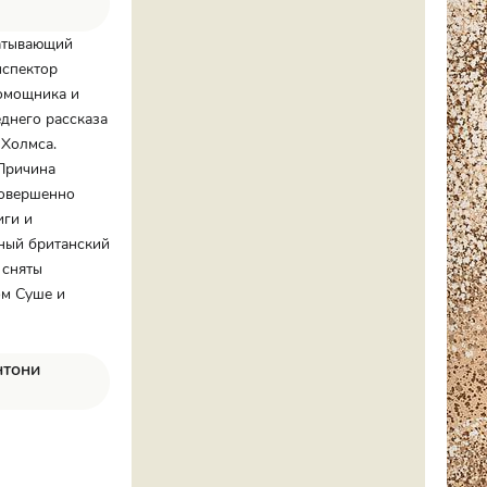
ватывающий
нспектор
помощника и
еднего рассказа
 Холмса.
 Причина
совершенно
иги и
ный британский
 сняты
ом Суше и
нтони