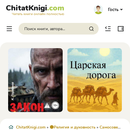
ChitatKnigi
.com
Гость
Читать книги онлайн полностью
ChitatKnigi.com
»
🟠Религия и духовность
»
Самосовершенствование