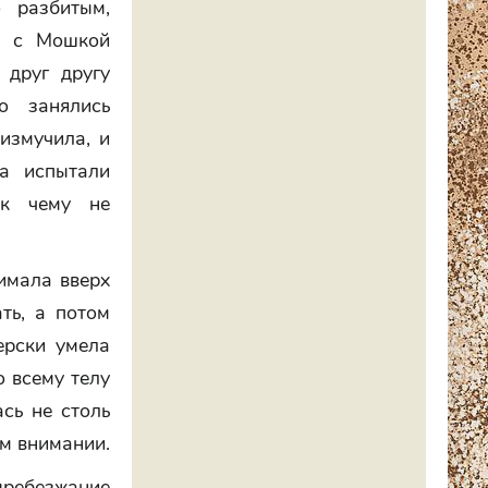
о разбитым,
ия с Мошкой
 друг другу
о занялись
измучила, и
а испытали
 к чему не
имала вверх
ть, а потом
ерски умела
о всему телу
сь не столь
м внимании.
ребезжание