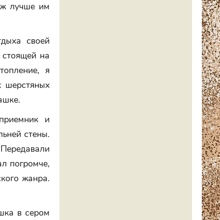
Уж лучше им
тдыха своей
 стоящей на
топление, я
х шерстяных
ашке.
приемник и
льней стены.
 Передавали
л погромче,
кого жанра.
шка в сером