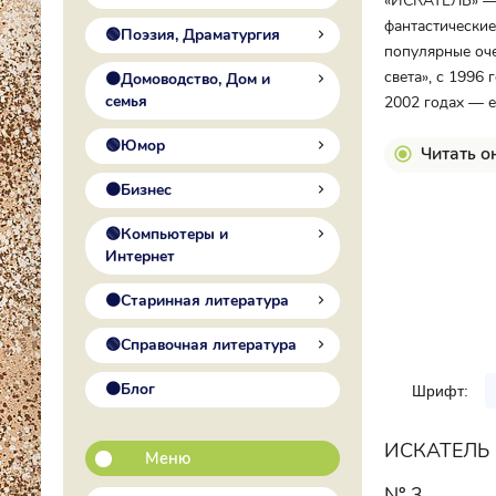
«ИСКАТЕЛЬ» — с
фантастические
🟢Поэзия, Драматургия
популярные оче
света», с 1996
🟠Домоводство, Дом и
семья
2002 годах — е
🟢Юмор
Читать о
🟠Бизнес
🟢Компьютеры и
Интернет
🟠Старинная литература
🟢Справочная литература
🟠Блог
Шрифт:
ИСКАТЕЛЬ 
Меню
№ 3