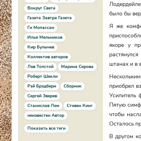
Лодердейле
Вокруг Света
было бы вер
Газета Завтра Газета
Я же комфо
Ги Мопассан
приспособл
Илья Мельников
якоре у пр
Кир Булычев
растянулся
Коллектив авторов
штанах и в 
Лев Толстой
Марина Серова
Нескольки
Роберт Шекли
приобрел вз
Рэй Брэдбери
Сборник
Усилитель 
Сергей Зверев
Пятую симф
Станислав Лем
Стивен Кинг
чтобы насл
неизвестен Автор
Осталось пр
Показать все теги
В другом к