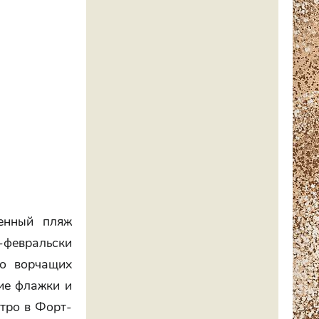
енный пляж
февральски
но ворчащих
ие флажки и
утро в Форт-