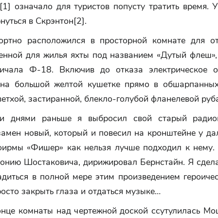
[1] означало для туристов попусту тратить время. 
нуться в Скрэнтон[2].
ртно расположился в просторной комнате для о
енной для жилья яхты под названием «Дутый флеш»,
ичала Ф-18. Включив до отказа электрическое о
 на большой желтой кушетке прямо в обшарпанны
ветхой, застиранной, блекло-голубой фланелевой руб
ми днями раньше я выбросил свой старый радио
амен новый, который и повесил на кронштейне у да
фирмы «Фишер» как нельзя лучше подходил к нему.
онию Шостаковича, дирижировал Бернстайн. Я сдела
адиться в полной мере этим произведением героичес
осто закрыть глаза и отдаться музыке…
онце комнаты над чертежной доской ссутулилась Мо