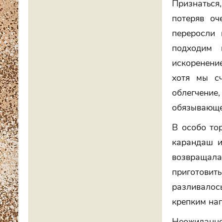
Признаться
потеряв оч
переросли 
подходим 
искоренени
хотя мы с
облегчени
обязывающей
В особо то
карандаш и
возвращала
приготовить
разливалос
крепким на
Неожиданн