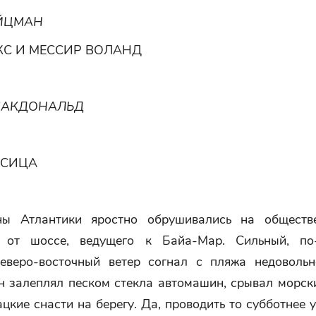
ЙЦМАН
КС И МЕССИР ВОЛАНД
МАКДОНАЛЬД
ИСИЦА
ны Атлантики яростно обрушивались на обществ
у от шоссе, ведущего к Байа-Мар. Сильный, по-
еверо-восточный ветер согнал с пляжа недоволь
Он залеплял песком стекла автомашин, срывал морск
цкие снасти на берегу. Да, проводить то субботнее 