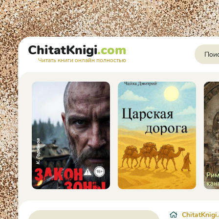
ChitatKnigi
.com
Читать книги онлайн полностью
ChitatKnigi