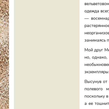
вельветово
одежда всег
— восемнад
растерянно
неорганиз
занимаясь 
Мой друг Ме
но, однако,
необыкнове
экземпляры 
Высунув от
полевого 
поскольку в
а ее тошнит