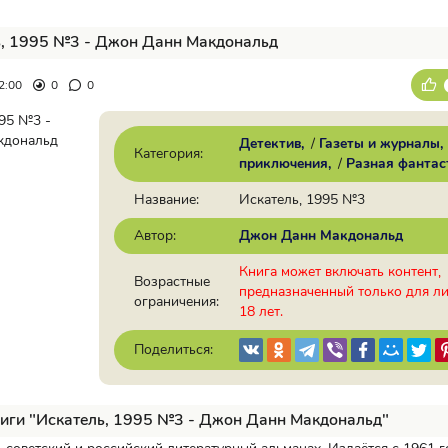
ь, 1995 №3 - Джон Данн Макдональд
2:00
0
0
Детектив
/
Газеты и журналы
Категория:
приключения
/
Разная фантас
Название:
Искатель, 1995 №3
Автор:
Джон Данн Макдональд
Книга может включать контент,
Возрастные
предназначенный только для л
ограничения:
18 лет.
Поделиться:
иги "Искатель, 1995 №3 - Джон Данн Макдональд"