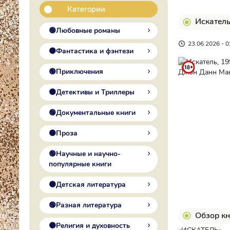
Категории
Искател
🟢Любовные романы
23.06.2026 - 0
🟠Фантастика и фэнтези
🟢Приключения
🟠Детективы и Триллеры
🟢Документальные книги
🟠Проза
🟢Научные и научно-
популярные книги
🟠Детская литература
🟢Разная литература
Обзор кн
🟠Религия и духовность