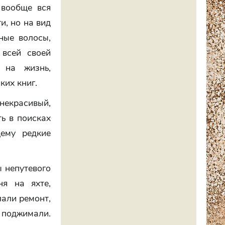
 вообще вся
и, но на вид
ные волосы,
 всей своей
 на жизнь,
их книг.
 некрасивый,
ть в поисках
щему редкие
 непутевого
я на яхте,
лали ремонт,
в поджимали.