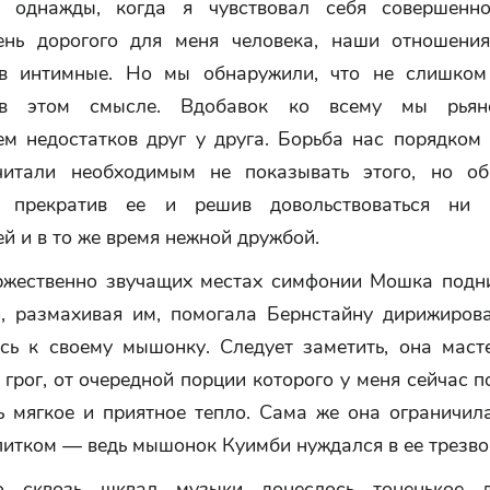
, однажды, когда я чувствовал себя совершенн
ень дорогого для меня человека, наши отношен
в интимные. Но мы обнаружили, что не слишком
в этом смысле. Вдобавок ко всему мы рьян
ем недостатков друг у друга. Борьба нас порядком 
читали необходимым не показывать этого, но об
е, прекратив ее и решив довольствоваться ни
 и в то же время нежной дружбой.
ржественно звучащих местах симфонии Мошка подн
, размахивая им, помогала Бернстайну дирижирова
сь к своему мышонку. Следует заметить, она маст
 грог, от очередной порции которого у меня сейчас п
ь мягкое и приятное тепло. Сама же она ограничила
питком — ведь мышонок Куимби нуждался в ее трезво
о сквозь шквал музыки донеслось тоненькое д