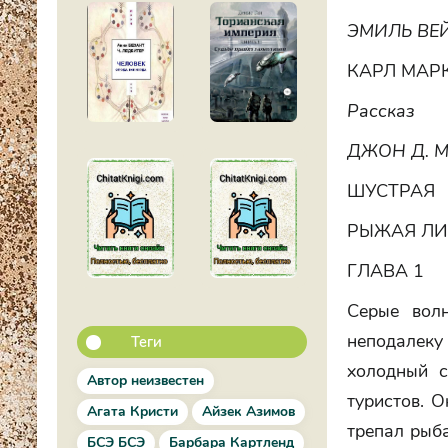
ЭМИЛЬ ВЕ
КАРЛ МАР
Рассказ
ДЖОН Д. 
ШУСТРАЯ
РЫЖАЯ Л
ГЛАВА 1
Серые вол
неподалек
Теги
холодный с
Автор неизвестен
туристов. 
Агата Кристи
Айзек Азимов
трепал рыба
БСЭ БСЭ
Барбара Картленд