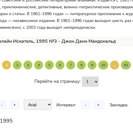
оветский и российский литературный альманах. Издаётся с 1961 г
, приключенческие, детективные, военно-патриотические произведен
рки и статьи. В 1961–1996 годах — литературное приложение к жур
 года — независимое издание. В 1961–1996 годах выходил шесть раз в
жемесячно; с 2003 года выходит непериодически.
нлайн Искатель, 1995 №3 - Джон Данн Макдональд
...
1
2
3
4
5
6
7
8
9
10
62
Перейти на страницу:
-
+
Интервал:
-
+
Закладка:
1995