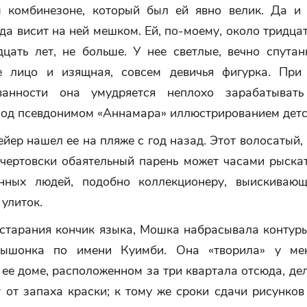
м комбинезоне, который был ей явно велик. Да и
да висит на ней мешком. Ей, по-моему, около тридцат
цать лет, не больше. У нее светлые, вечно спутан
е лицо и изящная, совсем девичья фигурка. При
ованности она умудряется неплохо зарабатывать
под псевдонимом «Аннамара» иллюстрированием детск
йер нашел ее на пляже с год назад. Этот волосатый,
 чертовски обаятельный парень может часами рыска
нных людей, подобно коллекционеру, выискиваю
улиток.
 старания кончик языка, Мошка набрасывала контуры
мышонка по имени Куимби. Она «творила» у мен
 ее доме, расположенном за три квартала отсюда, де
 от запаха краски; к тому же сроки сдачи рисунко