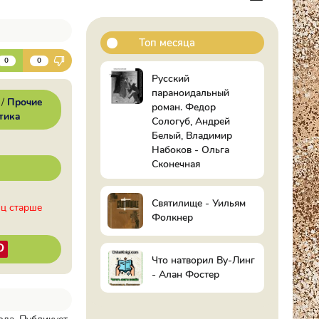
Топ месяца
К
0
0
Русский
параноидальный
/
Прочие
роман. Федор
тика
Сологуб, Андрей
Белый, Владимир
Набоков - Ольга
Сконечная
Святилище - Уильям
иц старше
Фолкнер
Что натворил Ву-Линг
- Алан Фостер