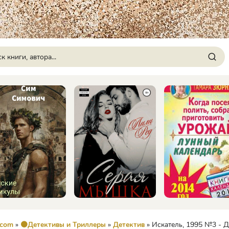
.com
»
🟠Детективы и Триллеры
»
Детектив
» Искатель, 1995 №3 - Джон 