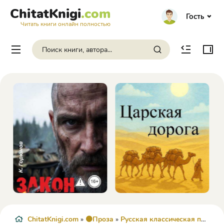
ChitatKnigi
.com
Гость
Читать книги онлайн полностью
ChitatKnigi.com
»
🟠Проза
»
Русская классическая проза
» 