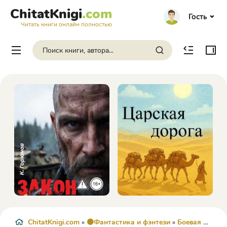
ChitatKnigi
.com
Гость
Читать книги онлайн полностью
ChitatKnigi.com
»
🟠Фантастика и фэнтези
»
Боевая фантастика