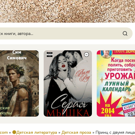
.com
»
🟠Детская литература
»
Детская проза
» Принц с двумя лицами - Еуфр