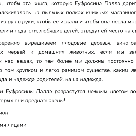
ы, чтобы эта книга, которую Еуфросина Паллэ дари
залеживалась на пыльных полках книжных магазинов
из рук в руки, чтобы ее искали и чтобы она несла мн
ели и педагоги, любящие детей, отведут ей место на с
ережно выращиваем плодовые деревья, виногра
ых червей и домашних животных, если мы за
 нас вещах, то тем более мы должны постоянно
 о том хрупком и легко ранимом существе, каким яв
да и надежда родителей, наша надежда.
ки Еуфросины Паллэ разрастутся нежным цветом во
торых они предназначены!
ион
умя лицами