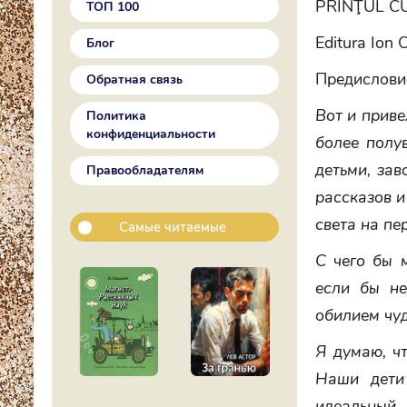
PRINŢUL C
ТОП 100
Editura Ion 
Блог
Предислови
Обратная связь
Вот и приве
Политика
конфиденциальности
более полу
детьми, за
Правообладателям
рассказов и
света на пе
Самые читаемые
С чего бы 
если бы не
обилием чуд
Я думаю, чт
Наши дети
идеальный,