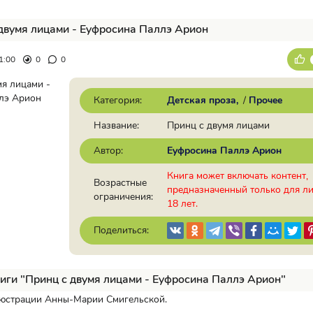
двумя лицами - Еуфросина Паллэ Арион
1:00
0
0
Категория:
Детская проза
/
Прочее
Название:
Принц с двумя лицами
Автор:
Еуфросина Паллэ Арион
Книга может включать контент,
Возрастные
предназначенный только для л
ограничения:
18 лет.
Поделиться:
иги "Принц с двумя лицами - Еуфросина Паллэ Арион"
юстрации Анны-Марии Смигельской.