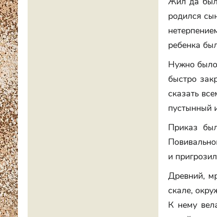
Жил да был
родился сын
нетерпением
ребенка был
Нужно было 
быстро зак
сказать все
пустынный 
Приказ был
Повивальной
и пригрозил
Древний, м
скале, окру
К нему вел