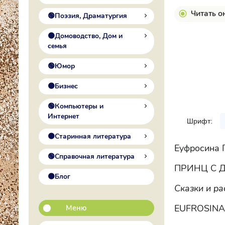
Читать о
🟢Поэзия, Драматургия
🟠Домоводство, Дом и
семья
🟢Юмор
🟠Бизнес
🟢Компьютеры и
Интернет
Шрифт:
🟠Старинная литература
Еуфросина 
🟢Справочная литература
ПРИНЦ С 
🟠Блог
Сказки и ра
EUFROSINA
Меню