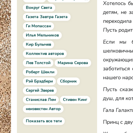
Хотелось б
Вокруг Света
детям, не 
Газета Завтра Газета
переходила 
Ги Мопассан
Пусть родит
Илья Мельников
Если мы б
Кир Булычев
шелковичн
Коллектив авторов
окружающих
Лев Толстой
Марина Серова
заботиться
Роберт Шекли
нашего наро
Рэй Брэдбери
Сборник
Пусть сказ
Сергей Зверев
душ, для ко
Станислав Лем
Стивен Кинг
неизвестен Автор
Гала Галакт
Показать все теги
Принц с дв