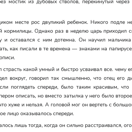
рез мостик из дубовых стволов, перекинутый через
диком месте рос двуликий ребенок. Никого подле не
й кормилицы. Однако раз в неделю царь приходил с
у и оставался с ним дотемна. Он научил мальчика 
ать, как писали в те времена — знаками на папирусе
описи.
 страсть какой умный и быстро усваивал все. чему ег
дел вокруг, говорил так смышленно, что отец его д
если поглядеть спереди, было таким красивым, что 
 пером описать, но вместо затылка у него было второе
что хуже и нельзя. А головой мог он вертеть с большо
рое лицо оказывалось спереди.
алось лишь тогда, когда он сильно расстраивался, ого