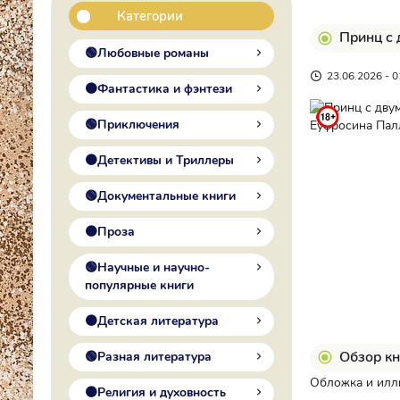
Категории
Принц с 
🟢Любовные романы
23.06.2026 - 0
🟠Фантастика и фэнтези
🟢Приключения
🟠Детективы и Триллеры
🟢Документальные книги
🟠Проза
🟢Научные и научно-
популярные книги
🟠Детская литература
Обзор кн
🟢Разная литература
Обложка и илл
🟠Религия и духовность