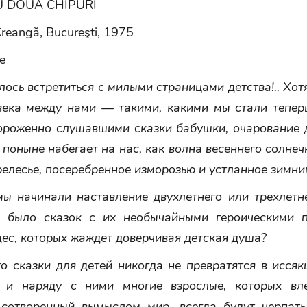
U DOUĂ CHIPURI
Creangă, Bucureşti, 1975
е
лось встретиться с милыми страницами детства!.. Хот
века между нами — такими, какими мы стали тепер
вороженно слушавшими сказки бабушки, очарование 
 поныне набегает на нас, как волна весеннего солнеч
релесье, посеребренное изморозью и устланное зимни
мы начинали наставление двухлетнего или трехлетне
 было сказок с их необычайными героическими 
ес, которых жаждет доверчивая детская душа?
о сказки для детей никогда не превратятся в исся
 и наряду с ними многие взрослые, которых вле
 сотворенный вымыслом мир, всегда будут черпать