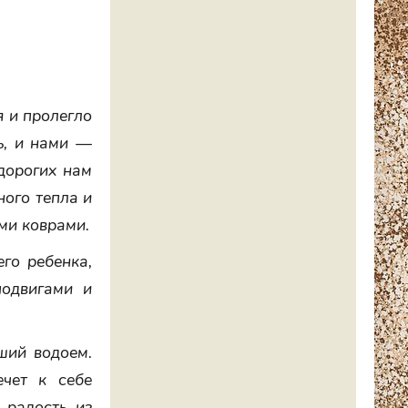
я и пролегло
ь, и нами —
дорогих нам
ного тепла и
ми коврами.
го ребенка,
подвигами и
кший водоем.
чет к себе
 радость из