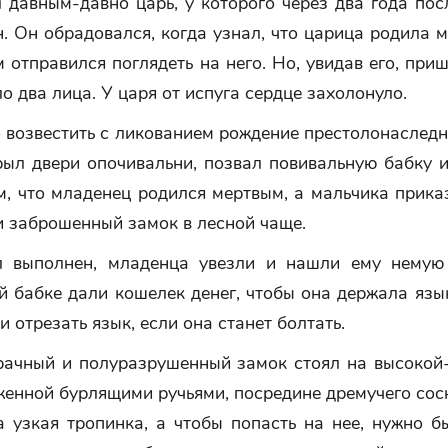
 давным-давно царь, у которого через два года пос
. Он обрадовался, когда узнал, что царица родила м
 отправился поглядеть на него. Но, увидав его, приш
о два лица. У царя от испуга сердце захолонуло.
возвестить с ликованием рождение престолонаследн
рыл двери опочивальни, позвал повивальную бабку и
м, что младенец родился мертвым, а мальчика прика
и заброшенный замок в лесной чаще.
 выполнен, младенца увезли и нашли ему немую
 бабке дали кошелек денег, чтобы она держала язы
и отрезать язык, если она станет болтать.
рачный и полуразрушенный замок стоял на высокой
женной бурлящими ручьями, посредине дремучего сос
а узкая тропинка, а чтобы попасть на нее, нужно б