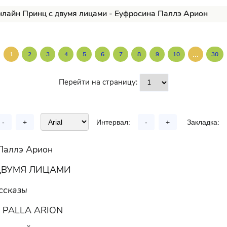
нлайн Принц с двумя лицами - Еуфросина Паллэ Арион
...
1
2
3
4
5
6
7
8
9
10
30
Перейти на страницу:
-
+
Интервал:
-
+
Закладка:
Паллэ Арион
ДВУМЯ ЛИЦАМИ
ссказы
 PALLA ARION