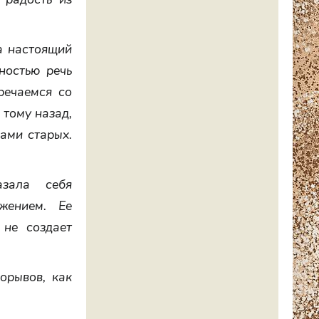
а настоящий
ностью речь
речаемся со
 тому назад,
ами старых.
азала себя
жением. Ее
 не создает
орывов, как