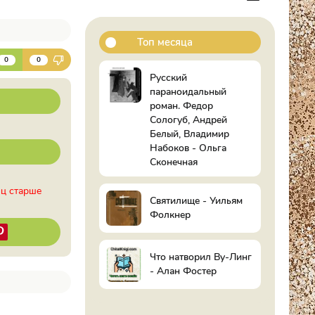
Топ месяца
К
0
0
Русский
параноидальный
роман. Федор
Сологуб, Андрей
Белый, Владимир
Набоков - Ольга
Сконечная
иц старше
Святилище - Уильям
Фолкнер
Что натворил Ву-Линг
- Алан Фостер