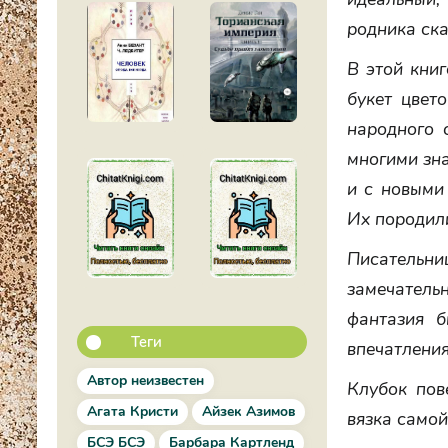
родника ска
В этой кни
букет цвет
народного 
многими зна
и с новыми
Их породил
Писательн
замечател
фантазия б
Теги
впечатления
Автор неизвестен
Клубок пов
Агата Кристи
Айзек Азимов
вязка само
БСЭ БСЭ
Барбара Картленд