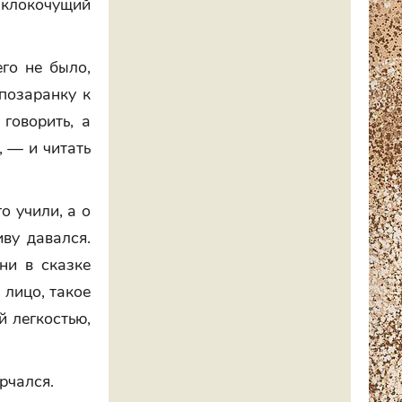
 клокочущий
го не было,
позаранку к
говорить, а
, — и читать
о учили, а о
иву давался.
ни в сказке
 лицо, такое
й легкостью,
рчался.