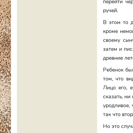
перейти че
ручей.
В этом то 
кроме немо
своему сын
затем и пис
древние лет
Ребенок был
том, что ви
Лицо его, 
сказать, ни
уродливое, 
так что вто
Но это случ