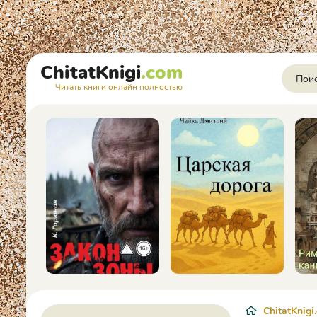
ChitatKnigi
.com
Читать книги онлайн полностью
ChitatKnigi