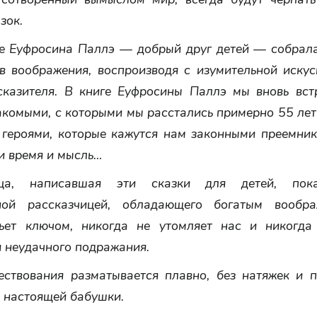
зок.
ге Еуфросина Паллэ — добрый друг детей — собрал
ов воображения, воспроизводя с изумительной искус
сказителя. В книге Еуфросины Паллэ мы вновь вст
комыми, с которыми мы расстались примерно 55 лет
 героями, которые кажутся нам законными преемник
и время и мысль…
ица, написавшая эти сказки для детей, пок
ьной рассказчицей, обладающего богатым вообра
ьет ключом, никогда не утомляет нас и никогда
 неудачного подражания.
ествования разматывается плавно, без натяжек и п
й настоящей бабушки.