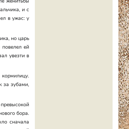
ле женитьбы
альчика, и с
ел в ужас: у
ика, но царь
 повелел ей
зал увезти в
 кормилицу.
к за зубами,
-превысокой
нового бора.
ыло сначала