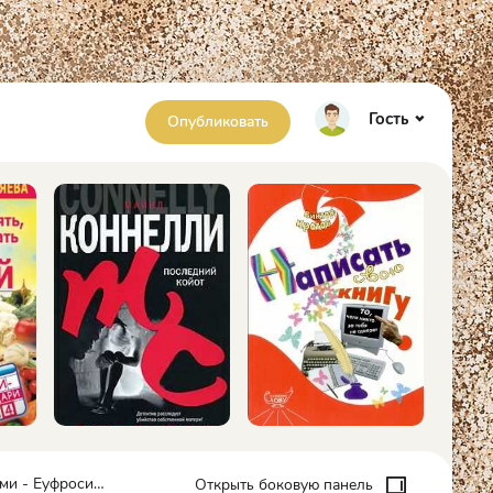
Гость
Опубликовать
осина Паллэ Арион
Открыть боковую панель