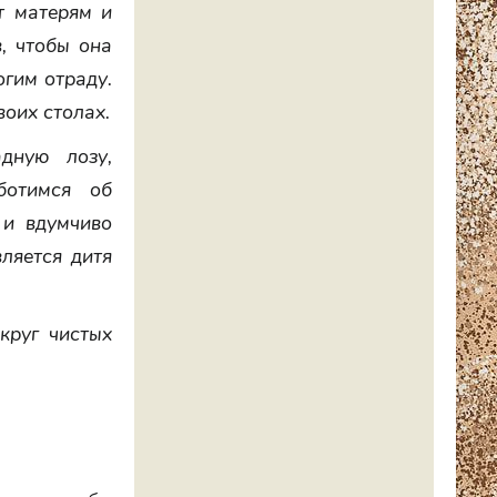
т матерям и
, чтобы она
огим отраду.
воих столах.
дную лозу,
ботимся об
 и вдумчиво
ляется дитя
круг чистых