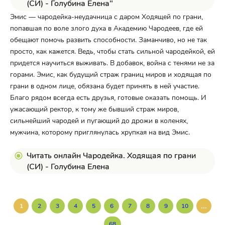
(СИ) - Голубина Елена"
Эмис — чародейка-неудачница с даром Ходящей по грани,
попавшая по воле злого духа в Академию Чародеев, где ей
обещают помочь развить способности. Заманчиво, но не так
просто, как кажется. Ведь, чтобы стать сильной чародейкой, ей
придется научиться выживать. В добавок, война с тенями не за
горами. Эмис, как будущий страж границ миров и ходящая по
грани в одном лице, обязана будет принять в ней участие.
Благо рядом всегда есть друзья, готовые оказать помощь. И
ужасающий ректор, к тому же бывший страж миров,
сильнейший чародей и пугающий до дрожи в коленях,
мужчина, которому приглянулась хрупкая на вид Эмис.
Читать онлайн Чародейка. Ходящая по грани
(СИ) - Голубина Елена
...
1
2
3
4
5
6
7
8
9
10
68