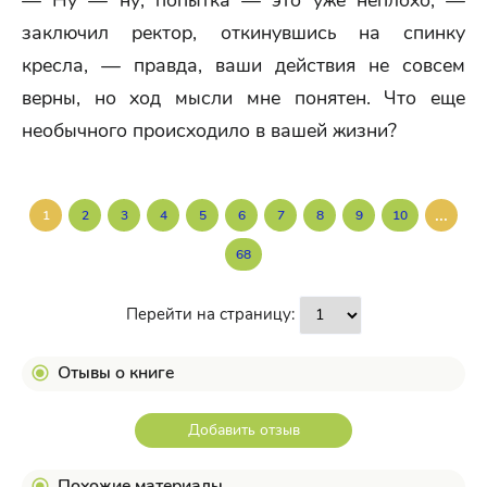
— Ну — ну, попытка — это уже неплохо, —
заключил ректор, откинувшись на спинку
кресла, — правда, ваши действия не совсем
верны, но ход мысли мне понятен. Что еще
необычного происходило в вашей жизни?
...
1
2
3
4
5
6
7
8
9
10
68
Перейти на страницу:
Отывы о книге
Добавить отзыв
Похожие материалы