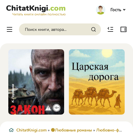
ChitatKnigi
.com
Гость
Читать книги онлайн полностью
ChitatKnigi.com
»
🟢Любовные романы
»
Любовно-фантастические романы