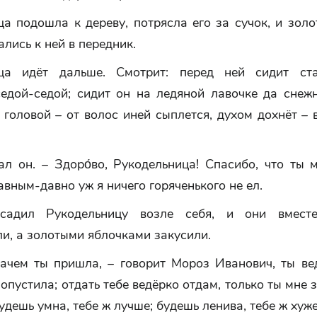
а подошла к дереву, потрясла его за сучок, и зол
ались к ней в передник.
ица идёт дальше. Смотрит: перед ней сидит ст
седой-седой; сидит он на ледяной лавочке да снеж
т головой – от волос иней сыплется, духом дохнёт – 
ал он. – Здоро́во, Рукодельница! Спасибо, что ты
авным-давно уж я ничего горяченького не ел.
садил Рукодельницу возле себя, и они вмест
и, а золотыми яблочками закусили.
зачем ты пришла, – говорит Мороз Иванович, ты ве
 опустила; отдать тебе ведёрко отдам, только ты мне з
удешь умна, тебе ж лучше; будешь ленива, тебе ж хуже.