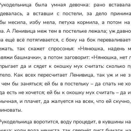
укодельница была умная девочка: рано вставала
девалась, а вставши с постели, за дело принима
ебы месила, избу мела, петуха кормила, а потом на
а. А Ленивица меж тем в постельке лежала; уж давно
на ещё всё потягивается, с боку на бок переваливает
ежать, так скажет спросонья: «Нянюшка, надень м
вяжи башмачки», а потом заговорит: «Нянюшка, нет 
прыгает да и сядет к окошку мух считать: сколько 
тело. Как всех пересчитает Ленивица, так уж и не з
 чем бы заняться; ей бы в постельку – да спать не хо
да есть не хочется; ей бы к окошку мух считать – да и
мычная, и плачет, да жалуется на всех, что ей скучно,
виноваты.
укодельница воротится, воду процедит, в кувшины на
ница: коли вода нечиста, так свернёт лист бумаги, н