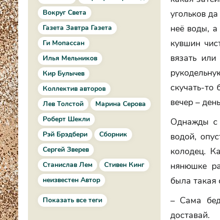
Вокруг Света
угольков да
неё воды, а
Газета Завтра Газета
кувшин чис
Ги Мопассан
вязать или
Илья Мельников
рукодельну
Кир Булычев
скучать-то 
Коллектив авторов
вечер – ден
Лев Толстой
Марина Серова
Роберт Шекли
Однажды с 
Рэй Брэдбери
Сборник
водой, опус
Сергей Зверев
колодец. К
Станислав Лем
Стивен Кинг
нянюшке ра
была такая 
неизвестен Автор
– Сама бед
Показать все теги
доставай.