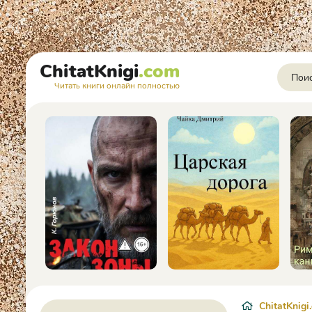
ChitatKnigi
.com
Читать книги онлайн полностью
ChitatKnigi