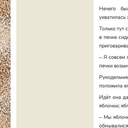
Нечего бы
ухватилась 
Только тут 
в печке сид
приговарива
– Я совсем 
печки возьм
Рукодельни
положила ег
Идёт она да
яблочки; яб
– Мы яблочк
обмывалися;