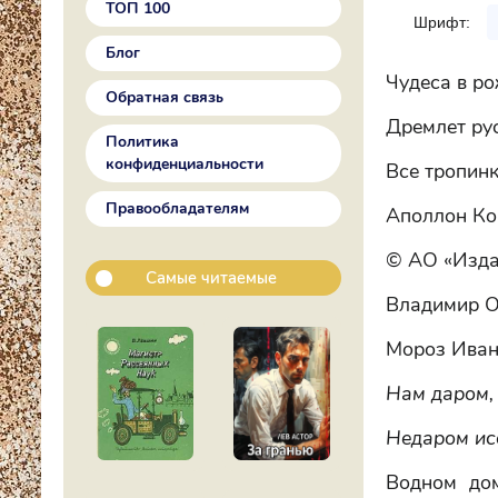
ТОП 100
Шрифт:
Блог
Чудеса в ро
Обратная связь
Дремлет рус
Политика
конфиденциальности
Все тропин
Правообладателям
Аполлон Ко
© АО «Изда
Самые читаемые
Владимир О
Мороз Иван
Нам даром, 
Недаром исс
Водном дом