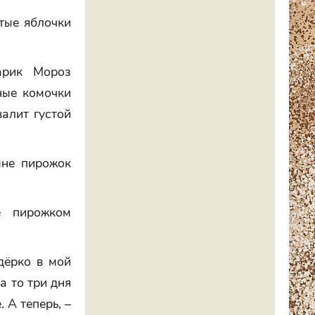
отые яблочки
арик Мороз
ные комочки
валит густой
 мне пирожок
е пирожком
дёрко в мой
а то три дня
 А теперь, –