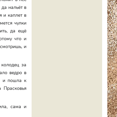
 да нальёт в
я и каплет в
мется чулки
ить, да ещё
отому что и
 смотришь, и
 колодец за
пало ведро в
а и пошла к
а Прасковья
ила, сама и