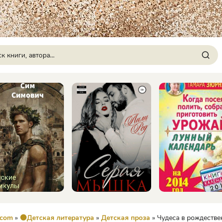
.com
»
🟠Детская литература
»
Детская проза
» Чудеса в рождественскую ночь 