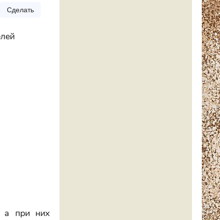
Сделать
елей
, а при них