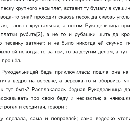
 песку крупного насыплет, вставит ту бумагу в кувшин
 вода-то знай проходит сквозь песок да сквозь уголь
тая, словно хрустальная; а потом Рукодельница при
 платки рубить[2], а не то и рубашки шить да кро
ю песенку затянет; и не было никогда ей скучно, п
было ей некогда: то за тем, то за другим делом, а тут,
ь прошёл.
Рукодельницей беда приключилась: пошла она на
тила ведро на верёвке, а верёвка-то и оборвись; у
ак тут быть? Расплакалась бедная Рукодельница д
ссказывать про свою беду и несчастье; а нянюшк
строгая и сердитая, говорит:
у сделала, сама и поправляй; сама ведёрко утоп