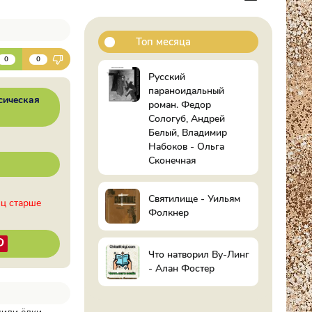
Топ месяца
К
0
0
Русский
параноидальный
сическая
роман. Федор
Сологуб, Андрей
Белый, Владимир
Набоков - Ольга
Сконечная
Святилище - Уильям
иц старше
Фолкнер
Что натворил Ву-Линг
- Алан Фостер