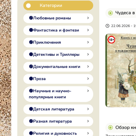
Категории
Чудеса в
🟢Любовные романы
22.06.2026 - 1
🟠Фантастика и фэнтези
🟢Приключения
🟠Детективы и Триллеры
🟢Документальные книги
🟠Проза
🟢Научные и научно-
популярные книги
🟠Детская литература
🟢Разная литература
Обзор кн
🟠Религия и духовность