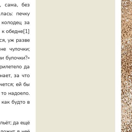
, сама, без
лась: печку
 колодец за
 к обедне[1]
ся, уж разве
не чулочки;
ли булочки?»
прилетело да
нает, за что
чется; ей бы
 то надоело.
 как будто в
льёт; да ещё
аложит в неё