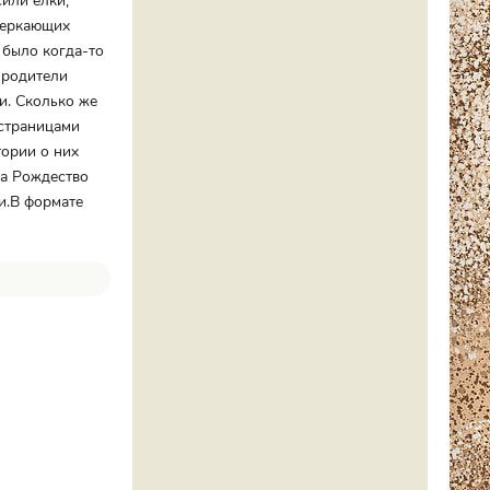
или ёлки,
сверкающих
 было когда-то
 родители
и. Сколько же
 страницами
тории о них
на Рождество
и.В формате