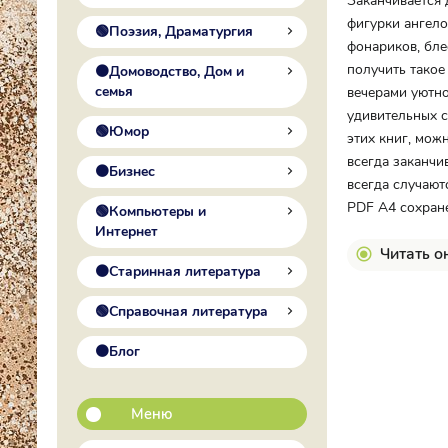
Заканчивается 
фигурки ангело
🟢Поэзия, Драматургия
фонариков, бле
получить такое
🟠Домоводство, Дом и
семья
вечерами уютно
удивительных с
🟢Юмор
этих книг, мож
всегда заканчи
🟠Бизнес
всегда случают
PDF A4 сохране
🟢Компьютеры и
Интернет
Читать о
🟠Старинная литература
🟢Справочная литература
🟠Блог
Меню