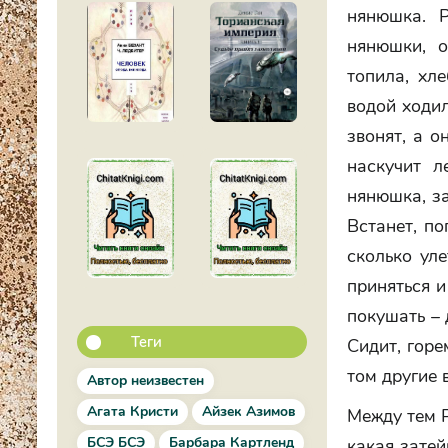
нянюшка. Р
нянюшки, о
топила, хл
водой ходил
звонят, а о
наскучит л
нянюшка, за
Встанет, по
сколько уле
приняться и
покушать – 
Теги
Сидит, горе
том другие 
Автор неизвестен
Агата Кристи
Айзек Азимов
Между тем Р
БСЭ БСЭ
Барбара Картленд
какая затей