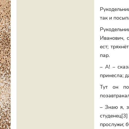
Рукодельниц
так и посып
Рукодельн
Иванович, 
ест; тряхнё
пар.
– А! – сказ
принесла; д
Тут он по
позавтракал
– Знаю я, 
студенец[3]
прослужи; б