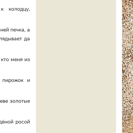
к колодцу,
ней печка, а
глядывает да
 кто меня из
а пирожок и
реве золотые
удёной росой