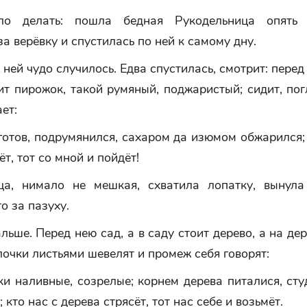
ло делать: пошла бедная Рукодельница опять 
за верёвку и спустилась по ней к самому дну.
с ней чудо случилось. Едва спустилась, смотрит: перед 
ит пирожок, такой румяный, поджаристый; сидит, по
ет:
готов, подрумянился, сахаром да изюмом обжарился;
ёт, тот со мной и пойдёт!
ца, нимало не мешкая, схватила лопатку, вынул
о за пазуху.
льше. Перед нею сад, а в саду стоит дерево, а на де
лочки листьями шевелят и промеж себя говорят:
и наливные, созрелые; корнем дерева питалися, ст
 кто нас с дерева стрясёт, тот нас себе и возьмёт.