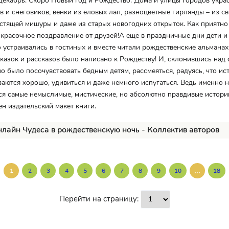
декабрь. Скоро Новый год и Рождество. Дома и улицы городов украс
в и снеговиков, венки из еловых лап, разноцветные гирлянды – из 
стящей мишуры и даже из старых новогодних открыток. Как приятно
 красочное поздравление от друзей!А ещё в праздничные дни дети и
 устраивались в гостиных и вместе читали рождественские альманах
казок и рассказов было написано к Рождеству! И, склонившись над
но было посочувствовать бедным детям, рассмеяться, радуясь, что ис
ваются хорошо, удивиться и даже немного испугаться. Ведь именно 
ся самые немыслимые, мистические, но абсолютно правдивые истори
н издательский макет книги.
нлайн Чудеса в рождественскую ночь - Коллектив авторов
...
1
2
3
4
5
6
7
8
9
10
18
Перейти на страницу: