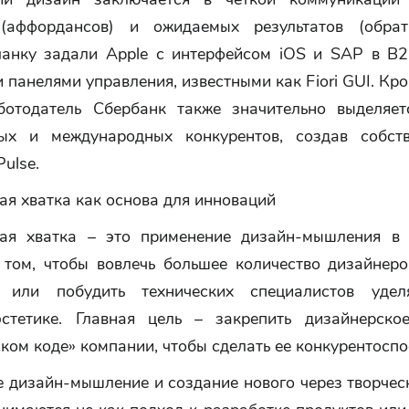
(аффордансов) и ожидаемых результатов (обрат
анку задали Apple с интерфейсом iOS и SAP в B2
 панелями управления, известными как Fiori GUI. Кро
отодатель Сбербанк также значительно выделяе
ных и международных конкурентов, создав собст
ulse.
я хватка как основа для инноваций
ая хватка – это применение дизайн-мышления в 
 том, чтобы вовлечь большее количество дизайнеро
и или побудить технических специалистов удел
стетике. Главная цель – закрепить дизайнерск
ском коде» компании, чтобы сделать ее конкурентоспо
е дизайн-мышление и создание нового через творче