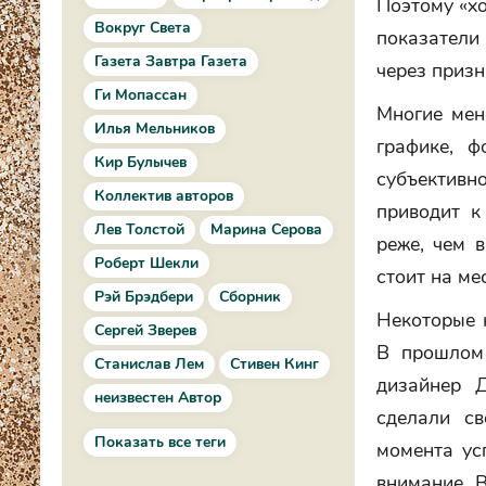
Поэтому «хо
Вокруг Света
показатели 
Газета Завтра Газета
через призн
Ги Мопассан
Многие мен
Илья Мельников
графике, ф
Кир Булычев
субъектив
Коллектив авторов
приводит к
Лев Толстой
Марина Серова
реже, чем 
Роберт Шекли
стоит на мес
Рэй Брэдбери
Сборник
Некоторые к
Сергей Зверев
В прошлом 
Станислав Лем
Стивен Кинг
дизайнер Д
неизвестен Автор
сделали с
Показать все теги
момента ус
внимание. 