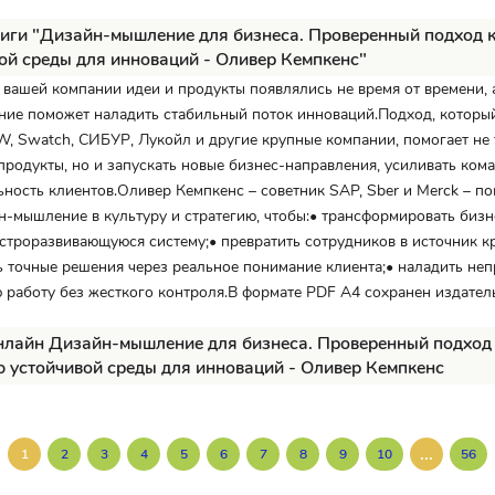
иги "Дизайн-мышление для бизнеса. Проверенный подход 
ой среды для инноваций - Оливер Кемпкенс"
в вашей компании идеи и продукты появлялись не время от времени, 
ие поможет наладить стабильный поток инноваций.Подход, которы
, Swatch, СИБУР, Лукойл и другие крупные компании, помогает не 
продукты, но и запускать новые бизнес-направления, усиливать ком
ность клиентов.Оливер Кемпкенс – советник SAP, Sber и Merck – пок
н-мышление в культуру и стратегию, чтобы:• трансформировать бизн
строразвивающуюся систему;• превратить сотрудников в источник к
ь точные решения через реальное понимание клиента;• наладить не
работу без жесткого контроля.В формате PDF A4 сохранен издатель
нлайн Дизайн-мышление для бизнеса. Проверенный подход
 устойчивой среды для инноваций - Оливер Кемпкенс
...
1
2
3
4
5
6
7
8
9
10
56