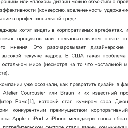
роший» или «плохой» дизайн можно объективно пров
эффективности (конверсию, вовлеченность, удержание 
ание в профессиональной среде.
еджеры хотят видеть в корпоративных артефактах, и
ормах продуктов или пользовательском опыте о
ного мнения. Это разочаровывает дизайнерские
 высокой текучке кадров. В США такая проблема 
в остальном мире (несмотря на то что «остальной м
те).
омпании уже осознали, как превратить дизайн в фа
Atelier Courbusier или Braun и их известный п
итер Рамс[1], который стал кумиром сэра Джон
воим конкурентным преимуществом корпоративный
пеха Apple с iPod и iPhone менеджеры снова обрат
В потребительском секторе стали важны коммуникац