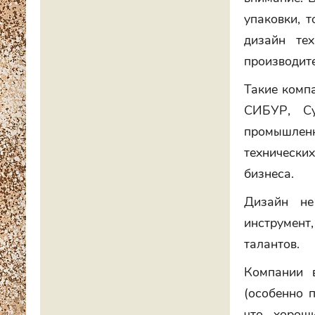
упаковки, 
дизайн тех
производите
Такие компа
СИБУР, Су
промышлен
технически
бизнеса.
Дизайн не
инструмент,
талантов.
Компании 
(особенно 
что хорош