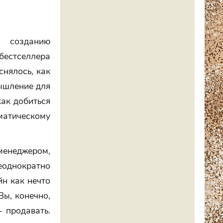
к созданию
 бестселлера
снялось, как
ышление для
как добиться
матическому
енеджером,
еоднократно
н как нечто
Вы, конечно,
 продавать.