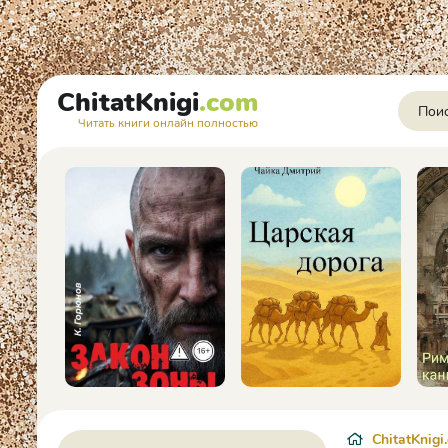
ChitatKnigi
.com
Читать книги онлайн полностью
ChitatKnigi