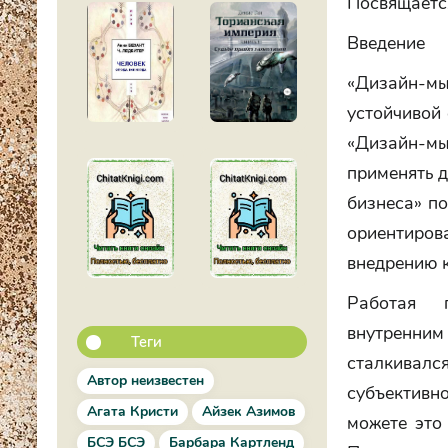
Посвящаетс
Введение
«Дизайн-м
устойчивой 
«Дизайн-мыш
применять 
бизнеса» по
ориентиров
внедрению 
Работая п
внутренним
Теги
сталкивалс
Автор неизвестен
субъективно
Агата Кристи
Айзек Азимов
можете это
БСЭ БСЭ
Барбара Картленд