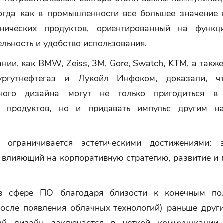
тогда как в промышленности все большее значение 
нических продуктов, ориентированный на функци
льность и удобство использования.
нии, как BMW, Zeiss, 3M, Gore, Swatch, KTM, а такж
ргутнефтегаз и Лукойл Инфоком, доказали, ч
ного дизайна могут не только пригодиться в 
х продуктов, но и придавать импульс другим н
 ограничивается эстетическими достижениями: 
 влияющий на корпоративную стратегию, развитие и
в сфере ПО благодаря близости к конечным пол
после появления облачных технологий) раньше други
ий дизайн заключается в четкой коммуникации 