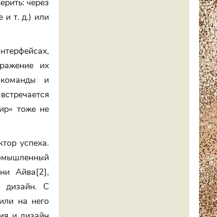
ерить: через
и т. д.) или
нтерфейсах,
тражение их
 команды и
встречается
ир» тоже не
ктор успеха.
ромышленный
ни Айва[2],
 дизайн. С
или на него
ия и дизайн