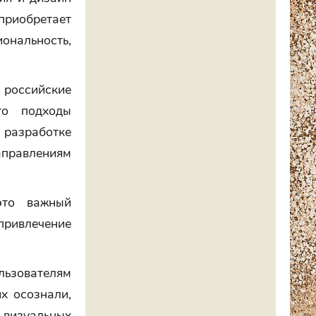
приобретает
ональность,
е российские
то подходы
разработке
аправлениям
это важный
 привлечение
ьзователям
х осознали,
визуальных