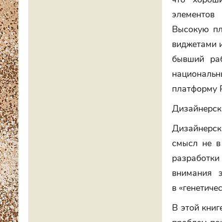
элементов 
Высокую пл
виджетами и
бывший раб
националь
платформу P
Дизайнерска
Дизайнерск
смысл не в
разработк
внимания э
в «генетиче
В этой книг