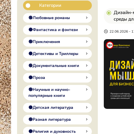
Категории
Дизайн-м
🟢Любовные романы
среды дл
🟠Фантастика и фэнтези
22.06.2026 - 1
🟢Приключения
🟠Детективы и Триллеры
🟢Документальные книги
🟠Проза
🟢Научные и научно-
популярные книги
🟠Детская литература
🟢Разная литература
🟠Религия и духовность