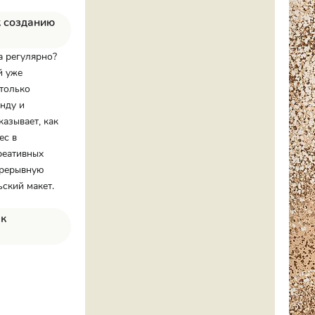
к созданию
а регулярно?
й уже
только
анду и
азывает, как
ес в
реативных
прерывную
ский макет.
 к