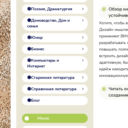
Обзор кн
🟢Поэзия, Драматургия
устойчив
🟠Домоводство, Дом и
Хотите, чтобы 
семья
Дизайн-мышлен
применяют BMW
🟢Юмор
разрабатывать 
🟠Бизнес
повышать лояль
встроить дизай
🟢Компьютеры и
адаптивную, бы
Интернет
идей;• находит
инновационную 
🟠Старинная литература
Читать о
🟢Справочная литература
созданию
🟠Блог
Меню