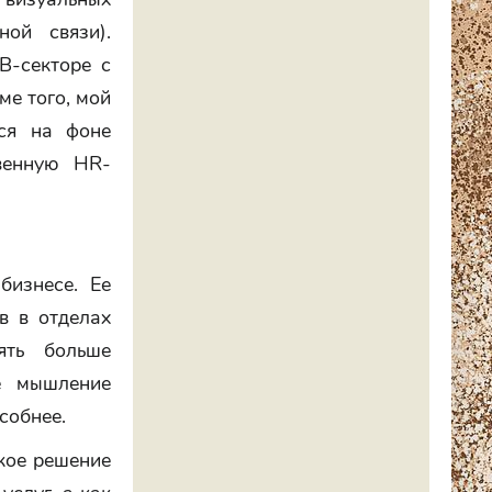
ной связи).
B-секторе с
ме того, мой
тся на фоне
венную HR-
бизнесе. Ее
в в отделах
ять больше
ое мышление
собнее.
ское решение