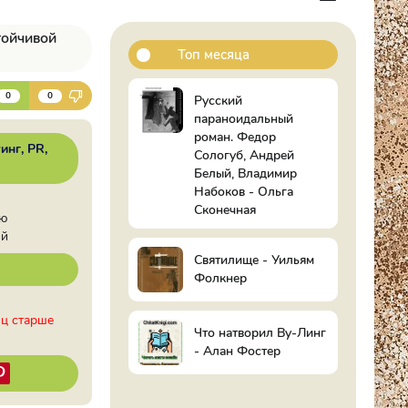
тойчивой
Топ месяца
К
0
0
Русский
параноидальный
роман. Федор
инг, PR,
Сологуб, Андрей
Белый, Владимир
Набоков - Ольга
Сконечная
ию
ий
Святилище - Уильям
Фолкнер
иц старше
Что натворил Ву-Линг
- Алан Фостер