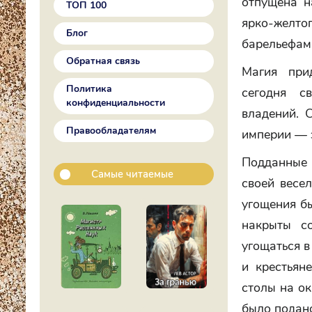
отпущена н
ТОП 100
ярко-желт
Блог
барельефам
Обратная связь
Магия при
Политика
сегодня с
конфиденциальности
владений. 
Правообладателям
империи — э
Подданные 
Самые читаемые
своей весел
угощения б
накрыты с
угощаться в
и крестьян
столы на ок
было подано