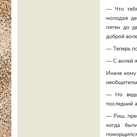
— Что теб
молодая де
пятен до д
доброй воле
— Теперь по
— С волей я
Иначе кому
необщитель
— Но ведь
последний а
— Риш, прек
когда был
поморщился