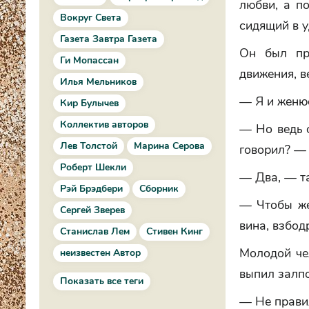
любви, а п
Вокруг Света
сидящий в у
Газета Завтра Газета
Он был пр
Ги Мопассан
движения, в
Илья Мельников
— Я и женюс
Кир Булычев
Коллектив авторов
— Но ведь о
Лев Толстой
Марина Серова
говорил? — 
Роберт Шекли
— Два, — та
Рэй Брэдбери
Сборник
— Чтобы же
Сергей Зверев
вина, взбод
Станислав Лем
Стивен Кинг
Молодой чел
неизвестен Автор
выпил залпо
Показать все теги
— Не правил