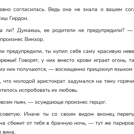
вно согласилась. Ведь она не знала о вашем со
Риш Гирдон.
 ли? Думаешь, ее родители не предупредили? —
 произнес Винзор.
и предупредили, ты купил себе саму красивую неве
ежье! Говорят, у них вместо крови играет огонь, т
из них получаются, — восхищенно прицокнул языком
, что молодой аристократ задумался на тему горячи
отелось испробовать их любовь.
всем пьян, — осуждающе произнес герцог.
оветую. Иначе ты со своим видом вконец переп
она сбежит от тебя в брачную ночь, — тут же париров
 вина.