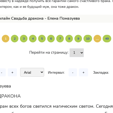
невесту в надежде получить все гарантии самого счастливого брака. 
актером, как и ее будущий муж, она тоже дракон.
нлайн Свадьба дракона - Елена Помазуева
...
1
2
3
4
5
6
7
8
9
10
49
Перейти на страницу:
-
+
Интервал:
-
+
Закладка:
зуева
ДРАКОНА
ам всех богов светился магическим светом. Сегодн