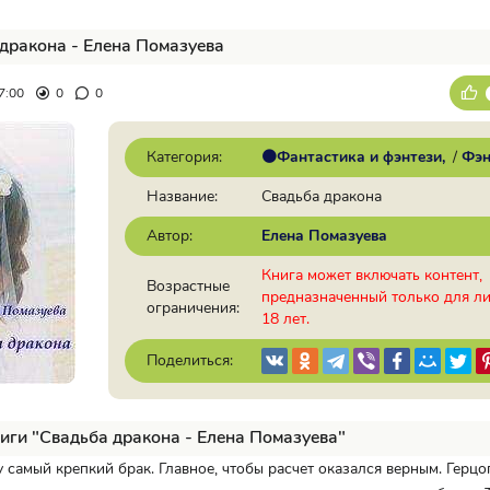
дракона - Елена Помазуева
7:00
0
0
Категория:
🟠Фантастика и фэнтези
/
Фэн
Название:
Свадьба дракона
Автор:
Елена Помазуева
Книга может включать контент,
Возрастные
предназначенный только для л
ограничения:
18 лет.
Поделиться:
иги "Свадьба дракона - Елена Помазуева"
у самый крепкий брак. Главное, чтобы расчет оказался верным. Герц