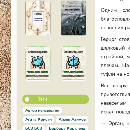
Одним сло
благослов
позволил ра
Герцог сто
шелковый к
стройной, 
плечам. На
туфли на н
Все вокруг
приветствия
Теги
невеселым.
Автор неизвестен
искал повод
Агата Кристи
Айзек Азимов
— Эрган, н
БСЭ БСЭ
Барбара Картленд