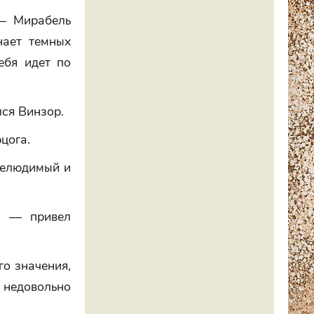
— Мирабель
нает темных
ебя идет по
ся Винзор.
цога.
нелюдимый и
, — привел
го значения,
недовольно