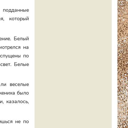
 подданные
я, который
ение. Белый
мотрелся на
аспущены по
свет. Белые
али веселые
 жениха было
, казалось,
ишься не по