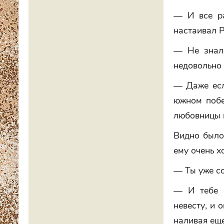
— И все ра
настаивал 
— Не знала
недовольно
— Даже есл
южном побер
любовницы 
Видно было
ему очень х
— Ты уже со
— И тебе с
невесту, и 
наливая еще