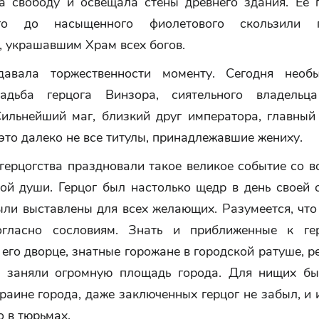
а свободу и освещала стены древнего здания. Ее 
ого до насыщенного фиолетового скользили
, украшавшим Храм всех богов.
давала торжественности моменту. Сегодня необы
вадьба герцога Винзора, сиятельного владельц
Сильнейший маг, близкий друг императора, главный
то далеко не все титулы, принадлежавшие жениху.
герцогства праздновали такое великое событие со в
ой души. Герцог был настолько щедр в день своей 
ыли выставлены для всех желающих. Разумеется, что
огласно сословиям. Знать и приближенные к гер
 его дворце, знатные горожане в городской ратуше, 
е заняли огромную площадь города. Для нищих б
раине города, даже заключенных герцог не забыл, и
 в тюрьмах.