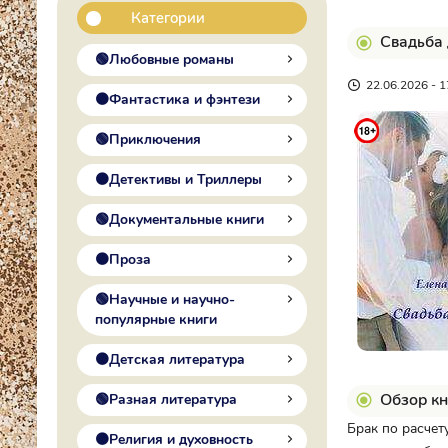
Категории
Свадьба 
🟢Любовные романы
22.06.2026 - 1
🟠Фантастика и фэнтези
🟢Приключения
🟠Детективы и Триллеры
🟢Документальные книги
🟠Проза
🟢Научные и научно-
популярные книги
🟠Детская литература
Обзор кн
🟢Разная литература
Брак по расчет
🟠Религия и духовность