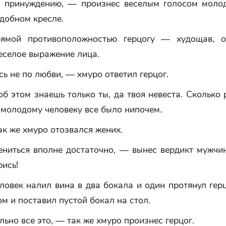
о принуждению, — произнес веселым голосом молод
добном кресле.
ямой противоположностью герцогу — худощав, о
еселое выражение лица.
ь не по любви, — хмуро ответил герцог.
б этом знаешь только ты, да твоя невеста. Сколько 
молодому человеку все было нипочем.
к же хмуро отозвался жених.
ниться вполне достаточно, — вынес вердикт мужчи
рись!
овек налил вина в два бокала и один протянул гер
м и поставил пустой бокал на стол.
ьно все это, — так же хмуро произнес герцог.