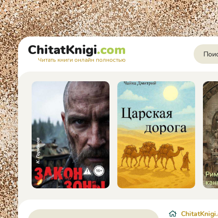
ChitatKnigi
.com
Читать книги онлайн полностью
ChitatKnigi