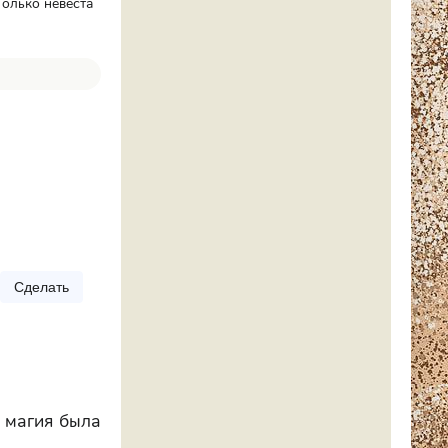
Только невеста
Сделать
я магия была