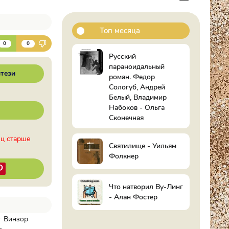
Топ месяца
К
0
0
Русский
параноидальный
тези
роман. Федор
Сологуб, Андрей
Белый, Владимир
Набоков - Ольга
Сконечная
иц старше
Святилище - Уильям
Фолкнер
Что натворил Ву-Линг
- Алан Фостер
ог Винзор