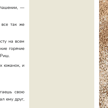
глашении, —
 все так же
сту на всем
акие горячие
 Риш.
х южанок, и
угаешь свою
ал ему друг,