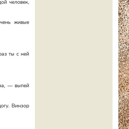
ой человек,
чень живые
раз ты с ней
на, — выпей
цогу. Винзор