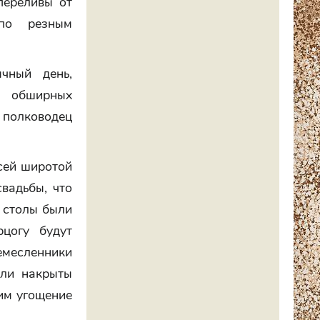
переливы от
 по резным
чный день,
а обширных
 полководец
сей широтой
свадьбы, что
 столы были
цогу будут
ремесленники
ыли накрыты
 им угощение