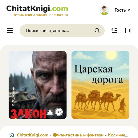
ChitatKnigi
.com
Гость
Читать книги онлайн полностью
ChitatKnigi.com
»
🟠Фантастика и фэнтези
»
Космическая фантастика