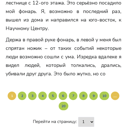
лестнице с 12-ого этажа. Это серьёзно посадило
мой фонарь. Я, возможно в последний раз,
вышел из дома и направился на юго-восток, к
Научному Центру.
Держа в правой руке фонарь, в левой у меня был
спрятан ножик – от таких событий некоторые
люди возможно сошли с ума. Изредка вдалеке я
видел людей, который толкались, дрались,
убивали друг друга. Это было жутко, но со
...
1
2
3
4
5
6
7
8
9
10
20
Перейти на страницу: