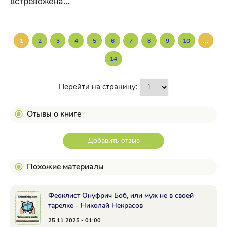
встревожена…
...
1
2
3
4
5
6
7
8
9
10
14
Перейти на страницу:
Отывы о книге
Добавить отзыв
Похожие материалы
Феоклист Онуфрич Боб, или муж не в своей
тарелке - Николай Некрасов
25.11.2025 - 01:00