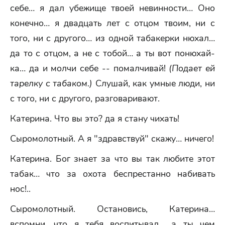
себе… я дал убежище твоей невинности… Оно
конечно… я двадцать лет с отцом твоим, ни с
того, ни с другого… из одной табакерки нюхал…
да то с отцом, а не с тобой… а ты вот понюхай-
ка… да и молчи себе -- помалчивай!
(Подает ей
тарелку с табаком.)
Слушай, как умные люди, ни
с того, ни с другого, разговаривают.
Катерина. Что вы это? да я стану чихать!
Сыромолотный. А я "здравствуй" скажу… ничего!
Катерина. Бог знает за что вы так любите этот
табак… что за охота беспрестанно набивать
нос!..
Сыромолотный. Остановись, Катерина…
вспомни, что я тебя воспитывал… а ты чем