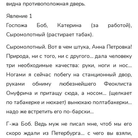
видна противоположная дверь.
Явление 1
Госпожа Боб, Катерина (за работой),
Сыромолотный (растирает табак).
Сыромолотный. Вот в чем штука, Анна Петровка!
Природа, ни с того, ни с другого… дала человеку
три необходимые качества: руки, ноги и нос…
Ногами я сейчас побегу на станционный двор,
руками обниму любезнейшего Феоклиста
Онуфрича и притащу сюда, а носом…
(щел
кает
по табакерке и нюхает)
вынюхаю полтабакерки…
надо же встретить его по-барски…
Г-жа Боб. Ведь муж не писал мне, чтоб мы его
скоро ждали из Петербурга… с чего вы взяли,