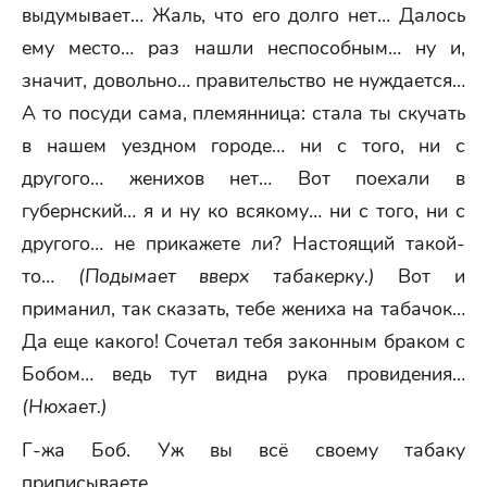
выдумывает… Жаль, что его долго нет… Далось
ему место… раз нашли неспособным… ну и,
значит, довольно… правительство не нуждается…
А то посуди сама, племянница: стала ты скучать
в нашем уездном городе… ни с того, ни с
другого… женихов нет… Вот поехали в
губернский… я и ну ко всякому… ни с того, ни с
другого… не прикажете ли? Настоящий такой-
то…
(Подымает вверх табакерку.)
Вот и
приманил, так сказать, тебе жениха на табачок…
Да еще какого! Сочетал тебя законным браком с
Бобом… ведь тут видна рука провидения…
(Нюхает.)
Г-жа Боб. Уж вы всё своему табаку
приписываете…