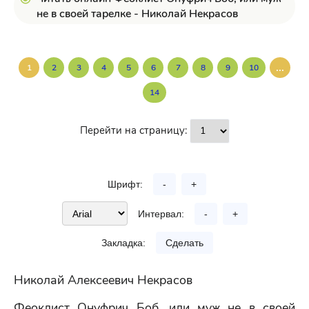
не в своей тарелке - Николай Некрасов
...
1
2
3
4
5
6
7
8
9
10
14
Перейти на страницу:
Шрифт:
-
+
Интервал:
-
+
Закладка:
Сделать
Николай Алексеевич Некрасов
Феоклист Онуфрич Боб, или муж не в своей