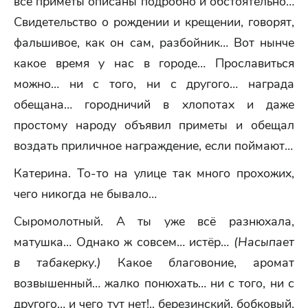
все приметы описаны подробно и обстоятельно…
Свидетельство о рождении и крещении, говорят,
фальшивое, как он сам, разбойник… Вот нынче
какое время у нас в городе… Прославиться
можно… ни с того, ни с другого… награда
обещана… городничий в хлопотах и даже
простому народу объявил приметы и обещал
воздать приличное награждение, если поймают…
Катерина. То-то на улице так много прохожих,
чего никогда не бывало…
Сыромолотный. А ты уже всё разнюхала,
матушка… Однако ж совсем… истёр…
(Насыпает
в табакерку.)
Какое благовоние, аромат
возвышенный… жалко понюхать… ни с того, ни с
другого… и чего тут нет!.. березинский, бобковый,